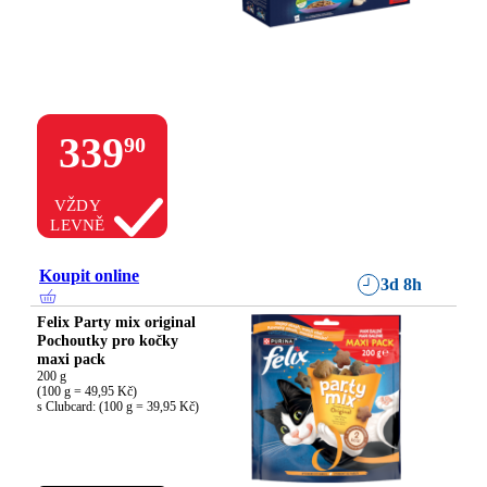
339
90
VŽDY
LEVNĚ
Koupit online
3d 8h
Felix Party mix original
Pochoutky pro kočky
maxi pack
200 g

(100 g = 49,95 Kč)

s Clubcard: (100 g = 39,95 Kč)