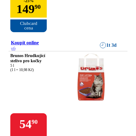
-
25
%
149
90
Clubcard

cena
Koupit online
1t 3d
Brunos Hrudkující
stelivo pro kočky
5 l

(1 l = 10,98 Kč)
54
90