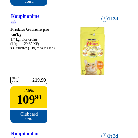
cena
Koupit online
1t 3d
Friskies Granule pro
kočky
1,7 kg, více druhů

(1 kg = 129,35 Kč)

s Clubcard: (1 kg = 64,65 Kč)
Běžná
219
90
cena
-
50
%
109
90
Clubcard

cena
Koupit online
1t 3d