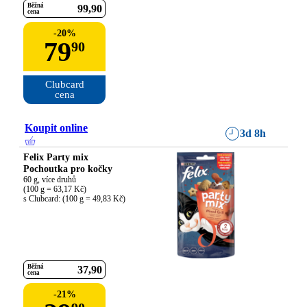
Běžná
99
90
cena
-
20
%
79
90
Clubcard

cena
Koupit online
3d 8h
Felix Party mix
Pochoutka pro kočky
60 g, více druhů

(100 g = 63,17 Kč)

s Clubcard: (100 g = 49,83 Kč)
Běžná
37
90
cena
-
21
%