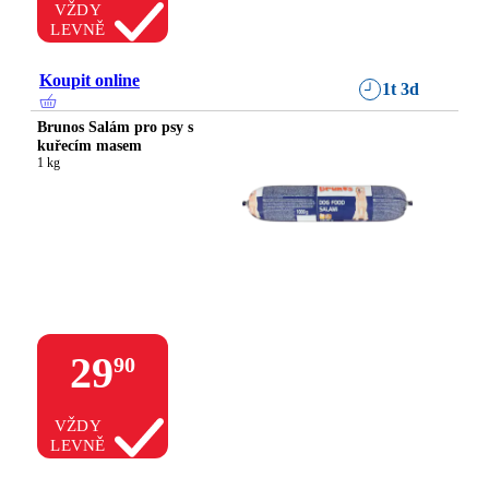
VŽDY
LEVNĚ
Koupit online
1t 3d
Brunos Salám pro psy s
kuřecím masem
1 kg
29
90
VŽDY
LEVNĚ