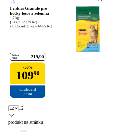
Friskies Granule pro
kočky losos a zelenina
1,7 kg

(1 kg = 129,35 Kč)

s Clubcard: (1 kg = 64,65 Kč)
Běžná
219
90
cena
-
50
%
109
90
Clubcard

cena
12
produkt na stránku