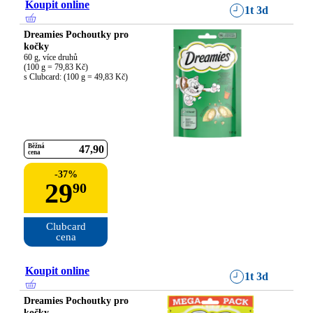
Koupit online
1t 3d
Dreamies Pochoutky pro
kočky
60 g, více druhů

(100 g = 79,83 Kč)

s Clubcard: (100 g = 49,83 Kč)
Běžná
47
90
cena
-
37
%
29
90
Clubcard

cena
Koupit online
1t 3d
Dreamies Pochoutky pro
kočky