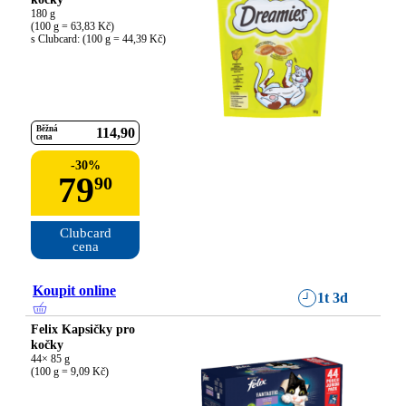
180 g

(100 g = 63,83 Kč)

s Clubcard: (100 g = 44,39 Kč)
Běžná
114
90
cena
-
30
%
79
90
Clubcard

cena
Koupit online
1t 3d
Felix Kapsičky pro
kočky
44× 85 g

(100 g = 9,09 Kč)