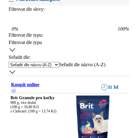
Filtrovat dle slevy:
0
%
100
%
Filtrovat dle typu
:
Filtrovat dle typu
Seřadit dle:
Seřadit dle názvu (A-Z)
Koupit online
1t 3d
Brit Granule pro kočky
800 g, více druhů

(100 g = 16,86 Kč)

s Clubcard: (100 g = 13,74 Kč)