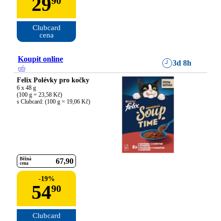
29
90
Clubcard

cena
Koupit online
3d 8h
Felix Polévky pro kočky
6 x 48 g

(100 g = 23,58 Kč)

s Clubcard: (100 g = 19,06 Kč)
Běžná
67
90
cena
-
19
%
54
90
Clubcard
