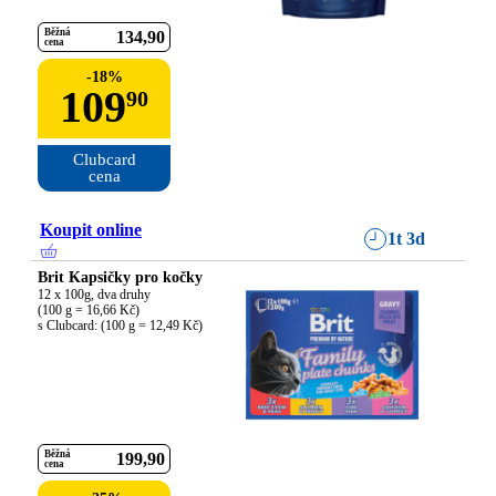
Běžná
134
90
cena
-
18
%
109
90
Clubcard

cena
Koupit online
1t 3d
Brit Kapsičky pro kočky
12 x 100g, dva druhy

(100 g = 16,66 Kč)

s Clubcard: (100 g = 12,49 Kč)
Běžná
199
90
cena