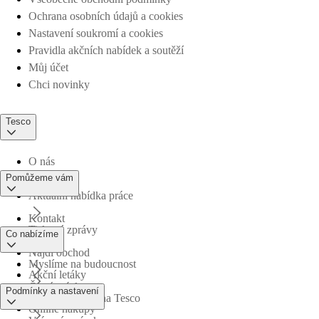
Ochrana osobních údajů a cookies
Nastavení soukromí a cookies
Pravidla akčních nabídek a soutěží
Můj účet
Chci novinky
Tesco
O nás
Pomůžeme vám
Aktuální nabídka práce
Kontakt
Tiskové zprávy
Co nabízíme
Najdi obchod
Myslíme na budoucnost
Akční letáky
Časté otázky
Podmínky a nastavení
Obchodní skupina Tesco
Online nákupy