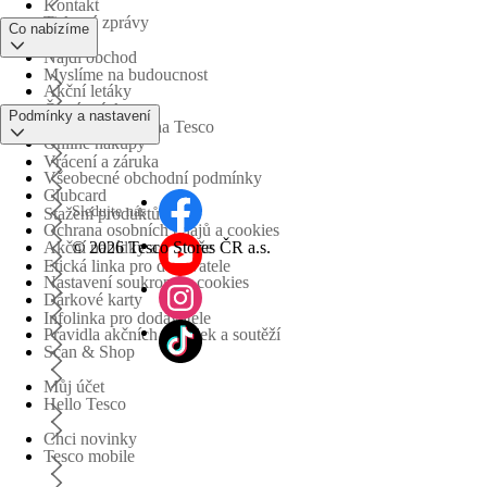
Kontakt
Tiskové zprávy
Co nabízíme
Najdi obchod
Myslíme na budoucnost
Akční letáky
Časté otázky
Podmínky a nastavení
Obchodní skupina Tesco
Online nákupy
Vrácení a záruka
Všeobecné obchodní podmínky
Clubcard
Sledujte nás
Stažení produktů
Ochrana osobních údajů a cookies
©
2026 Tesco Stores ČR a.s.
Akční nabídky a soutěže
Etická linka pro dodavatele
Nastavení soukromí a cookies
Dárkové karty
Infolinka pro dodavatele
Pravidla akčních nabídek a soutěží
Scan & Shop
Můj účet
Hello Tesco
Chci novinky
Tesco mobile