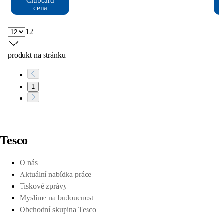
Clubcard

cena
12
produkt na stránku
1
Tesco
O nás
Aktuální nabídka práce
Tiskové zprávy
Myslíme na budoucnost
Obchodní skupina Tesco