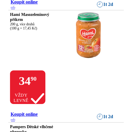
Koupit online
1t 2d
Hami Masozeleninový
příkrm
200 g, více druhů

(100 g = 17,45 Kč)
34
90
VŽDY
LEVNĚ
Koupit online
1t 2d
Pampers Dětské vlhčené
ubrousky