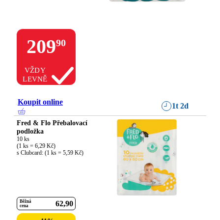
209
90
VŽDY
LEVNĚ
Koupit online
1t 2d
Fred & Flo Přebalovací
podložka
10 ks

(1 ks = 6,29 Kč)

s Clubcard: (1 ks = 5,59 Kč)
Běžná
62
90
cena