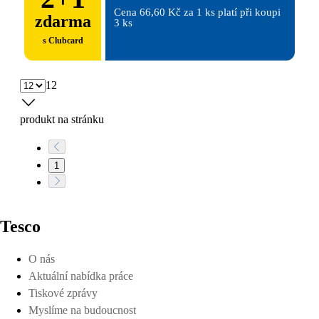
Cena 66,60 Kč za 1 ks platí při koupi 
zdarma
3 ks
s Clubcard
12
produkt na stránku
1
Tesco
O nás
Aktuální nabídka práce
Tiskové zprávy
Myslíme na budoucnost