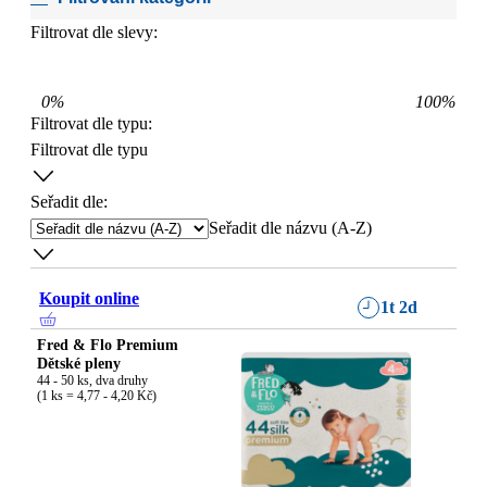
Filtrovat dle slevy:
0
%
100
%
Filtrovat dle typu
:
Filtrovat dle typu
Seřadit dle:
Seřadit dle názvu (A-Z)
Koupit online
1t 2d
Fred & Flo Premium
Dětské pleny
44 - 50 ks, dva druhy

(1 ks = 4,77 - 4,20 Kč)