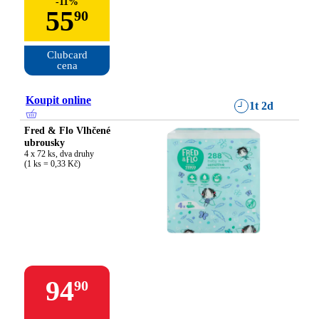
-
11
%
55
90
Clubcard

cena
Koupit online
1t 2d
Fred & Flo Vlhčené
ubrousky
4 x 72 ks, dva druhy

(1 ks = 0,33 Kč)
94
90