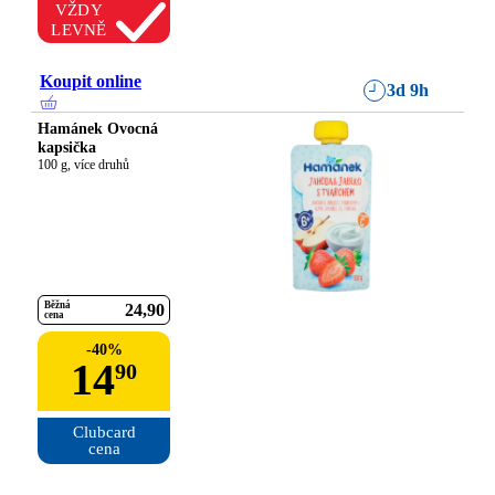
VŽDY
LEVNĚ
Koupit online
3d 9h
Hamánek Ovocná
kapsička
100 g, více druhů
Běžná
24
90
cena
-
40
%
14
90
Clubcard

cena