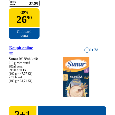
Běžná
37
90
cena
-
29
%
26
90
Clubcard

cena
Koupit online
1t 2d
Sunar Mléčná kaše
210 g, více druhů

Běžná cena:

99,90 Kč/1 ks

(100 g = 47,57 Kč)

s Clubcard:

(100 g = 31,71 Kč)
2
+
1