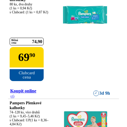
80 ks, dva druhy

(1 ks = 0,94 Kč)

s Clubcard: (1 ks = 0,87 Kč)
Běžná
74
90
cena
69
90
Clubcard

cena
Koupit online
3d 9h
Pampers Plenkové
kalhotky
74–128 ks, více druhů

(1 ks = 9,45–5,46 Kč)

s Clubcard: UP(1 ks = 8,36–
4,84 Kč)