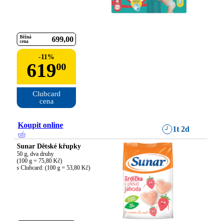
Běžná
699
00
cena
-
11
%
619
00
Clubcard

cena
Koupit online
1t 2d
Sunar Dětské křupky
50 g, dva druhy

(100 g = 75,80 Kč)

s Clubcard: (100 g = 53,80 Kč)