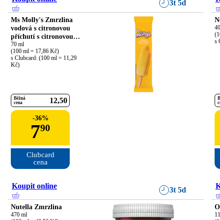
3t 5d
Ms Molly's Zmrzlina
N
vodová s citronovou
40
(1
příchutí s citronovou
s 
náplní**
70 ml

(100 ml = 17,86 Kč)

s Clubcard: (100 ml = 11,29 
Kč)
Běžná
B
12
50
cena
c
-
36
%
7
90
Clubcard

cena
Koupit online
K
3t 5d
Nutella Zmrzlina
O
470 ml

11