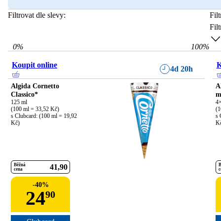
Filtrovat dle slevy:
Fil
Fil
0
%
100
%
Koupit online
K
4d 20h
Algida Cornetto
A
Classico*
m
125 ml

4×
(100 ml = 33,52 Kč)

(1
s Clubcard: (100 ml = 19,92 
s 
Kč)
K
Běžná
B
41
90
cena
c
-
40
%
24
90