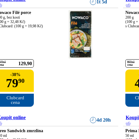
1t 5d
owaco Filé porce
Nowaco
0 g, bez kostí

200 g

00 g = 32,48 Kč)

(100 g = 
Clubcard: (100 g = 19,98 Kč)
s Clubca
ěžná
Běžná
129
90
ena
cena
-
38
%
79
90
Clubcard

Cl
cena
oupit online
Koupit
4d 20h
reo Sandwich zmrzlina
Prima 
0 ml

50 ml
