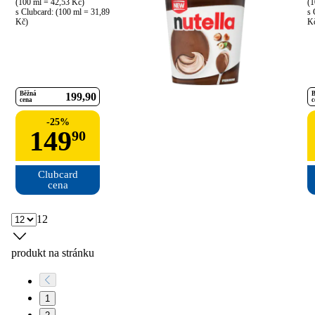
(100 ml = 42,53 Kč)

(1
s Clubcard: (100 ml = 31,89 
s 
Kč)
K
Běžná
B
199
90
cena
c
-
25
%
149
90
Clubcard

cena
12
produkt na stránku
1