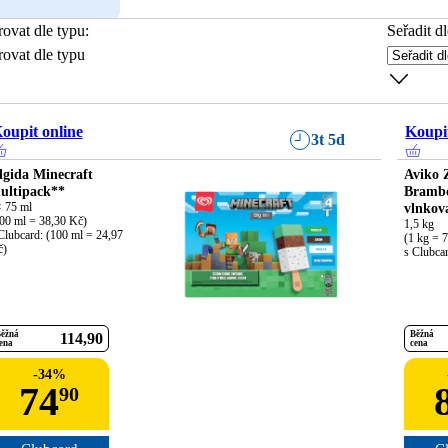
trovat dle typu
:
Seřadit dl
trovat dle typu
oupit online
Koupit
3t 5d
lgida Minecraft
Aviko 
ultipack**
Brambo
 75 ml

vlnkov
00 ml = 38,30 Kč)

1,5 kg

Clubcard: (100 ml = 24,97 
(1 kg = 7
č)
s Clubca
ěžná
Běžná
114
90
ena
cena
-
34
%
74
90