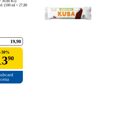
 39,80 Kč)

d: (100 ml = 27,80 
19
90
-
30
%
13
90
ubcard

cena