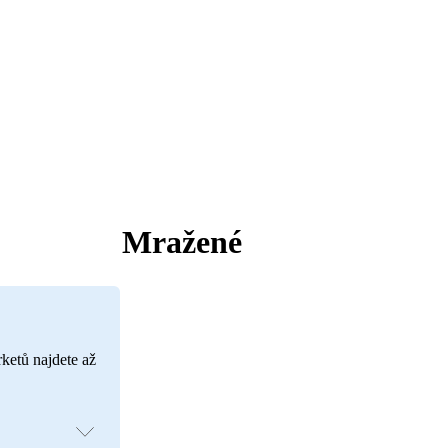
Mražené
rketů najdete až