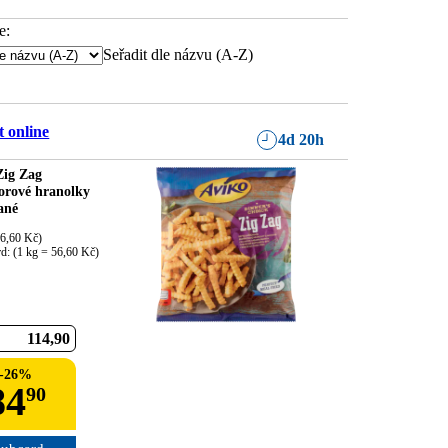
e:
Seřadit dle názvu (A-Z)
 online
4d 20h
Zig Zag
rové hranolky
ané
6,60 Kč)

rd: (1 kg = 56,60 Kč)
114
90
-
26
%
84
90