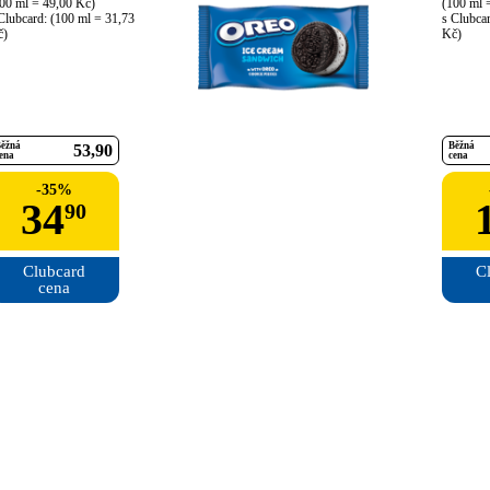
00 ml = 49,00 Kč)

(100 ml =
Clubcard: (100 ml = 31,73 
s Clubcar
č)
Kč)
ěžná
Běžná
53
90
ena
cena
-
35
%
34
90
Clubcard

Cl
cena