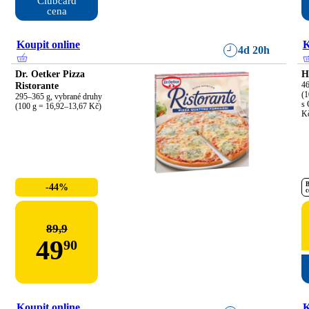
Clubcard

cena
Koupit online
K
4d 20h
Dr. Oetker Pizza
H
Ristorante
46
(1
295–365 g, vybrané druhy

s 
(100 g = 16,92–13,67 Kč)
K
B
-44%
c
89,9
49
90
Koupit online
K