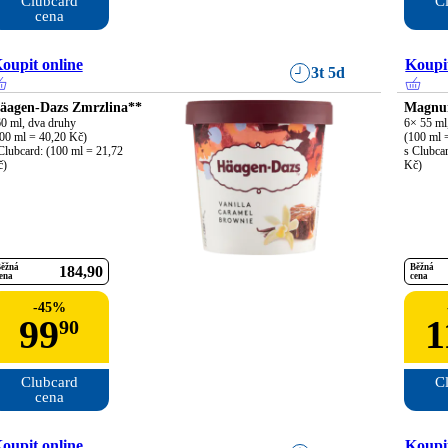
Clubcard

Cl
cena
oupit online
Koupit
3t 5d
äagen-Dazs Zmrzlina**
Magnu
0 ml, dva druhy

6× 55 ml,
00 ml = 40,20 Kč)

(100 ml =
Clubcard: (100 ml = 21,72 
s Clubcar
č)
Kč)
ěžná
Běžná
184
90
ena
cena
-
45
%
99
1
90
Clubcard

Cl
cena
oupit online
Koupit