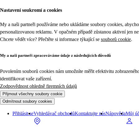
Nastavení soukromí a cookies
My a naši partneři používáme nebo ukládáme soubory cookies, abychom
personalizovanou reklamu. V opačném případě zůstanou aktivní jen n
Chcete vědět více? Přečtěte si informace týkající se
souborů cookie
.
My a naši partneři zpracováváme údaje z následujících důvodů
Povolením souborů cookies nám umožníte měřit efektivitu zobrazeného o
identifikovat vaše zařízení.
Zodpovědnost ohledně firemních údajů
Přijmout všechny soubory cookie
Odmítnout soubory cookies
Přihlásit se
Vyhledávač obchodů
Kontaktujte nás
Nápověda
Můj úč