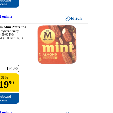
ubcard

cena
 online
4d 20h
m Mini Zmrzlina
 vybrané druhy

 59,06 Kč)

d: (100 ml = 36,33 
194
90
-
38
%
19
90
ubcard

cena
 online