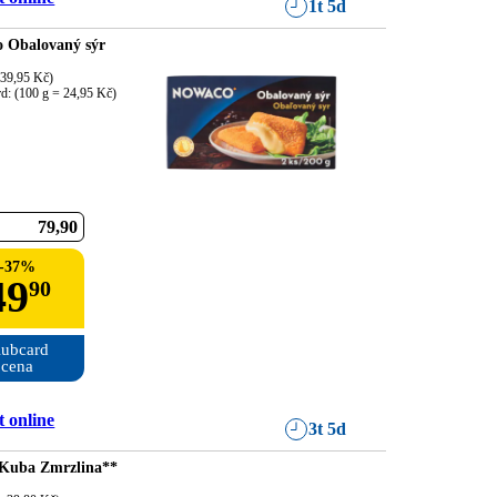
1t 5d
 Obalovaný sýr
39,95 Kč)

rd: (100 g = 24,95 Kč)
79
90
-
37
%
49
90
ubcard

cena
 online
3t 5d
Kuba Zmrzlina**