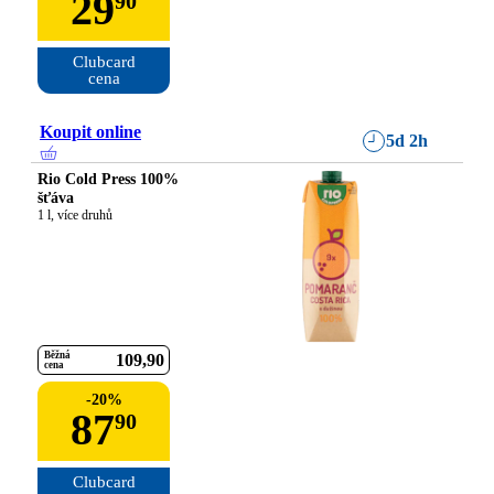
29
90
Clubcard

cena
Koupit online
5d 2h
Rio Cold Press 100%
šťáva
1 l, více druhů
Běžná
109
90
cena
-
20
%
87
90
Clubcard
