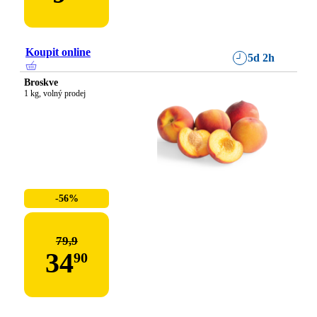
Koupit online
5d 2h
Broskve
1 kg, volný prodej
-56%
79,9
34
90