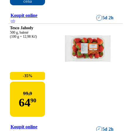
cena
Koupit online
5d 2h
Tesco Jahody
500 g, balené

(100 g = 12,98 Kč)
-35%
99,9
64
90
Koupit online
5d 2h