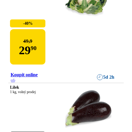
-40%
49,9
29
90
Koupit online
5d 2h
Lilek
1 kg, volný prodej