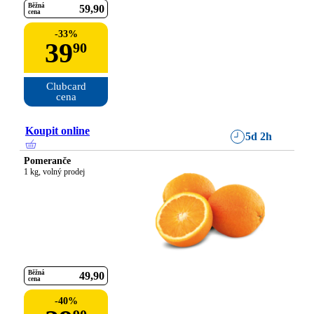
Běžná
59
90
cena
-
33
%
39
90
Clubcard

cena
Koupit online
5d 2h
Pomeranče
1 kg, volný prodej
Běžná
49
90
cena
-
40
%