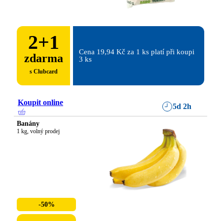
2
+
1
Cena 19,94 Kč za 1 ks platí při koupi 
zdarma
3 ks
s Clubcard
Koupit online
5d 2h
Banány
1 kg, volný prodej
-50%