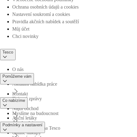
Ochrana osobních údajů a cookies
Nastavení soukromí a cookies
Pravidla akčních nabídek a soutěží
Můj účet
Chci novinky
Tesco
O nás
Pomůžeme vám
Aktuální nabídka práce
Kontakt
Tiskové zprávy
Co nabízíme
Najdi obchod
Myslíme na budoucnost
Akční letáky
Časté otázky
Podmínky a nastavení
Obchodní skupina Tesco
Online nákupy