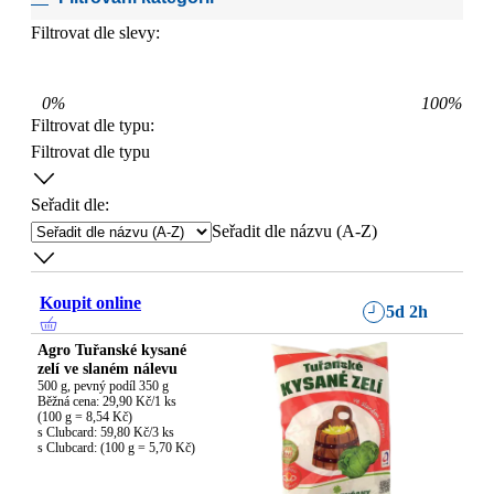
Filtrovat dle slevy:
0
%
100
%
Filtrovat dle typu
:
Filtrovat dle typu
Seřadit dle:
Seřadit dle názvu (A-Z)
Koupit online
5d 2h
Agro Tuřanské kysané
zelí ve slaném nálevu
500 g, pevný podíl 350 g

Běžná cena: 29,90 Kč/1 ks

(100 g = 8,54 Kč)

s Clubcard: 59,80 Kč/3 ks

s Clubcard: (100 g = 5,70 Kč)