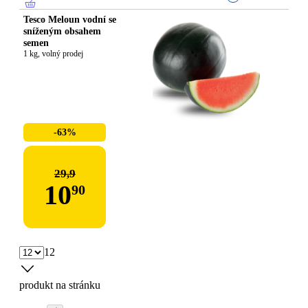
Tesco Meloun vodní se
sníženým obsahem
semen
1 kg, volný prodej
-63%
29,9
10
90
12
produkt na stránku