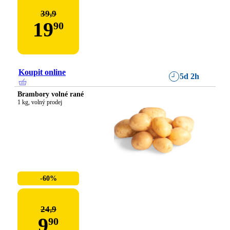
39,9
19
90
Koupit online
5d 2h
Brambory volné rané
1 kg, volný prodej
-60%
24,9
9
90