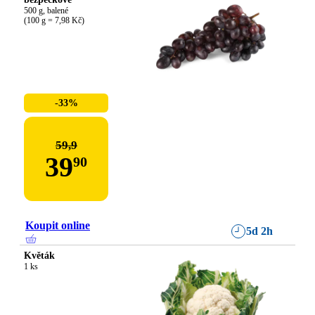
500 g, balené

(100 g = 7,98 Kč)
-33%
59,9
39
90
Koupit online
5d 2h
Květák
1 ks