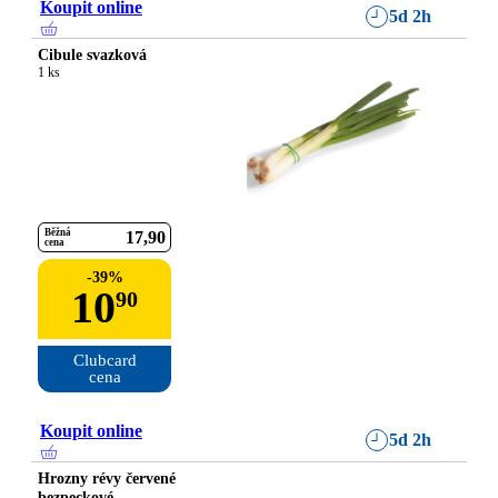
Koupit online
5d 2h
Cibule svazková
1 ks
Běžná
17
90
cena
-
39
%
10
90
Clubcard

cena
Koupit online
5d 2h
Hrozny révy červené
bezpeckové