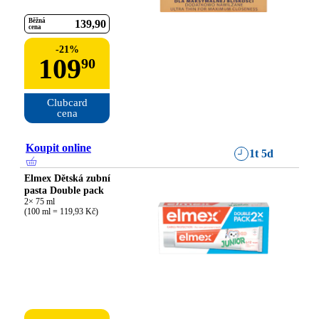
Běžná
139
90
cena
-
21
%
109
90
Clubcard

cena
Koupit online
1t 5d
Elmex Dětská zubní
pasta Double pack
2× 75 ml

(100 ml = 119,93 Kč)