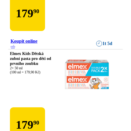
179
90
Koupit online
1t 5d
Elmex Kids Dětská
zubní pasta pro děti od
prvního zoubku
2× 50 ml

(100 ml = 179,90 Kč)
179
90