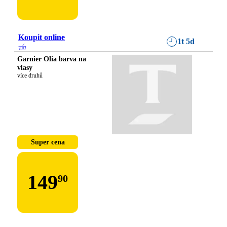
Koupit online
1t 5d
Garnier Olia barva na
vlasy
více druhů
Super cena
149
90