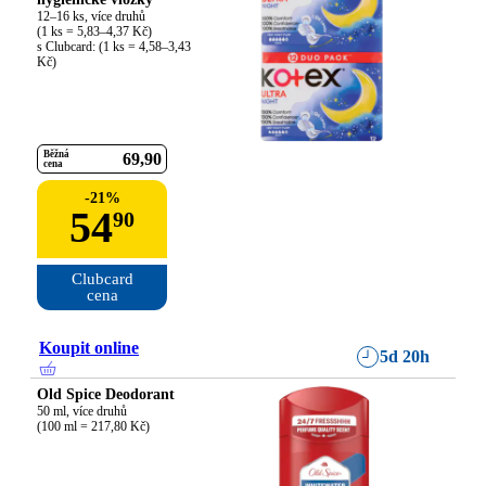
12–16 ks, více druhů

(1 ks = 5,83–4,37 Kč)

s Clubcard: (1 ks = 4,58–3,43 
Kč)
Běžná
69
90
cena
-
21
%
54
90
Clubcard

cena
Koupit online
5d 20h
Old Spice Deodorant
50 ml, více druhů

(100 ml = 217,80 Kč)