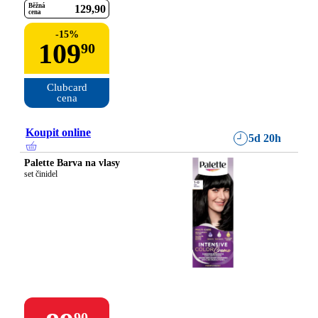
Běžná
129
90
cena
-
15
%
109
90
Clubcard

cena
Koupit online
5d 20h
Palette Barva na vlasy
set činidel
90