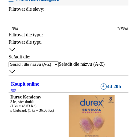
Filtrovat dle slevy:
0
%
100
%
Filtrovat dle typu
:
Filtrovat dle typu
Seřadit dle:
Seřadit dle názvu (A-Z)
Koupit online
4d 20h
Durex Kondomy
3 ks, více druhů

(1 ks = 46,63 Kč)

s Clubcard: (1 ks = 36,63 Kč)