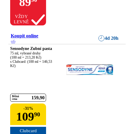
89
VŽDY
LEVNĚ
Koupit online
4d 20h
Sensodyne Zubní pasta
75 ml, vybrané druhy

(100 ml = 213,20 Kč)

s Clubcard: (100 ml = 146,53 
Kč)
Běžná
159
90
cena
-
31
%
109
90
Clubcard
