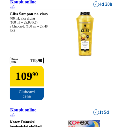
Koupit online
4d 20h
Gliss Šampon na vlasy
400 ml, více druhů

(100 ml = 29,98 Kč)

s Clubcard: (100 ml = 27,48 
Kč)
Běžná
119
90
cena
109
90
Clubcard

cena
Koupit online
1t 5d
Kotex Dámské
hygienické vložky*