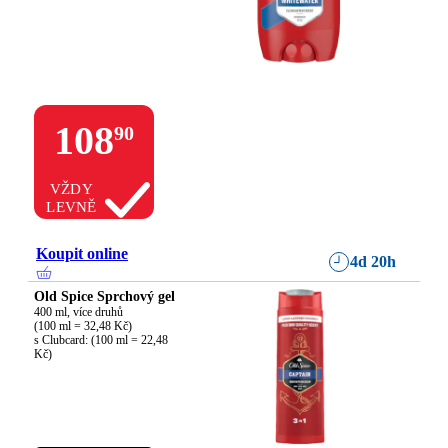
108
90
VŽDY
LEVNĚ
Koupit online
4d 20h
Old Spice Sprchový gel
400 ml, více druhů

(100 ml = 32,48 Kč)

s Clubcard: (100 ml = 22,48 
Kč)