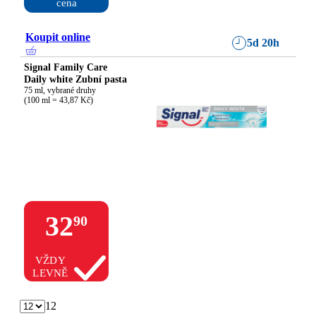
cena
Koupit online
5d 20h
Signal Family Care
Daily white Zubní pasta
75 ml, vybrané druhy

(100 ml = 43,87 Kč)
32
90
VŽDY
LEVNĚ
12