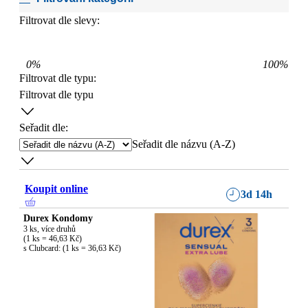
Filtrovat dle slevy:
0
%
100
%
Filtrovat dle typu
:
Filtrovat dle typu
Seřadit dle:
Seřadit dle názvu (A-Z)
Koupit online
3d 14h
Durex Kondomy
3 ks, více druhů

(1 ks = 46,63 Kč)

s Clubcard: (1 ks = 36,63 Kč)