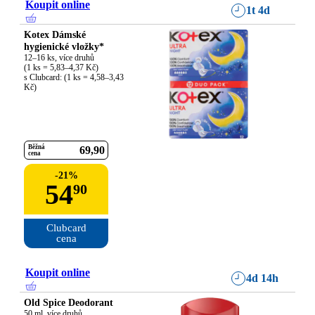
Koupit online
1t 4d
Kotex Dámské
hygienické vložky*
12–16 ks, více druhů

(1 ks = 5,83–4,37 Kč)

s Clubcard: (1 ks = 4,58–3,43 
Kč)
Běžná
69
90
cena
-
21
%
54
90
Clubcard

cena
Koupit online
4d 14h
Old Spice Deodorant
50 ml, více druhů
