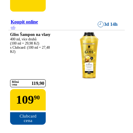
Koupit online
3d 14h
Gliss Šampon na vlasy
400 ml, více druhů

(100 ml = 29,98 Kč)

s Clubcard: (100 ml = 27,48 
Kč)
Běžná
119
90
cena
109
90
Clubcard

cena