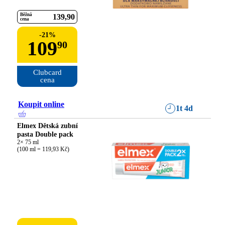
Běžná
139
90
cena
-
21
%
109
90
Clubcard

cena
Koupit online
1t 4d
Elmex Dětská zubní
pasta Double pack
2× 75 ml

(100 ml = 119,93 Kč)