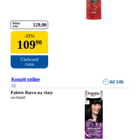
Běžná
129
90
cena
-
15
%
109
90
Clubcard

cena
Koupit online
4d 14h
Palette Barva na vlasy
set činidel