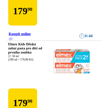
179
90
Koupit online
1t 4d
Elmex Kids Dětská
zubní pasta pro děti od
prvního zoubku
2× 50 ml

(100 ml = 179,90 Kč)
179
90