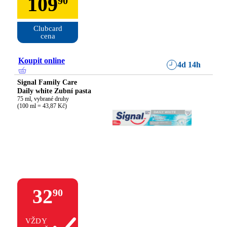
109
90
Clubcard

cena
Koupit online
4d 14h
Signal Family Care
Daily white Zubní pasta
75 ml, vybrané druhy

(100 ml = 43,87 Kč)
32
90
VŽDY