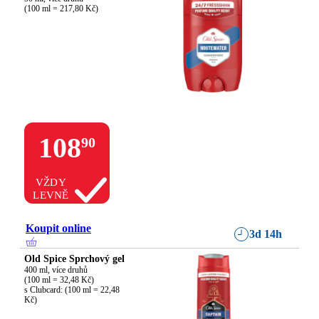
(100 ml = 217,80 Kč)
108
90
VŽDY
LEVNĚ
Koupit online
3d 14h
Old Spice Sprchový gel
400 ml, více druhů

(100 ml = 32,48 Kč)

s Clubcard: (100 ml = 22,48 
Kč)