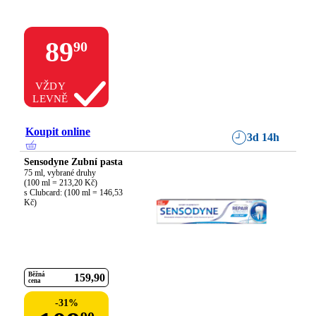
89
90
VŽDY
LEVNĚ
Koupit online
3d 14h
Sensodyne Zubní pasta
75 ml, vybrané druhy

(100 ml = 213,20 Kč)

s Clubcard: (100 ml = 146,53 
Kč)
Běžná
159
90
cena
-
31
%