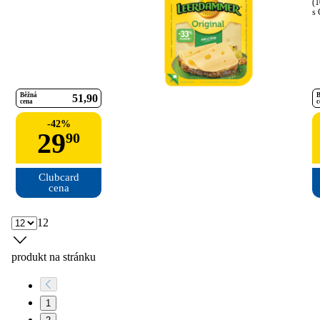
(1
s 
Běžná
B
51
90
cena
c
-
42
%
29
90
Clubcard

cena
12
produkt na stránku
1