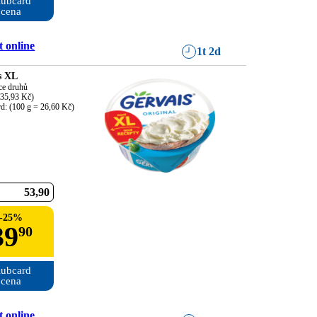
ubcard

cena
 online
1t 2d
s XL
ce druhů

35,93 Kč)

rd: (100 g = 26,60 Kč)
53
90
-
25
%
39
90
ubcard

cena
 online