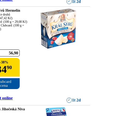
1t 2d
ýrů Hermelín
ce druhů

47,42 Kč)

d: (100 g = 29,08 Kč)

í Clubcard: (100 g = 
)
56
90
-
38
%
34
90
ubcard

cena
 online
1t 2d
 Jihočeská Niva