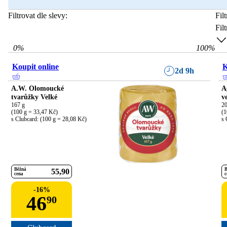
Filtrovat dle slevy:
Fil
Fil
0
%
100
%
Koupit online
K
2d 9h
A.W. Olomoucké
A
tvarůžky Velké
v
167 g

20
(100 g = 33,47 Kč)

(1
s Clubcard: (100 g = 28,08 Kč)
s 
Běžná
B
55
90
cena
c
-
16
%
46
90