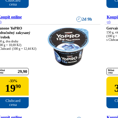
Clubcard

Cl
cena
oupit online
Koupit
2d 9h
anone YoPRO
Gervai
dtučněný zakysaný
150 g, ví
(100 g = 
ýrobek
s Clubca
0 g, dva druhy

00 g = 18,69 Kč)

Clubcard: (100 g = 12,44 Kč)
ěžná
Běžná
29
90
ena
cena
-
33
%
19
90
Clubcard

Cl
cena
oupit online
Koupit