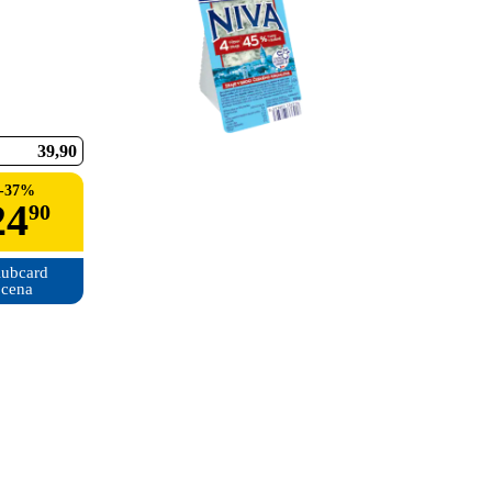
39
90
-
37
%
24
90
ubcard

cena