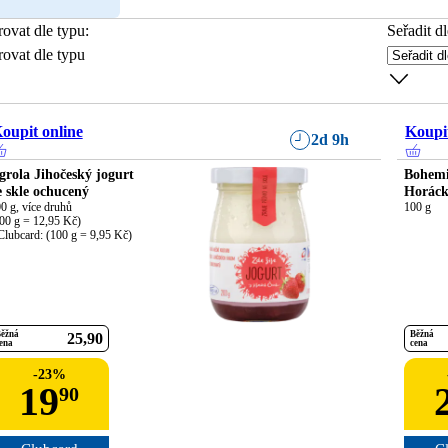
trovat dle typu
:
Seřadit dl
trovat dle typu
oupit online
Koupit
2d 9h
grola Jihočeský jogurt
Bohemi
e skle ochucený
Horáck
0 g, více druhů

100 g
00 g = 12,95 Kč)

Clubcard: (100 g = 9,95 Kč)
ěžná
Běžná
25
90
ena
cena
-
23
%
19
90