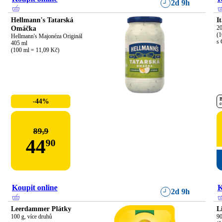
2d 9h
Hellmann's Tatarská
I
Omáčka
20
(1
Hellmann's Majonéza Originál

s 
405 ml

(100 ml = 11,09 Kč)
B
-44%
c
89,9
44
90
Koupit online
K
2d 9h
Leerdammer Plátky
L
100 g, více druhů
90