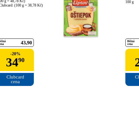
00 g = 48,78 Kč)

100 g
Clubcard: (100 g = 38,78 Kč)
ěžná
Běžná
43
90
ena
cena
-
20
%
34
90
Clubcard

Cl
cena