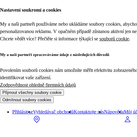
Nastavení soukromí a cookies
My a naši partneři používáme nebo ukládáme soubory cookies, abychom
personalizovanou reklamu. V opačném případě zůstanou aktivní jen n
Chcete vědět více? Přečtěte si informace týkající se
souborů cookie
.
My a naši partneři zpracováváme údaje z následujících důvodů
Povolením souborů cookies nám umožníte měřit efektivitu zobrazeného o
identifikovat vaše zařízení.
Zodpovědnost ohledně firemních údajů
Přijmout všechny soubory cookie
Odmítnout soubory cookies
Přihlásit se
Vyhledávač obchodů
Kontaktujte nás
Nápověda
Můj úč