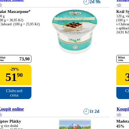
2d 9h
talat Mascarpone*
Král S
0 g

120 g, ví
00 g = 36,95 Kč)

(100 g = 
Clubcard: (100 g = 25,95 Kč)
s Clubcar
s aplikac
24,91 Kč
ěžná
Běžná
73
90
ena
cena
-
29
%
51
90
Clubcard

Cl
cena
oupit online
Koupit
1t 2d
iptov Plátky
Madeta
 g více druhů

45%