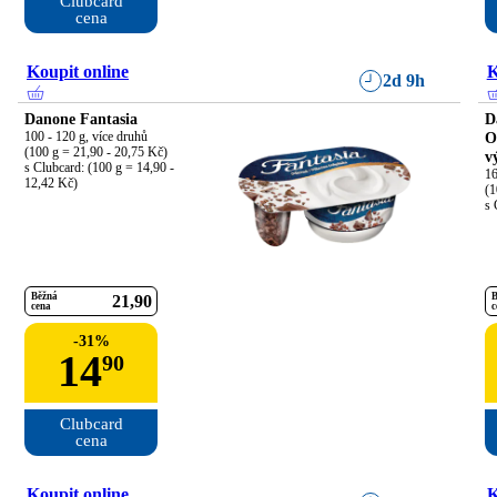
Clubcard

cena
Koupit online
K
2d 9h
Danone Fantasia
D
100 - 120 g, více druhů

O
(100 g = 21,90 - 20,75 Kč)

v
s Clubcard: (100 g = 14,90 - 
16
12,42 Kč)
(1
s 
Běžná
B
21
90
cena
c
-
31
%
14
90
Clubcard

cena
Koupit online
K