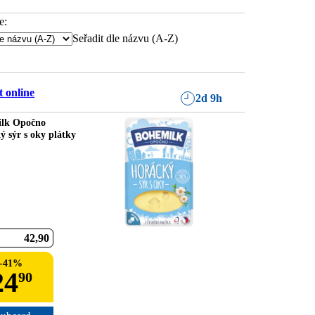
e:
Seřadit dle názvu (A-Z)
 online
2d 9h
lk Opočno
ý sýr s oky plátky
42
90
-
41
%
24
90