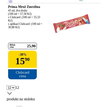
Prima Mrož Zmrzlina
45 ml, dva druhy

(100 ml = 57,56 Kč)

s Clubcard: (100 ml = 35,33 
Kč)

s aplikací Clubcard: (100 ml = 
30,88 Kč)
Běžná
25
90
cena
-
38
%
15
90
Clubcard

cena
12
produkt na stránku