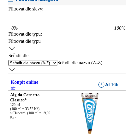
Filtrovat dle slevy:
0
%
100
%
Filtrovat dle typu
:
Filtrovat dle typu
Seřadit dle:
Seřadit dle názvu (A-Z)
Koupit online
2d 16h
Algida Cornetto
Classico*
125 ml

(100 ml = 33,52 Kč)

s Clubcard: (100 ml = 19,92 
Kč)