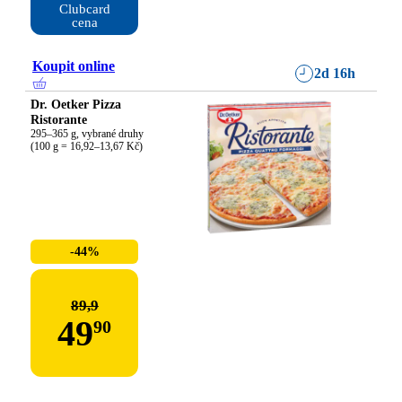
Clubcard

cena
Koupit online
2d 16h
Dr. Oetker Pizza
Ristorante
295–365 g, vybrané druhy

(100 g = 16,92–13,67 Kč)
-44%
89,9
49
90