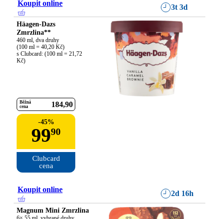
Koupit online
3t 3d
Häagen-Dazs
Zmrzlina**
460 ml, dva druhy

(100 ml = 40,20 Kč)

s Clubcard: (100 ml = 21,72 
Kč)
Běžná
184
90
cena
-
45
%
99
90
Clubcard

cena
Koupit online
2d 16h
Magnum Mini Zmrzlina
6× 55 ml, vybrané druhy
