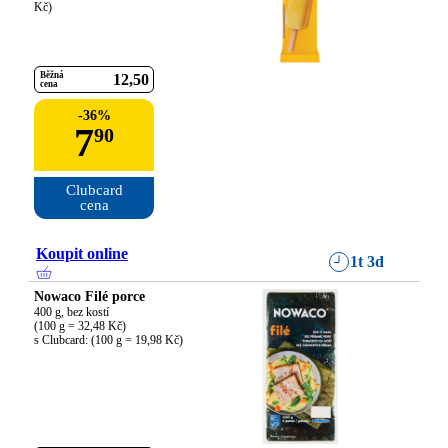
Kč)
Běžná
12
50
cena
-
36
%
7
90
Clubcard

cena
Koupit online
1t 3d
Nowaco Filé porce
400 g, bez kostí

(100 g = 32,48 Kč)

s Clubcard: (100 g = 19,98 Kč)