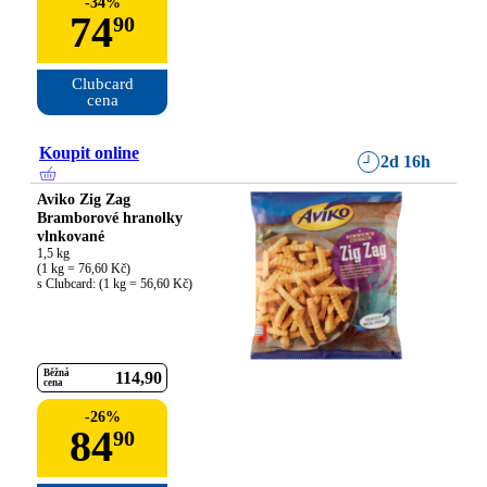
-
34
%
74
90
Clubcard

cena
Koupit online
2d 16h
Aviko Zig Zag
Bramborové hranolky
vlnkované
1,5 kg

(1 kg = 76,60 Kč)

s Clubcard: (1 kg = 56,60 Kč)
Běžná
114
90
cena
-
26
%
84
90