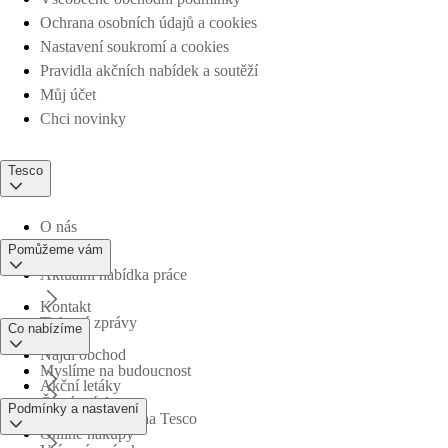
Ochrana osobních údajů a cookies
Nastavení soukromí a cookies
Pravidla akčních nabídek a soutěží
Můj účet
Chci novinky
Tesco
O nás
Pomůžeme vám
Aktuální nabídka práce
Kontakt
Tiskové zprávy
Co nabízíme
Najdi obchod
Myslíme na budoucnost
Akční letáky
Časté otázky
Podmínky a nastavení
Obchodní skupina Tesco
Online nákupy