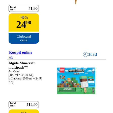
Běžná
41
90
cena
-
40
%
24
90
Clubcard

cena
Koupit online
3t 3d
Algida Minecraft
multipack**
4× 75 ml

(100 ml = 38,30 Kč)

s Clubcard: (100 ml = 24,97 
Kč)
Běžná
114
90
cena