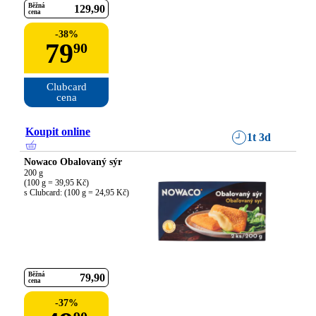
Běžná
129
90
cena
-
38
%
79
90
Clubcard

cena
Koupit online
1t 3d
Nowaco Obalovaný sýr
200 g

(100 g = 39,95 Kč)

s Clubcard: (100 g = 24,95 Kč)
Běžná
79
90
cena
-
37
%