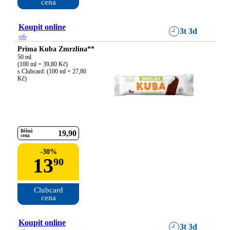
cena
Koupit online
3t 3d
Prima Kuba Zmrzlina**
50 ml

(100 ml = 39,80 Kč)

s Clubcard: (100 ml = 27,80 
Kč)
Běžná
19
90
cena
-
30
%
13
90
Clubcard

cena
Koupit online
3t 3d