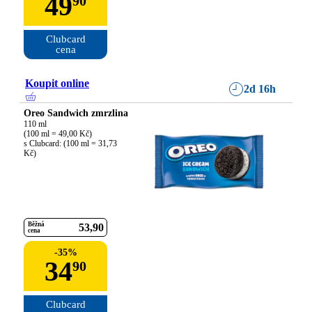
49
90
Clubcard

cena
Koupit online
2d 16h
Oreo Sandwich zmrzlina
110 ml

(100 ml = 49,00 Kč)

s Clubcard: (100 ml = 31,73 
Kč)
Běžná
53
90
cena
-
35
%
34
90
Clubcard
