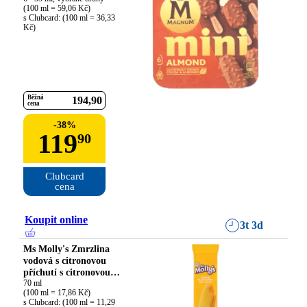
(100 ml = 59,06 Kč)

s Clubcard: (100 ml = 36,33 
Kč)
Běžná
194
90
cena
-
38
%
119
90
Clubcard

cena
Koupit online
3t 3d
Ms Molly's Zmrzlina
vodová s citronovou
příchutí s citronovou
náplní**
70 ml

(100 ml = 17,86 Kč)

s Clubcard: (100 ml = 11,29 