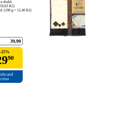
ce druhů

16,63 Kč)

rd: (100 g = 12,46 Kč)
39
90
-
25
%
29
90
ubcard

cena