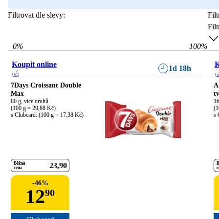
Filtrovat dle slevy:
Fil
Fil
0
%
100
%
Koupit online
K
1d 18h
7Days Croissant Double
A
Max
t
80 g, více druhů

16
(100 g = 29,88 Kč)

(1
s Clubcard: (100 g = 17,38 Kč)
s 
Běžná
B
23
90
cena
c
-
46
%
12
90