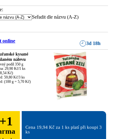
e:
Seřadit dle názvu (A-Z)
 online
3d 18h
uřanské kysané
 slaném nálevu
vný podíl 350 g

a: 29,90 Kč/1 ks

8,54 Kč)

d: 59,80 Kč/3 ks

rd: (100 g = 5,70 Kč)
+
1
Cena 19,94 Kč za 1 ks platí při koupi 3 
arma
ks