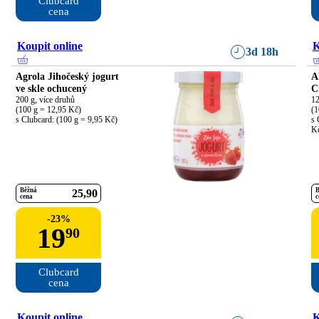
Clubcard

cena
Koupit online
K
3d 18h
Agrola Jihočeský jogurt
A
ve skle ochucený
C
200 g, více druhů

12
(100 g = 12,95 Kč)

(1
s Clubcard: (100 g = 9,95 Kč)
s 
K
Běžná
B
25
90
cena
c
-
23
%
19
90
Clubcard

cena
Koupit online
K