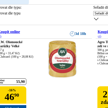
trovat dle typu
:
Seřadit dl
trovat dle typu
oupit online
Koupit
3d 18h
.W. Olomoucké
Agro T
varůžky Velké
zelí ve
7 g

500 g, pe
00 g = 33,47 Kč)

Běžná cen
Clubcard: (100 g = 28,08 Kč)
(100 g = 
s Clubcar
s Clubca
ěžná
55
90
ena
-
16
%
2
46
90
zd