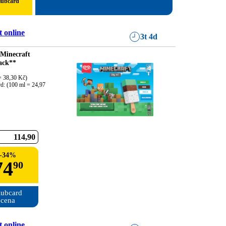
lubcard
 online
3t 4d
 Minecraft
ack**
 38,30 Kč)

d: (100 ml = 24,97 
114
90
-
34
%
74
90
ubcard

cena
 online