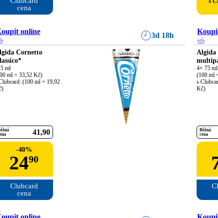
Clubcard

s C
cena
oupit online
Koupit
3d 18h
lgida Cornetto
Algida
lassico*
multip
5 ml

4× 75 ml

00 ml = 33,52 Kč)

(100 ml =
Clubcard: (100 ml = 19,92 
s Clubcar
č)
Kč)
ěžná
Běžná
41
90
ena
cena
-
40
%
24
90
Clubcard

Cl
cena
oupit online
Koupit