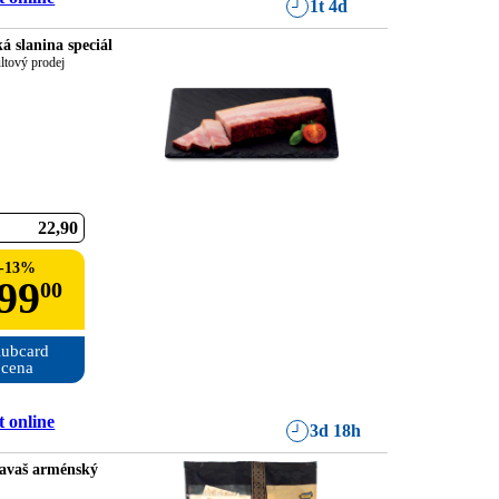
1t 4d
á slanina speciál
ltový prodej
22
90
-
13
%
99
00
ubcard

cena
 online
3d 18h
avaš arménský