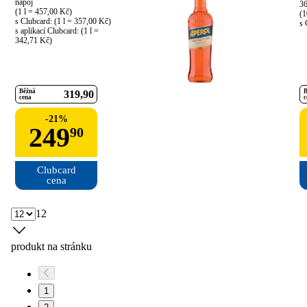
nápoj

36
(1 l = 457,00 Kč)

(1
s Clubcard: (1 l = 357,00 Kč)

s 
s aplikací Clubcard: (1 l = 
342,71 Kč)
Běžná
B
319
90
cena
c
-
21
%
249
90
Clubcard

cena
12
produkt na stránku
1