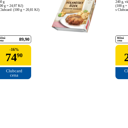
0 g

240 g, ví
00 g = 24,97 Kč)

(100 g = 
Clubcard: (100 g = 20,81 Kč)
s Clubca
ěžná
Běžná
89
90
ena
cena
-
16
%
74
90
Clubcard

Cl
cena