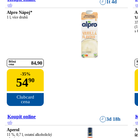
1t 4d
Alpro Nápoj*
A
1 l, více druhů
V
37
(1
s 
Běžná
B
84
90
cena
c
-
35
%
54
90
Clubcard

cena
Koupit online
K
3d 18h
Aperol
A
11 %, 0,7 l, ostatní alkoholický 
š