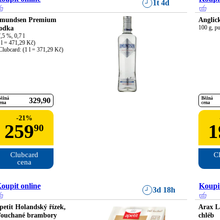
1t 4d
mundsen Premium
Anglick
odka
100 g, pu
,5 %, 0,7 l

 l = 471,29 Kč)

Clubcard: (1 l = 371,29 Kč)
ěžná
Běžná
329
90
ena
cena
-
21
%
259
1
90
Clubcard

Cl
cena
oupit online
Koupit
3d 18h
petit Holandský řízek,
Arax L
ťouchané brambory
chléb