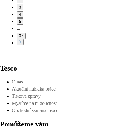
2
3
4
5
...
37
Tesco
O nás
Aktuální nabídka práce
Tiskové zprávy
Myslíme na budoucnost
Obchodní skupina Tesco
Pomůžeme vám