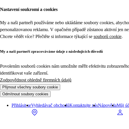
Nastavení soukromí a cookies
My a naši partneři používáme nebo ukládáme soubory cookies, abychom
personalizovanou reklamu. V opačném případě zůstanou aktivní jen n
Chcete vědět více? Přečtěte si informace týkající se
souborů cookie
.
My a naši partneři zpracováváme údaje z následujících důvodů
Povolením souborů cookies nám umožníte měřit efektivitu zobrazeného o
identifikovat vaše zařízení.
Zodpovědnost ohledně firemních údajů
Přijmout všechny soubory cookie
Odmítnout soubory cookies
Přihlásit se
Vyhledávač obchodů
Kontaktujte nás
Nápověda
Můj úč