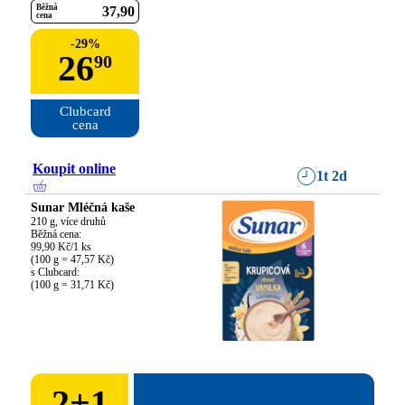
Běžná
37
90
cena
-
29
%
26
90
Clubcard

cena
Koupit online
1t 2d
Sunar Mléčná kaše
210 g, více druhů

Běžná cena:

99,90 Kč/1 ks

(100 g = 47,57 Kč)

s Clubcard:

(100 g = 31,71 Kč)
2
+
1