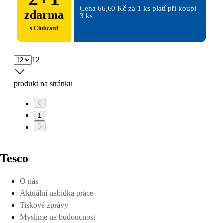
Cena 66,60 Kč za 1 ks platí při koupi 
zdarma
3 ks
s Clubcard
12
produkt na stránku
1
Tesco
O nás
Aktuální nabídka práce
Tiskové zprávy
Myslíme na budoucnost