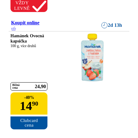
VŽDY
LEVNĚ
Koupit online
2d 13h
Hamánek Ovocná
kapsička
100 g, více druhů
Běžná
24
90
cena
-
40
%
14
90
Clubcard

cena