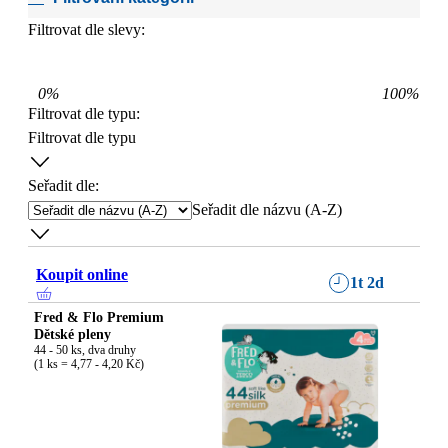
Filtrovat dle slevy:
0
%
100
%
Filtrovat dle typu
:
Filtrovat dle typu
Seřadit dle:
Seřadit dle názvu (A-Z)
Koupit online
1t 2d
Fred & Flo Premium
Dětské pleny
44 - 50 ks, dva druhy

(1 ks = 4,77 - 4,20 Kč)