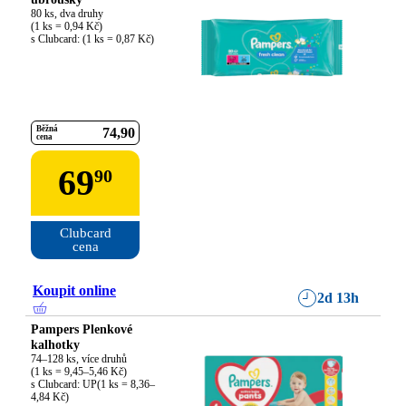
80 ks, dva druhy

(1 ks = 0,94 Kč)

s Clubcard: (1 ks = 0,87 Kč)
Běžná
74
90
cena
69
90
Clubcard

cena
Koupit online
2d 13h
Pampers Plenkové
kalhotky
74–128 ks, více druhů

(1 ks = 9,45–5,46 Kč)

s Clubcard: UP(1 ks = 8,36–
4,84 Kč)