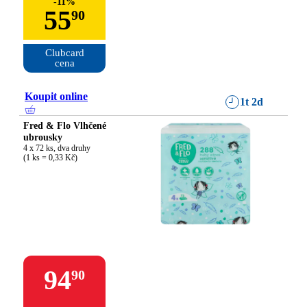
-
11
%
55
90
Clubcard

cena
Koupit online
1t 2d
Fred & Flo Vlhčené
ubrousky
4 x 72 ks, dva druhy

(1 ks = 0,33 Kč)
94
90