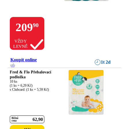
209
90
VŽDY
LEVNĚ
Koupit online
1t 2d
Fred & Flo Přebalovací
podložka
10 ks

(1 ks = 6,29 Kč)

s Clubcard: (1 ks = 5,59 Kč)
Běžná
62
90
cena