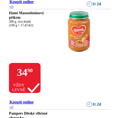
Koupit online
1t 2d
Hami Masozeleninový
příkrm
200 g, více druhů

(100 g = 17,45 Kč)
34
90
VŽDY
LEVNĚ
Koupit online
1t 2d
Pampers Dětské vlhčené
ubrousky