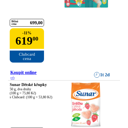
Běžná
699
00
cena
-
11
%
619
00
Clubcard

cena
Koupit online
1t 2d
Sunar Dětské křupky
50 g, dva druhy

(100 g = 75,80 Kč)

s Clubcard: (100 g = 53,80 Kč)