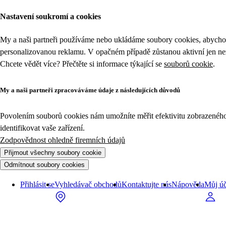
Nastavení soukromí a cookies
My a naši partneři používáme nebo ukládáme soubory cookies, abychom
personalizovanou reklamu. V opačném případě zůstanou aktivní jen n
Chcete vědět více? Přečtěte si informace týkající se
souborů cookie
.
My a naši partneři zpracováváme údaje z následujících důvodů
Povolením souborů cookies nám umožníte měřit efektivitu zobrazeného o
identifikovat vaše zařízení.
Zodpovědnost ohledně firemních údajů
Přijmout všechny soubory cookie
Odmítnout soubory cookies
Přihlásit se
Vyhledávač obchodů
Kontaktujte nás
Nápověda
Můj úč