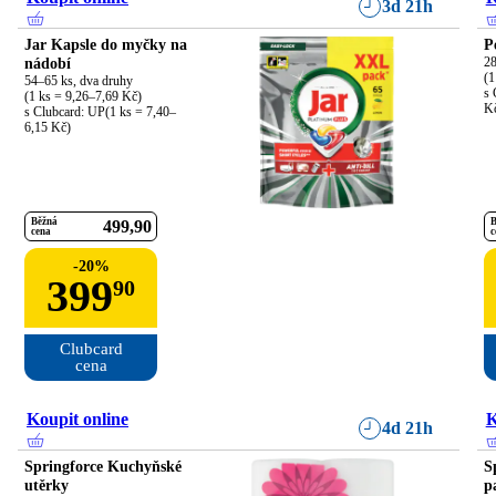
3d 21h
Jar Kapsle do myčky na
P
nádobí
28
(1
54–65 ks, dva druhy

s 
(1 ks = 9,26–7,69 Kč)

K
s Clubcard: UP(1 ks = 7,40–
6,15 Kč)
Běžná
B
499
90
cena
c
-
20
%
399
90
Clubcard

cena
Koupit online
K
4d 21h
Springforce Kuchyňské
S
utěrky
p