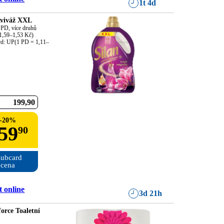
1t 4d
Aviváž XXL
PD, více druhů

1,59–1,53 Kč)

rd: UP(1 PD = 1,11–
199
90
-
20
%
59
90
ubcard

cena
 online
3d 21h
orce Toaletní