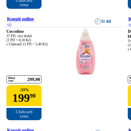
Clubcard

cena
Koupit online
K
1t 4d
Coccolino
D
37 PD, více druhů

b
(1 PD = 8,10 Kč)

3×
s Clubcard: (1 PD = 5,40 Kč)
(1
s 
Běžná
B
299
90
cena
c
-
33
%
199
90
Clubcard

cena
Koupit online
K