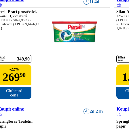
1t 4d
ersil Prací prostředek
Silan 
–44 PD, více druhů

126–130 
 PD = 12,50–7,95 Kč)

(1 PD = 
Clubcard: (1 PD = 9,64–6,13 
s Clubca
č)
1,07 Kč)
ěžná
Běžná
349
90
ena
cena
-
22
%
269
1
90
Clubcard

Cl
cena
oupit online
Koupit
2d 21h
pringforce Toaletní
Springf
apír
papír