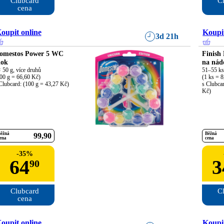
Clubcard

Cl
cena
oupit online
Koupit
3d 21h
omestos Power 5 WC
Finish
lok
na nád
 50 g, více druhů

51–55 ks,
00 g = 66,60 Kč)

(1 ks = 8
Clubcard: (100 g = 43,27 Kč)
s Clubcar
Kč)
ěžná
Běžná
99
90
ena
cena
-
35
%
64
3
90
Clubcard

Cl
cena
oupit online
Koupit