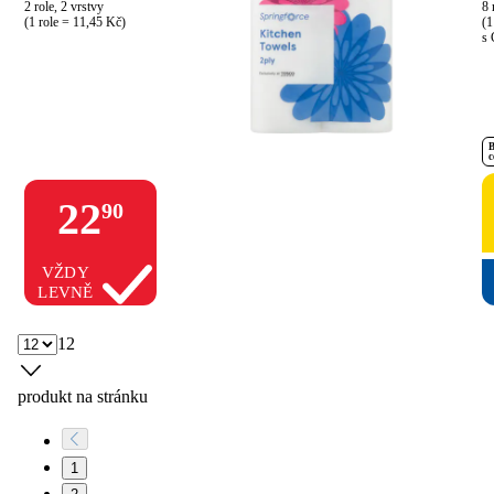
2 role, 2 vrstvy

8 
(1 role = 11,45 Kč)
(1
s 
B
c
22
90
VŽDY
LEVNĚ
12
produkt na stránku
1