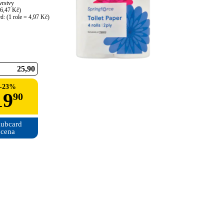
vrstvy

 6,47 Kč)

d: (1 role = 4,97 Kč)
25
90
-
23
%
19
90
ubcard

cena