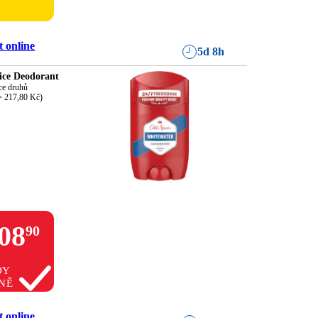
 online
5d 8h
ice Deodorant
ce druhů

= 217,80 Kč)
08
90
DY
NĚ
 online