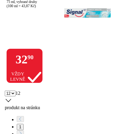
75 ml, vybrané druhy

(100 ml = 43,87 Kč)
32
90
VŽDY
LEVNĚ
12
produkt na stránku
1