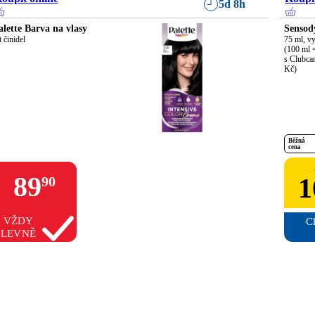
5d 8h
alette Barva na vlasy
Sensod
t činidel
75 ml, vy
(100 ml 
s Clubcar
Kč)
Běžná
cena
89
1
90
VŽDY
Cl
LEVNĚ