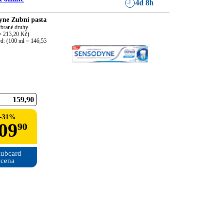
4d 8h
yne Zubní pasta
brané druhy

= 213,20 Kč)

d: (100 ml = 146,53 
159
90
-
31
%
09
90
ubcard

cena