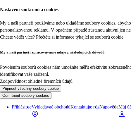
Nastavení soukromí a cookies
My a naši partneři používáme nebo ukládáme soubory cookies, abychom
personalizovanou reklamu. V opačném případě zůstanou aktivní jen n
Chcete vědět více? Přečtěte si informace týkající se
souborů cookie
.
My a naši partneři zpracováváme údaje z následujících důvodů
Povolením souborů cookies nám umožníte měřit efektivitu zobrazeného o
identifikovat vaše zařízení.
Zodpovědnost ohledně firemních údajů
Přijmout všechny soubory cookie
Odmítnout soubory cookies
Přihlásit se
Vyhledávač obchodů
Kontaktujte nás
Nápověda
Můj úč