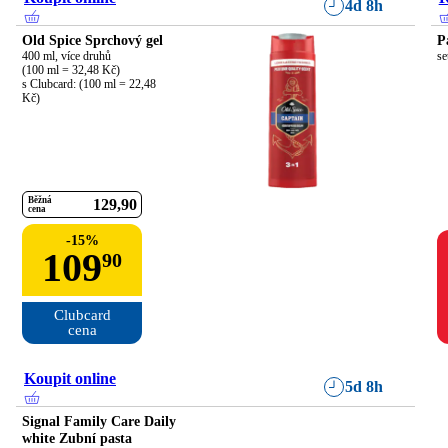
4d 8h
Old Spice Sprchový gel
P
400 ml, více druhů

se
(100 ml = 32,48 Kč)

s Clubcard: (100 ml = 22,48 
Kč)
Běžná
129
90
cena
-
15
%
109
90
Clubcard

cena
Koupit online
5d 8h
Signal Family Care Daily
white Zubní pasta