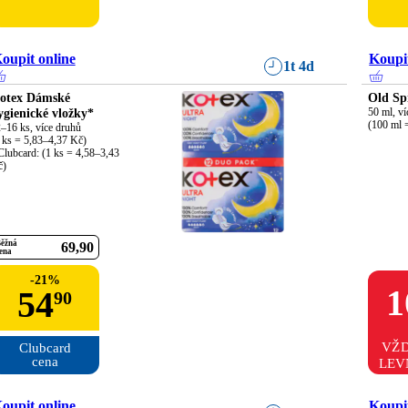
oupit online
Koupit
1t 4d
otex Dámské
Old Sp
ygienické vložky*
50 ml, ví
(100 ml 
–16 ks, více druhů

 ks = 5,83–4,37 Kč)

Clubcard: (1 ks = 4,58–3,43 
č)
ěžná
69
90
ena
-
21
%
1
54
90
VŽ
Clubcard

cena
LEV
oupit online
Koupit