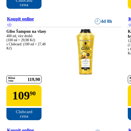
Clubcard

cena
Koupit online
K
4d 8h
Gliss Šampon na vlasy
K
400 ml, více druhů

h
(100 ml = 29,98 Kč)

12
s Clubcard: (100 ml = 27,48 
(1
Kč)
s 
K
Běžná
B
119
90
cena
c
109
90
Clubcard

cena
Koupit online
K