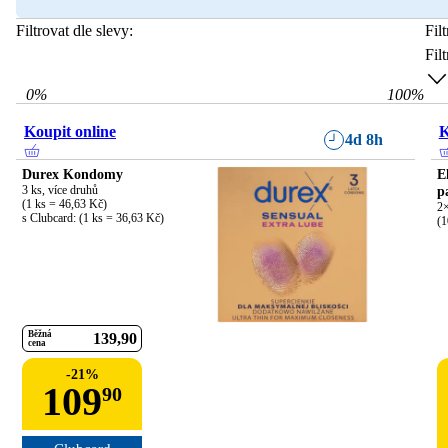
Filtrovat dle slevy:
Fil
Fil
0
%
100
%
Koupit online
K
4d 8h
Durex Kondomy
E
3 ks, více druhů

p
(1 ks = 46,63 Kč)

2×
s Clubcard: (1 ks = 36,63 Kč)
(1
Běžná
139
90
cena
-
21
%
109
90