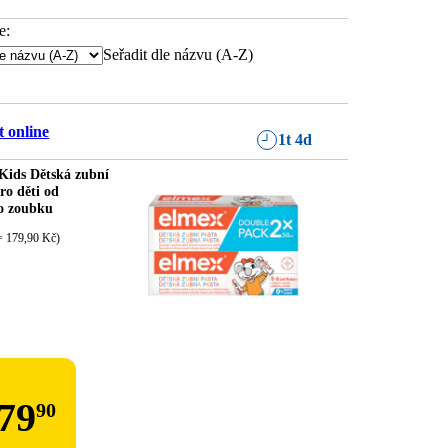
e:
Seřadit dle názvu (A-Z)
 online
1t 4d
Kids Dětská zubní
ro děti od
o zoubku
= 179,90 Kč)
79
90