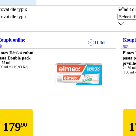
trovat dle typu
:
Seřadit dl
trovat dle typu
oupit online
Koupit
1t 4d
lmex Dětská zubní
Elmex 
asta Double pack
pasta p
 75 ml

prvníh
00 ml = 119,93 Kč)
2× 50 ml

(100 ml 
179
1
90