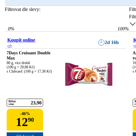
Filtrovat dle slevy:
Fil
Fil
0
%
100
%
Koupit online
K
2d 16h
7Days Croissant Double
A
Max
t
80 g, více druhů

16
(100 g = 29,88 Kč)

(1
s Clubcard: (100 g = 17,38 Kč)
s 
Běžná
B
23
90
cena
c
-
46
%
12
90