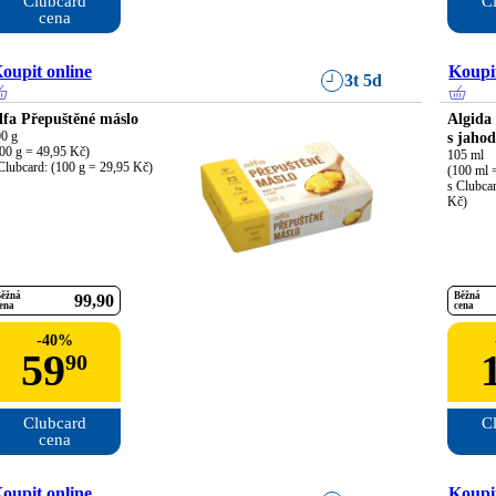
Clubcard

Cl
cena
oupit online
Koupit
3t 5d
lfa Přepuštěné máslo
Algida
0 g

s jaho
00 g = 49,95 Kč)

105 ml

Clubcard: (100 g = 29,95 Kč)
(100 ml =
s Clubcar
Kč)
ěžná
Běžná
99
90
ena
cena
-
40
%
59
90
Clubcard

Cl
cena
oupit online
Koupit