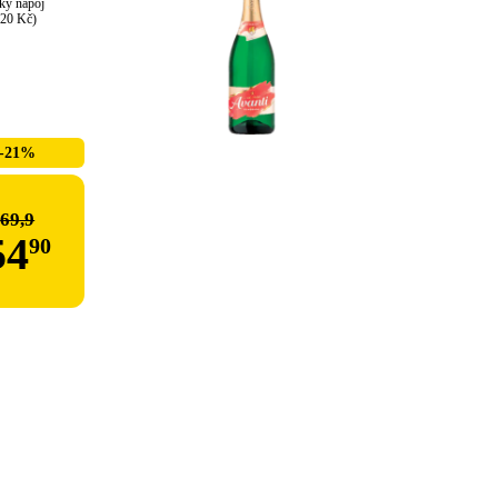
ký nápoj

,20 Kč)
-21%
69,9
54
90