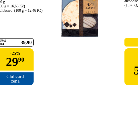
alkoholic
0 g

(1 l = 73
00 g = 16,63 Kč)

Clubcard: (100 g = 12,46 Kč)
ěžná
39
90
ena
-
25
%
29
90
Clubcard

cena