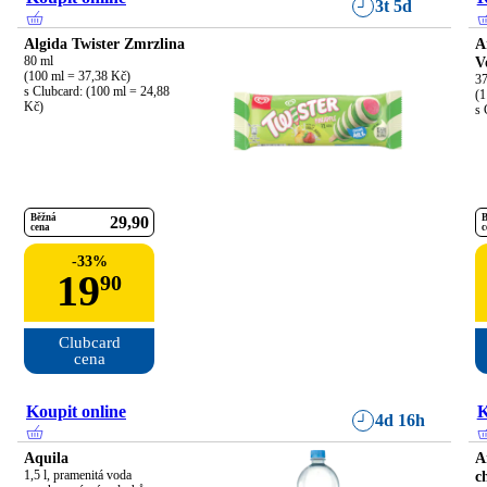
3t 5d
Algida Twister Zmrzlina
A
80 ml

V
(100 ml = 37,38 Kč)

37
s Clubcard: (100 ml = 24,88 
(1
Kč)
s 
Běžná
B
29
90
cena
c
-
33
%
19
90
Clubcard

cena
Koupit online
K
4d 16h
Aquila
A
1,5 l, pramenitá voda 
c