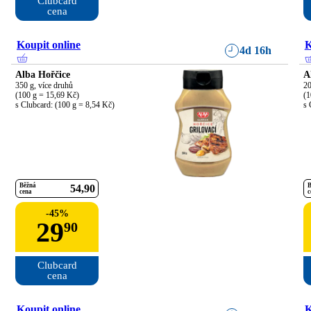
Clubcard

cena
Koupit online
K
4d 16h
Alba Hořčice
A
350 g, více druhů

20
(100 g = 15,69 Kč)

(1
s Clubcard: (100 g = 8,54 Kč)
s 
Běžná
B
54
90
cena
c
-
45
%
29
90
Clubcard

cena
Koupit online
K