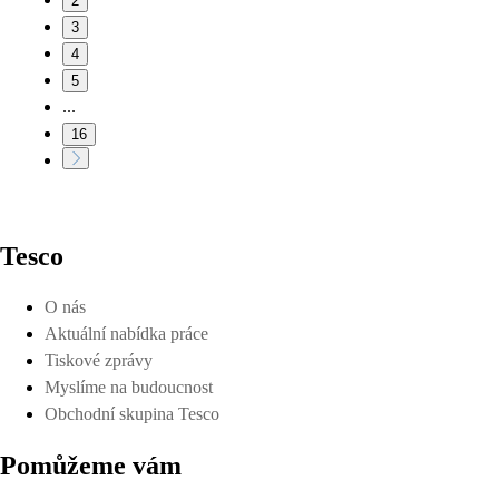
2
3
4
5
...
16
Tesco
O nás
Aktuální nabídka práce
Tiskové zprávy
Myslíme na budoucnost
Obchodní skupina Tesco
Pomůžeme vám