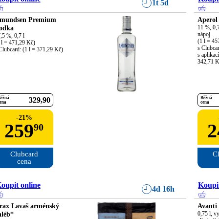
1t 5d
mundsen Premium
Aperol
odka
11 %, 0,7
nápoj

,5 %, 0,7 l

(1 l = 45
 l = 471,29 Kč)

s Clubcar
Clubcard: (1 l = 371,29 Kč)
s aplikací
342,71 K
ěžná
Běžná
329
90
ena
cena
-
21
%
259
2
90
Clubcard

Cl
cena
oupit online
Koupit
4d 16h
rax Lavaš arménský
Avanti
hléb*
0,75 l, v