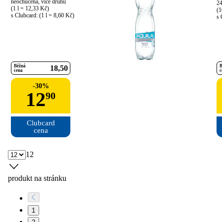
neochucená, více druhů

24
(1 l = 12,33 Kč)

(1
s Clubcard: (1 l = 8,60 Kč)
s 
Běžná
B
18
50
cena
c
-
30
%
12
90
Clubcard

cena
12
produkt na stránku
1