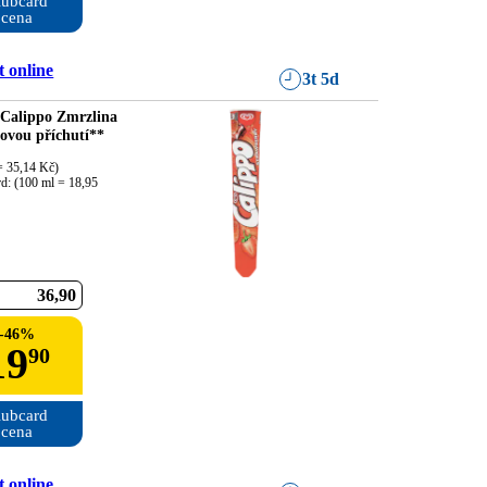
ubcard

cena
 online
3t 5d
 Calippo Zmrzlina
dovou příchutí**
 35,14 Kč)

d: (100 ml = 18,95 
36
90
-
46
%
19
90
ubcard

cena
 online