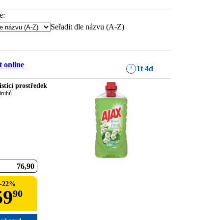
e:
Seřadit dle názvu (A-Z)
 online
1t 4d
sticí prostředek
 druhů
76
90
-
22
%
59
90