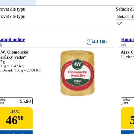
trovat dle typu
:
Seřadit dl
trovat dle typu
oupit online
Koupit
4d 16h
.W. Olomoucké
Ajax Či
varůžky Velké*
1 l, více
7 g

00 g = 33,47 Kč)

Clubcard: (100 g = 28,08 Kč)
ěžná
Běžná
55
90
ena
cena
-
16
%
46
90