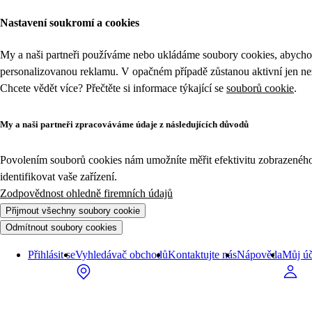
Nastavení soukromí a cookies
My a naši partneři používáme nebo ukládáme soubory cookies, abychom
personalizovanou reklamu. V opačném případě zůstanou aktivní jen n
Chcete vědět více? Přečtěte si informace týkající se
souborů cookie
.
My a naši partneři zpracováváme údaje z následujících důvodů
Povolením souborů cookies nám umožníte měřit efektivitu zobrazeného o
identifikovat vaše zařízení.
Zodpovědnost ohledně firemních údajů
Přijmout všechny soubory cookie
Odmítnout soubory cookies
Přihlásit se
Vyhledávač obchodů
Kontaktujte nás
Nápověda
Můj úč