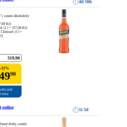
4d 16h
 l, ostatní alkoholický 
7,00 Kč)

d: (1 l = 357,00 Kč)

 Clubcard: (1 l = 
č)
319
90
-
21
%
49
90
ubcard

cena
 online
1t 5d
ybrané druhy, ostatní 