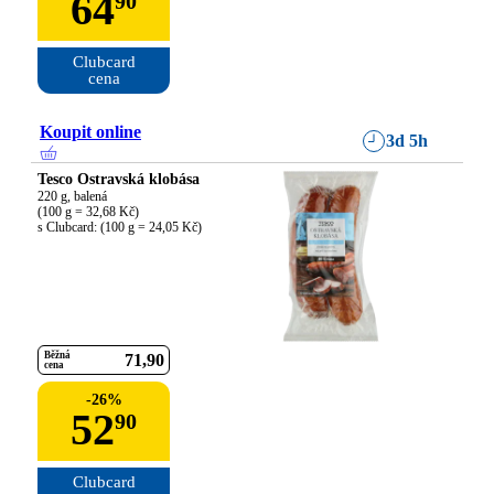
64
90
Clubcard

cena
Koupit online
3d 5h
Tesco Ostravská klobása
220 g, balená

(100 g = 32,68 Kč)

s Clubcard: (100 g = 24,05 Kč)
Běžná
71
90
cena
-
26
%
52
90
Clubcard
