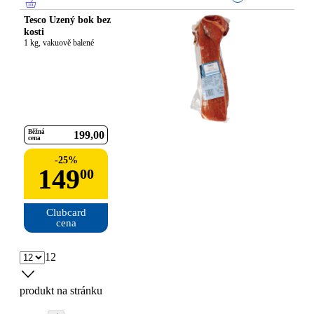
Tesco Uzený bok bez
kosti
1 kg, vakuově balené
Běžná
199
00
cena
-
25
%
149
00
Clubcard

cena
12
produkt na stránku