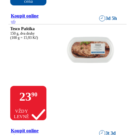
cena
Koupit online
3d 5h
Tesco Paštika
150 g, dva druhy

(100 g = 15,93 Kč)
23
90
VŽDY
LEVNĚ
Koupit online
3t 3d