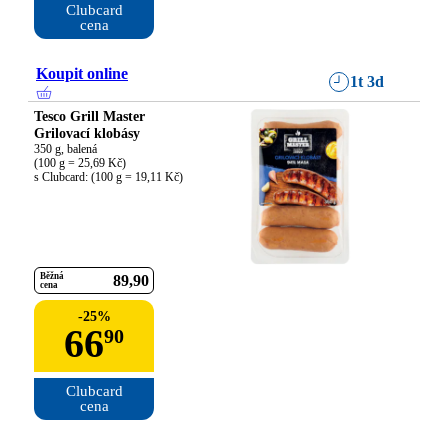
Clubcard

cena
Koupit online
1t 3d
Tesco Grill Master
Grilovací klobásy
350 g, balená

(100 g = 25,69 Kč)

s Clubcard: (100 g = 19,11 Kč)
Běžná
89
90
cena
-
25
%
66
90
Clubcard

cena