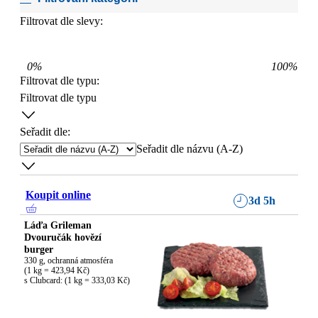
Filtrovat dle slevy:
0
%
100
%
Filtrovat dle typu
:
Filtrovat dle typu
Seřadit dle:
Seřadit dle názvu (A-Z)
Koupit online
3d 5h
Láďa Grileman
Dvouručák hovězí
burger
330 g, ochranná atmosféra

(1 kg = 423,94 Kč)

s Clubcard: (1 kg = 333,03 Kč)