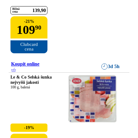
Běžná
139
90
cena
-
21
%
109
90
Clubcard

cena
Koupit online
3d 5h
Le & Co Selská šunka
nejvyšší jakosti
100 g, balená
-19%