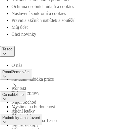
Ochrana osobních údajů a cookies
Nastavení soukromí a cookies
Pravidla akčních nabídek a soutěží
Můj účet
Chci novinky
Tesco
O nás
Pomůžeme vám
Aktuální nabídka práce
Kontakt
Tiskové zprávy
Co nabízíme
Najdi obchod
Myslíme na budoucnost
Akční letáky
Časté otázky
Podmínky a nastavení
Obchodní skupina Tesco
Online nákupy