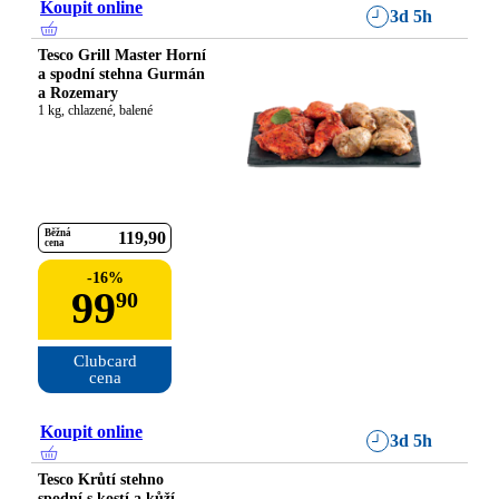
Koupit online
3d 5h
Tesco Grill Master Horní
a spodní stehna Gurmán
a Rozemary
1 kg, chlazené, balené
Běžná
119
90
cena
-
16
%
99
90
Clubcard

cena
Koupit online
3d 5h
Tesco Krůtí stehno
spodní s kostí a kůží