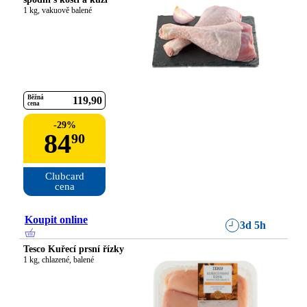
1 kg, vakuově balené
Běžná
119
90
cena
-
29
%
84
90
Clubcard

cena
Koupit online
3d 5h
Tesco Kuřecí prsní řízky
1 kg, chlazené, balené