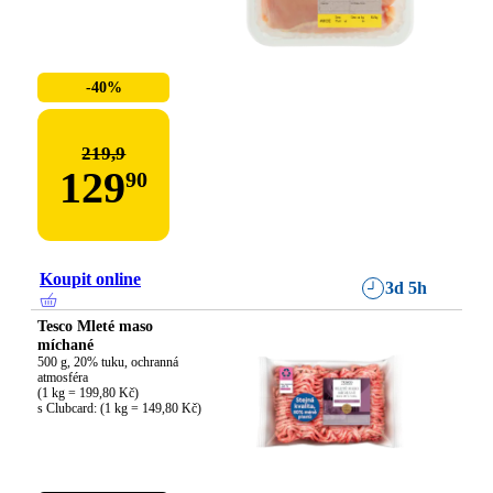
-40%
219,9
129
90
Koupit online
3d 5h
Tesco Mleté maso
míchané
500 g, 20% tuku, ochranná 
atmosféra

(1 kg = 199,80 Kč)

s Clubcard: (1 kg = 149,80 Kč)