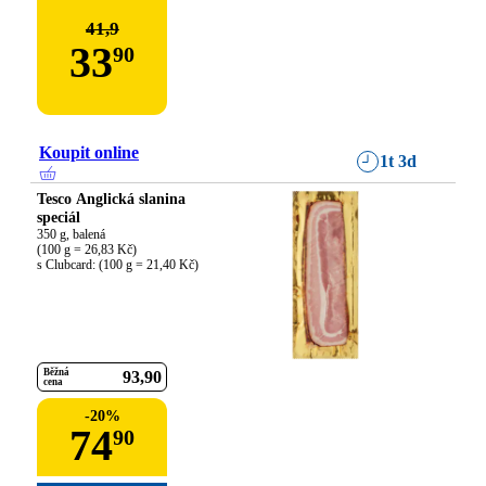
41,9
33
90
Koupit online
1t 3d
Tesco Anglická slanina
speciál
350 g, balená

(100 g = 26,83 Kč)

s Clubcard: (100 g = 21,40 Kč)
Běžná
93
90
cena
-
20
%
74
90