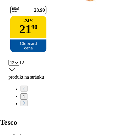
Běžná
28
90
cena
-
24
%
21
90
Clubcard

cena
12
produkt na stránku
1
Tesco