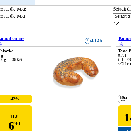
trovat dle typu
:
Seřadit dl
trovat dle typu
oupit online
Koupit
4d 4h
akovka
Tesco F
 g

0,75 l

00 g = 9,86 Kč)
(1 l = 22
s Clubcar
Běžná
-42%
cena
1
11,9
6
90