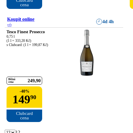
Clubcard

cena
Koupit online
4d 4h
Tesco Finest Prosecco
0,75 l

(1 l = 333,20 Kč)

s Clubcard: (1 l = 199,87 Kč)
Běžná
249
90
cena
-
40
%
149
90
Clubcard

cena
12