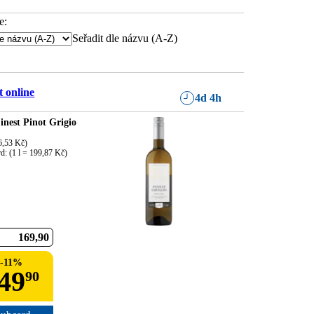
e:
Seřadit dle názvu (A-Z)
 online
4d 4h
inest Pinot Grigio
6,53 Kč)

d: (1 l = 199,87 Kč)
169
90
-
11
%
49
90