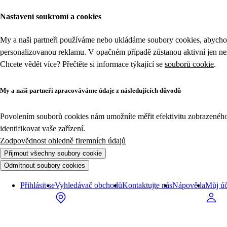
Nastavení soukromí a cookies
My a naši partneři používáme nebo ukládáme soubory cookies, abychom
personalizovanou reklamu. V opačném případě zůstanou aktivní jen n
Chcete vědět více? Přečtěte si informace týkající se
souborů cookie
.
My a naši partneři zpracováváme údaje z následujících důvodů
Povolením souborů cookies nám umožníte měřit efektivitu zobrazeného o
identifikovat vaše zařízení.
Zodpovědnost ohledně firemních údajů
Přijmout všechny soubory cookie
Odmítnout soubory cookies
Přihlásit se
Vyhledávač obchodů
Kontaktujte nás
Nápověda
Můj úč