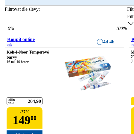
Filtrovat dle slevy:
Fil
Fil
0
%
100
%
Koupit online
K
4d 4h
Koh-I-Noor Temperové
M
barvy
70
(1
16 ml, 10 barev
Běžná
204
90
cena
-
27
%
149
00