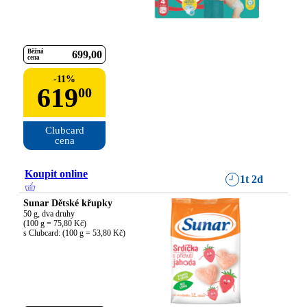
Běžná
699
00
cena
-
11
%
619
00
Clubcard

cena
Koupit online
1t 2d
Sunar Dětské křupky
50 g, dva druhy

(100 g = 75,80 Kč)

s Clubcard: (100 g = 53,80 Kč)