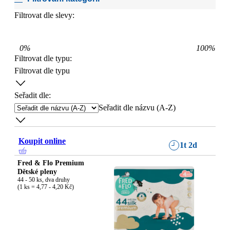
Filtrovat dle slevy:
0
%
100
%
Filtrovat dle typu
:
Filtrovat dle typu
Seřadit dle:
Seřadit dle názvu (A-Z)
Koupit online
1t 2d
Fred & Flo Premium
Dětské pleny
44 - 50 ks, dva druhy

(1 ks = 4,77 - 4,20 Kč)