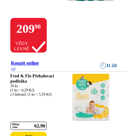
209
90
VŽDY
LEVNĚ
Koupit online
1t 2d
Fred & Flo Přebalovací
podložka
10 ks

(1 ks = 6,29 Kč)

s Clubcard: (1 ks = 5,59 Kč)
Běžná
62
90
cena