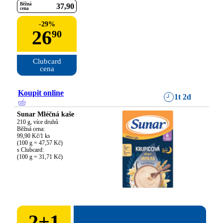
Běžná
37
90
cena
-
29
%
26
90
Clubcard

cena
Koupit online
1t 2d
Sunar Mléčná kaše
210 g, více druhů

Běžná cena:

99,90 Kč/1 ks

(100 g = 47,57 Kč)

s Clubcard:

(100 g = 31,71 Kč)
2
+
1