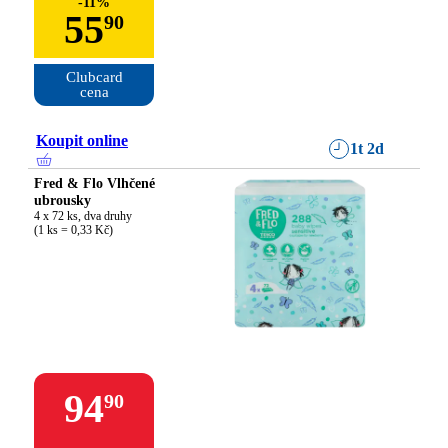
-
11
%
55
90
Clubcard

cena
Koupit online
1t 2d
Fred & Flo Vlhčené
ubrousky
4 x 72 ks, dva druhy

(1 ks = 0,33 Kč)
94
90