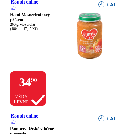
Koupit online
1t 2d
Hami Masozeleninový
příkrm
200 g, více druhů

(100 g = 17,45 Kč)
34
90
VŽDY
LEVNĚ
Koupit online
1t 2d
Pampers Dětské vlhčené
ubrousky