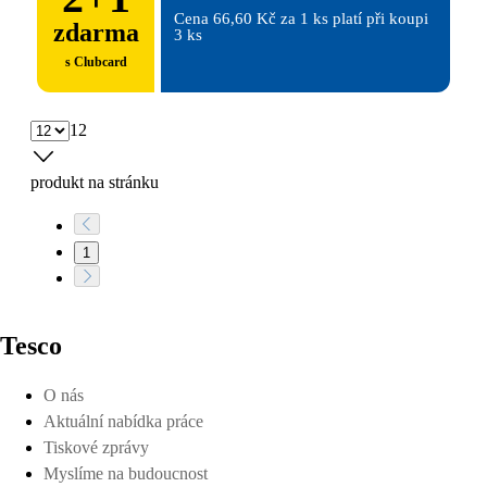
Cena 66,60 Kč za 1 ks platí při koupi 
zdarma
3 ks
s Clubcard
12
produkt na stránku
1
Tesco
O nás
Aktuální nabídka práce
Tiskové zprávy
Myslíme na budoucnost