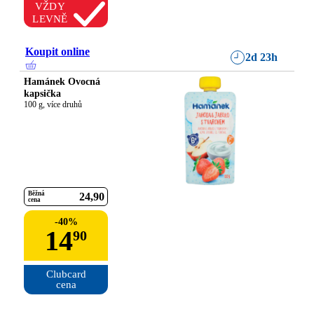
VŽDY
LEVNĚ
Koupit online
2d 23h
Hamánek Ovocná
kapsička
100 g, více druhů
Běžná
24
90
cena
-
40
%
14
90
Clubcard

cena