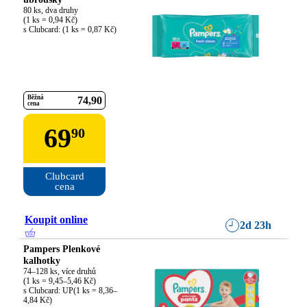
80 ks, dva druhy

(1 ks = 0,94 Kč)

s Clubcard: (1 ks = 0,87 Kč)
Běžná
74
90
cena
69
90
Clubcard

cena
Koupit online
2d 23h
Pampers Plenkové
kalhotky
74–128 ks, více druhů

(1 ks = 9,45–5,46 Kč)

s Clubcard: UP(1 ks = 8,36–
4,84 Kč)