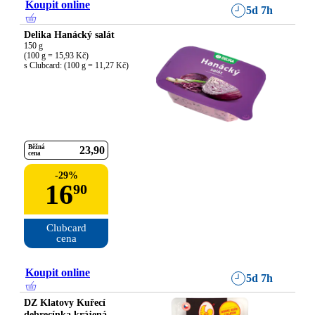
Koupit online
5d 7h
Delika Hanácký salát
150 g

(100 g = 15,93 Kč)

s Clubcard: (100 g = 11,27 Kč)
Běžná
23
90
cena
-
29
%
16
90
Clubcard

cena
Koupit online
5d 7h
DZ Klatovy Kuřecí
debrecínka krájená