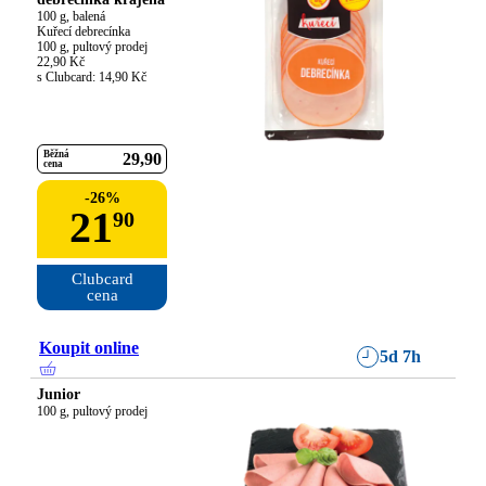
100 g, balená

Kuřecí debrecínka

100 g, pultový prodej

22,90 Kč

s Clubcard: 14,90 Kč
Běžná
29
90
cena
-
26
%
21
90
Clubcard

cena
Koupit online
5d 7h
Junior
100 g, pultový prodej