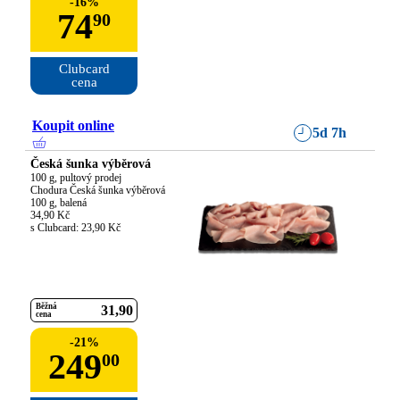
-
16
%
74
90
Clubcard

cena
Koupit online
5d 7h
Česká šunka výběrová
100 g, pultový prodej

Chodura Česká šunka výběrová

100 g, balená

34,90 Kč

s Clubcard: 23,90 Kč
Běžná
31
90
cena
-
21
%
249
00