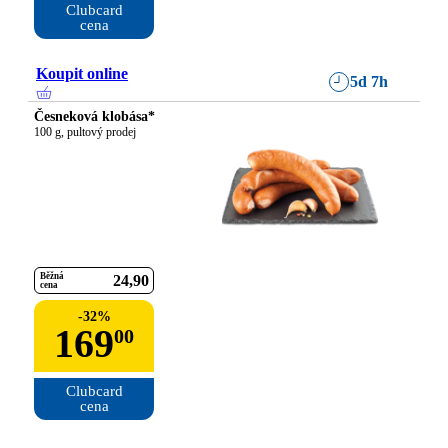
Clubcard

cena
Koupit online
5d 7h
Česneková klobása*
100 g, pultový prodej
Běžná
24
90
cena
-
32
%
169
00
Clubcard

cena