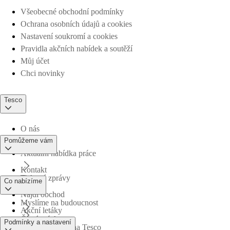
Všeobecné obchodní podmínky
Ochrana osobních údajů a cookies
Nastavení soukromí a cookies
Pravidla akčních nabídek a soutěží
Můj účet
Chci novinky
Tesco
O nás
Pomůžeme vám
Aktuální nabídka práce
Kontakt
Tiskové zprávy
Co nabízíme
Najdi obchod
Myslíme na budoucnost
Akční letáky
Časté otázky
Podmínky a nastavení
Obchodní skupina Tesco