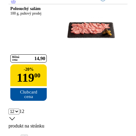
Polosuchý salám
100 g, pultový prodej
Běžná
14
90
cena
-
20
%
119
00
Clubcard

cena
12
produkt na stránku