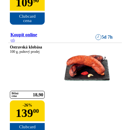
109
90
Clubcard

cena
Koupit online
5d 7h
Ostravská klobása
100 g, pultový prodej
Běžná
18
90
cena
-
26
%
139
00
Clubcard
