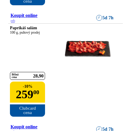
cena
Koupit online
5d 7h
Paprikáš salám
100 g, pultový prodej
Běžná
28
90
cena
-
10
%
259
00
Clubcard

cena
Koupit online
5d 7h