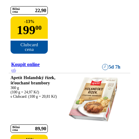
Běžná
22
90
cena
-
13
%
199
00
Clubcard

cena
Koupit online
5d 7h
Apetit Holandský řízek,
šťouchané brambory
360 g

(100 g = 24,97 Kč)

s Clubcard: (100 g = 20,81 Kč)
Běžná
89
90
cena