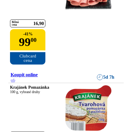
Běžná
16
90
cena
-
41
%
99
00
Clubcard

cena
Koupit online
5d 7h
Krajánek Pomazánka
100 g, vybrané druhy