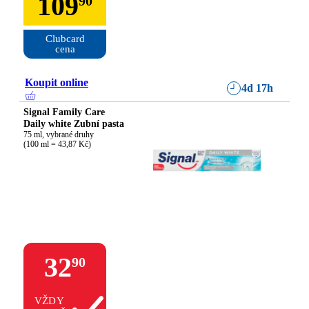
109
90
Clubcard

cena
Koupit online
4d 17h
Signal Family Care
Daily white Zubní pasta
75 ml, vybrané druhy

(100 ml = 43,87 Kč)
32
90
VŽDY