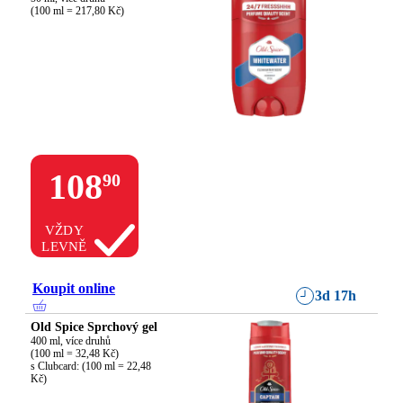
(100 ml = 217,80 Kč)
108
90
VŽDY
LEVNĚ
Koupit online
3d 17h
Old Spice Sprchový gel
400 ml, více druhů

(100 ml = 32,48 Kč)

s Clubcard: (100 ml = 22,48 
Kč)