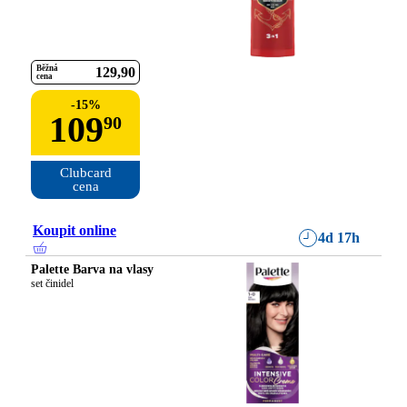
Běžná
129
90
cena
-
15
%
109
90
Clubcard

cena
Koupit online
4d 17h
Palette Barva na vlasy
set činidel