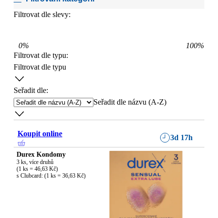
Filtrovat dle slevy:
0
%
100
%
Filtrovat dle typu
:
Filtrovat dle typu
Seřadit dle:
Seřadit dle názvu (A-Z)
Koupit online
3d 17h
Durex Kondomy
3 ks, více druhů

(1 ks = 46,63 Kč)

s Clubcard: (1 ks = 36,63 Kč)