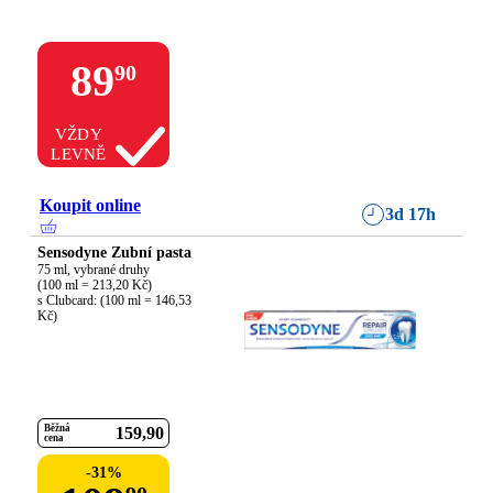
89
90
VŽDY
LEVNĚ
Koupit online
3d 17h
Sensodyne Zubní pasta
75 ml, vybrané druhy

(100 ml = 213,20 Kč)

s Clubcard: (100 ml = 146,53 
Kč)
Běžná
159
90
cena
-
31
%