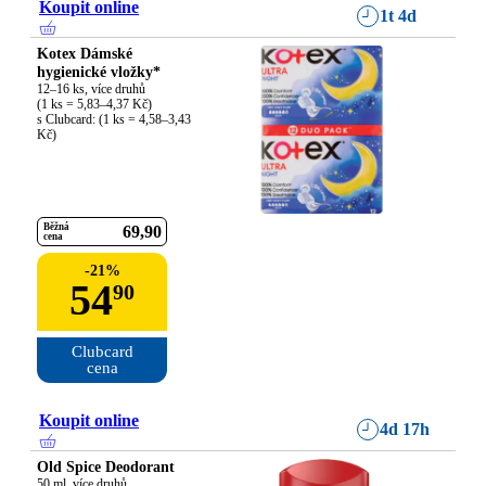
Koupit online
1t 4d
Kotex Dámské
hygienické vložky*
12–16 ks, více druhů

(1 ks = 5,83–4,37 Kč)

s Clubcard: (1 ks = 4,58–3,43 
Kč)
Běžná
69
90
cena
-
21
%
54
90
Clubcard

cena
Koupit online
4d 17h
Old Spice Deodorant
50 ml, více druhů
