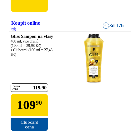
Koupit online
3d 17h
Gliss Šampon na vlasy
400 ml, více druhů

(100 ml = 29,98 Kč)

s Clubcard: (100 ml = 27,48 
Kč)
Běžná
119
90
cena
109
90
Clubcard

cena