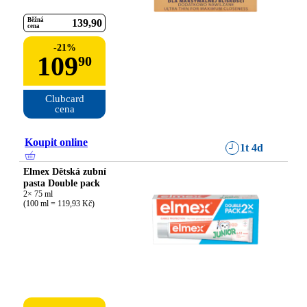
Běžná
139
90
cena
-
21
%
109
90
Clubcard

cena
Koupit online
1t 4d
Elmex Dětská zubní
pasta Double pack
2× 75 ml

(100 ml = 119,93 Kč)