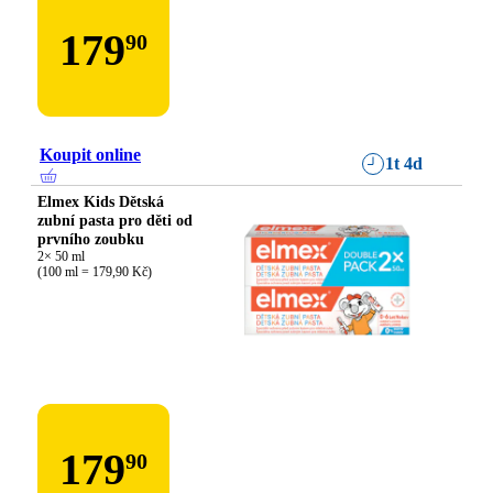
179
90
Koupit online
1t 4d
Elmex Kids Dětská
zubní pasta pro děti od
prvního zoubku
2× 50 ml

(100 ml = 179,90 Kč)
179
90