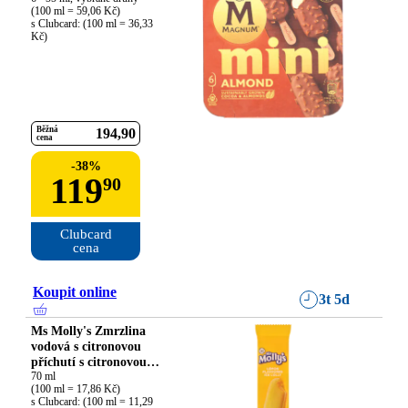
(100 ml = 59,06 Kč)

s Clubcard: (100 ml = 36,33 
Kč)
Běžná
194
90
cena
-
38
%
119
90
Clubcard

cena
Koupit online
3t 5d
Ms Molly's Zmrzlina
vodová s citronovou
příchutí s citronovou
náplní**
70 ml

(100 ml = 17,86 Kč)

s Clubcard: (100 ml = 11,29 