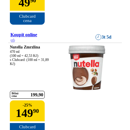
49
90
Clubcard

cena
Koupit online
3t 5d
Nutella Zmrzlina
470 ml

(100 ml = 42,53 Kč)

s Clubcard: (100 ml = 31,89 
Kč)
Běžná
199
90
cena
-
25
%
149
90
Clubcard
