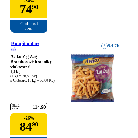
-
34
%
74
90
Clubcard

cena
Koupit online
5d 7h
Aviko Zig Zag
Bramborové hranolky
vlnkované
1,5 kg

(1 kg = 76,60 Kč)

s Clubcard: (1 kg = 56,60 Kč)
Běžná
114
90
cena
-
26
%
84
90