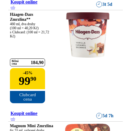
Koupit online
3t 5d
Häagen-Dazs
Zmrzlina**
460 ml, dva druhy

(100 ml = 40,20 Kč)

s Clubcard: (100 ml = 21,72 
Kč)
Běžná
184
90
cena
-
45
%
99
90
Clubcard

cena
Koupit online
5d 7h
Magnum Mini Zmrzlina
6× 55 ml, vybrané druhy
