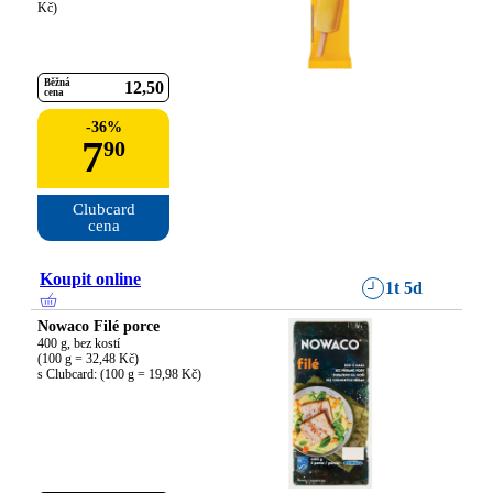
Kč)
Běžná
12
50
cena
-
36
%
7
90
Clubcard

cena
Koupit online
1t 5d
Nowaco Filé porce
400 g, bez kostí

(100 g = 32,48 Kč)

s Clubcard: (100 g = 19,98 Kč)