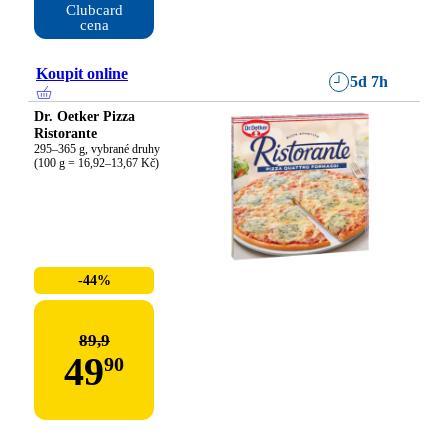
Clubcard

cena
Koupit online
5d 7h
Dr. Oetker Pizza
Ristorante
295–365 g, vybrané druhy

(100 g = 16,92–13,67 Kč)
-44%
89,9
49
90