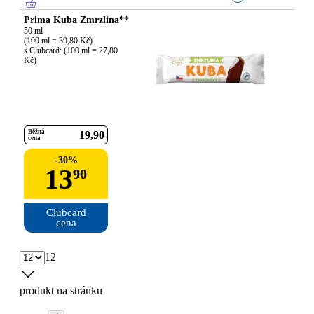
Prima Kuba Zmrzlina**
50 ml

(100 ml = 39,80 Kč)

s Clubcard: (100 ml = 27,80 
Kč)
Běžná
19
90
cena
-
30
%
13
90
Clubcard

cena
12
produkt na stránku