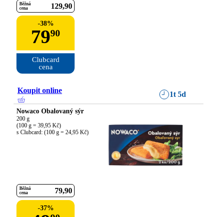
Běžná
129
90
cena
-
38
%
79
90
Clubcard

cena
Koupit online
1t 5d
Nowaco Obalovaný sýr
200 g

(100 g = 39,95 Kč)

s Clubcard: (100 g = 24,95 Kč)
Běžná
79
90
cena
-
37
%