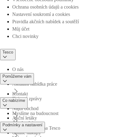
Ochrana osobních údajů a cookies
Nastavení soukromí a cookies
Pravidla akčních nabídek a soutěží
Můj účet
Chci novinky
Tesco
O nás
Pomůžeme vám
Aktuální nabídka práce
Kontakt
Tiskové zprávy
Co nabízíme
Najdi obchod
Myslíme na budoucnost
Akční letáky
Časté otázky
Podmínky a nastavení
Obchodní skupina Tesco
Online nákupy