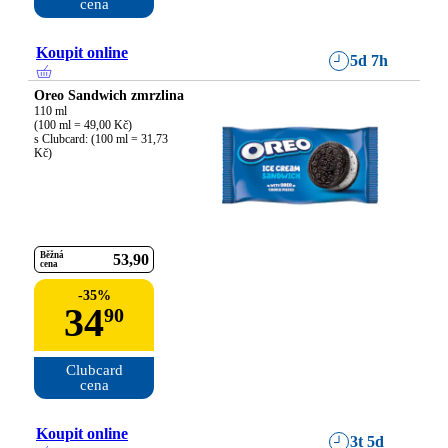
cena
Koupit online
5d 7h
Oreo Sandwich zmrzlina
110 ml

(100 ml = 49,00 Kč)

s Clubcard: (100 ml = 31,73 
Kč)
Běžná
53
90
cena
-
35
%
34
90
Clubcard

cena
Koupit online
3t 5d