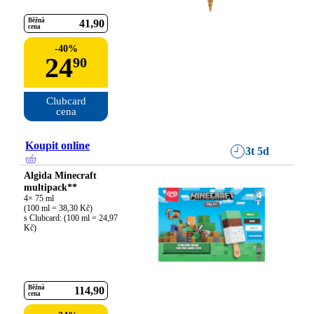
Běžná
41
90
cena
-
40
%
24
90
Clubcard

cena
Koupit online
3t 5d
Algida Minecraft
multipack**
4× 75 ml

(100 ml = 38,30 Kč)

s Clubcard: (100 ml = 24,97 
Kč)
Běžná
114
90
cena