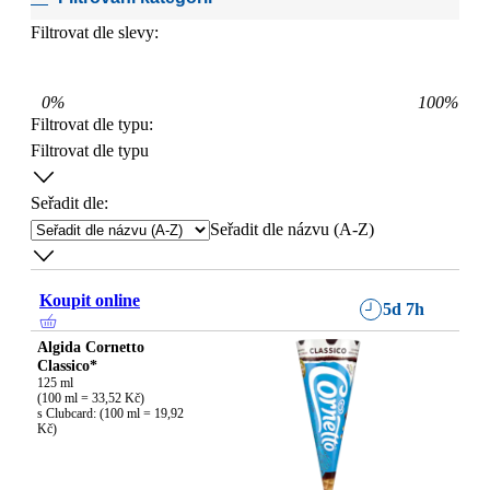
Filtrovat dle slevy:
0
%
100
%
Filtrovat dle typu
:
Filtrovat dle typu
Seřadit dle:
Seřadit dle názvu (A-Z)
Koupit online
5d 7h
Algida Cornetto
Classico*
125 ml

(100 ml = 33,52 Kč)

s Clubcard: (100 ml = 19,92 
Kč)