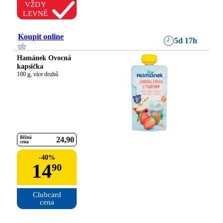
VŽDY
LEVNĚ
Koupit online
5d 17h
Hamánek Ovocná
kapsička
100 g, více druhů
Běžná
24
90
cena
-
40
%
14
90
Clubcard

cena