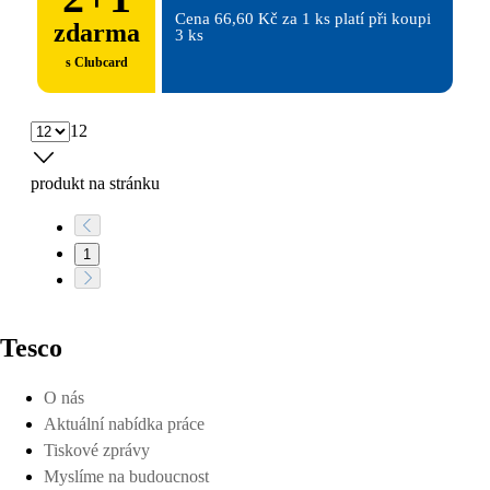
Cena 66,60 Kč za 1 ks platí při koupi 
zdarma
3 ks
s Clubcard
12
produkt na stránku
1
Tesco
O nás
Aktuální nabídka práce
Tiskové zprávy
Myslíme na budoucnost