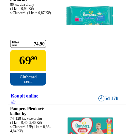
80 ks, dva druhy

(1 ks = 0,94 Kč)

s Clubcard: (1 ks = 0,87 Kč)
Běžná
74
90
cena
69
90
Clubcard

cena
Koupit online
5d 17h
Pampers Plenkové
kalhotky
74–128 ks, více druhů

(1 ks = 9,45–5,46 Kč)

s Clubcard: UP(1 ks = 8,36–
4,84 Kč)