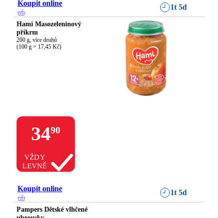
Koupit online
1t 5d
Hami Masozeleninový
příkrm
200 g, více druhů

(100 g = 17,45 Kč)
34
90
VŽDY
LEVNĚ
Koupit online
1t 5d
Pampers Dětské vlhčené
ubrousky