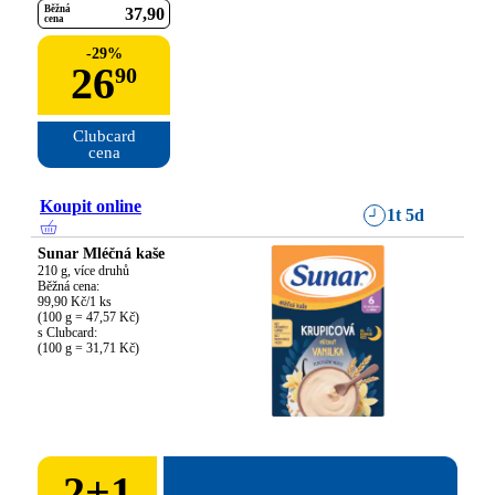
Běžná
37
90
cena
-
29
%
26
90
Clubcard

cena
Koupit online
1t 5d
Sunar Mléčná kaše
210 g, více druhů

Běžná cena:

99,90 Kč/1 ks

(100 g = 47,57 Kč)

s Clubcard:

(100 g = 31,71 Kč)
2
+
1