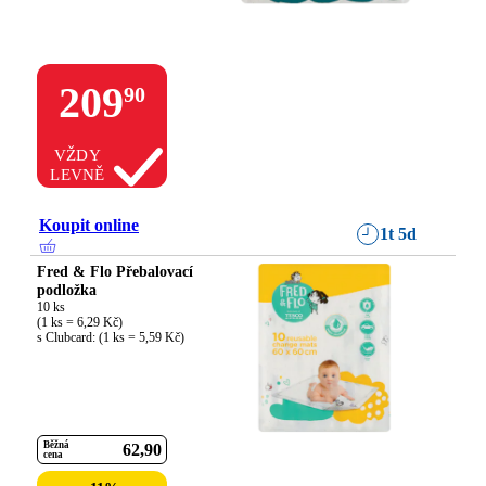
209
90
VŽDY
LEVNĚ
Koupit online
1t 5d
Fred & Flo Přebalovací
podložka
10 ks

(1 ks = 6,29 Kč)

s Clubcard: (1 ks = 5,59 Kč)
Běžná
62
90
cena