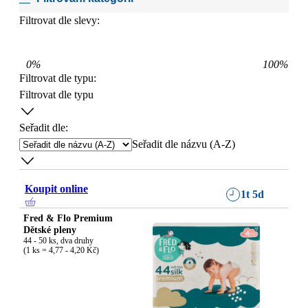
Filtrovat dle slevy:
0
%
100
%
Filtrovat dle typu
:
Filtrovat dle typu
Seřadit dle:
Seřadit dle názvu (A-Z)
Koupit online
1t 5d
Fred & Flo Premium
Dětské pleny
44 - 50 ks, dva druhy

(1 ks = 4,77 - 4,20 Kč)