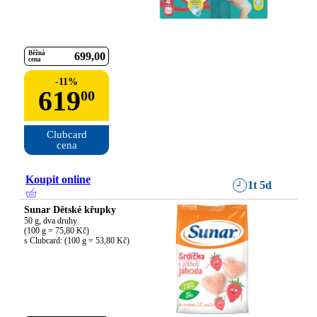
Běžná
699
00
cena
-
11
%
619
00
Clubcard

cena
Koupit online
1t 5d
Sunar Dětské křupky
50 g, dva druhy

(100 g = 75,80 Kč)

s Clubcard: (100 g = 53,80 Kč)