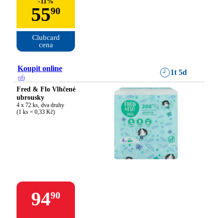
-
11
%
55
90
Clubcard

cena
Koupit online
1t 5d
Fred & Flo Vlhčené
ubrousky
4 x 72 ks, dva druhy

(1 ks = 0,33 Kč)
94
90