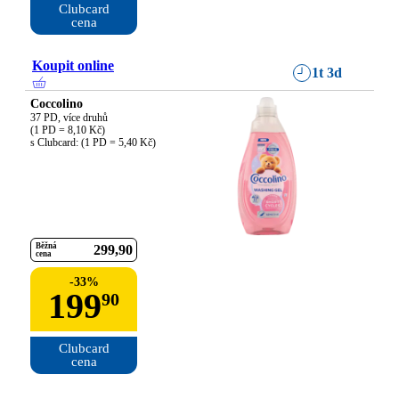
Clubcard

cena
Koupit online
1t 3d
Coccolino
37 PD, více druhů

(1 PD = 8,10 Kč)

s Clubcard: (1 PD = 5,40 Kč)
Běžná
299
90
cena
-
33
%
199
90
Clubcard

cena