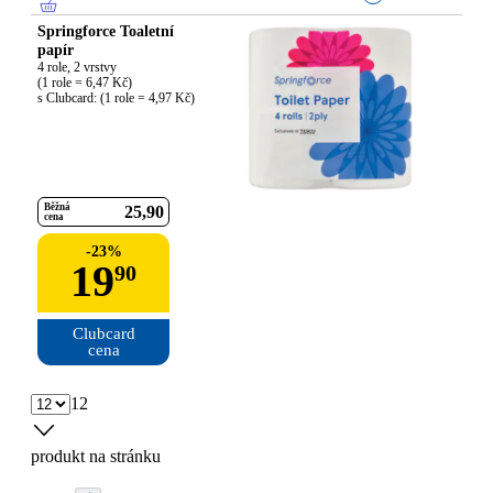
Springforce Toaletní
papír
4 role, 2 vrstvy

(1 role = 6,47 Kč)

s Clubcard: (1 role = 4,97 Kč)
Běžná
25
90
cena
-
23
%
19
90
Clubcard

cena
12
produkt na stránku