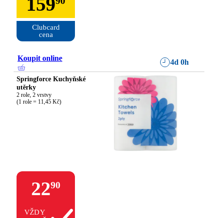
159
90
Clubcard

cena
Koupit online
4d 0h
Springforce Kuchyňské
utěrky
2 role, 2 vrstvy

(1 role = 11,45 Kč)
22
90
VŽDY