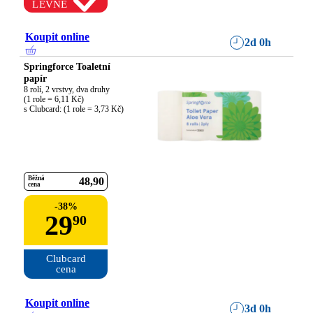
LEVNĚ
Koupit online
2d 0h
Springforce Toaletní
papír
8 rolí, 2 vrstvy, dva druhy

(1 role = 6,11 Kč)

s Clubcard: (1 role = 3,73 Kč)
Běžná
48
90
cena
-
38
%
29
90
Clubcard

cena
Koupit online
3d 0h