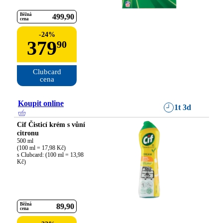
Běžná
499
90
cena
-
24
%
379
90
Clubcard

cena
Koupit online
1t 3d
Cif Čisticí krém s vůní
citronu
500 ml

(100 ml = 17,98 Kč)

s Clubcard: (100 ml = 13,98 
Kč)
Běžná
89
90
cena