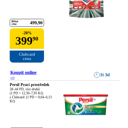
Běžná
499
90
cena
-
20
%
399
90
Clubcard

cena
Koupit online
1t 3d
Persil Prací prostředek
28–44 PD, více druhů

(1 PD = 12,50–7,95 Kč)

s Clubcard: (1 PD = 9,64–6,13 
Kč)