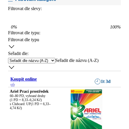
Filtrovat dle slevy:
0
%
100
%
Filtrovat dle typu
:
Filtrovat dle typu
Seřadit dle:
Seřadit dle názvu (A-Z)
Koupit online
1t 3d
Ariel Prací prostředek
60–80 PD, vybrané druhy

(1 PD = 8,33–6,24 Kč)

s Clubcard: UP(1 PD = 6,33–
4,74 Kč)