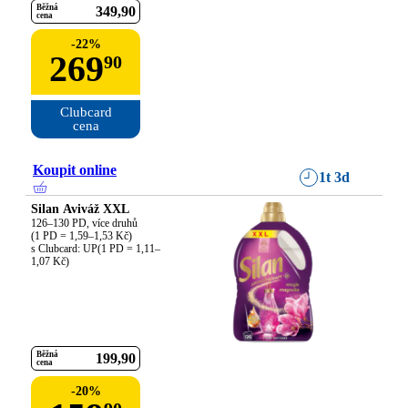
Běžná
349
90
cena
-
22
%
269
90
Clubcard

cena
Koupit online
1t 3d
Silan Aviváž XXL
126–130 PD, více druhů

(1 PD = 1,59–1,53 Kč)

s Clubcard: UP(1 PD = 1,11–
1,07 Kč)
Běžná
199
90
cena
-
20
%