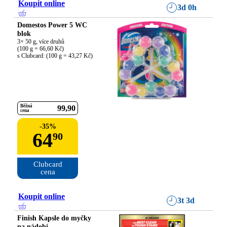
Koupit online
3d 0h
Domestos Power 5 WC
blok
3× 50 g, více druhů

(100 g = 66,60 Kč)

s Clubcard: (100 g = 43,27 Kč)
Běžná
99
90
cena
-
35
%
64
90
Clubcard

cena
Koupit online
3t 3d
Finish Kapsle do myčky
na nádobí