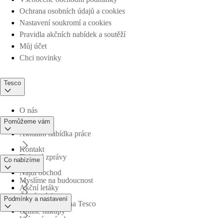
Ochrana osobních údajů a cookies
Nastavení soukromí a cookies
Pravidla akčních nabídek a soutěží
Můj účet
Chci novinky
Tesco
O nás
Pomůžeme vám
Aktuální nabídka práce
Kontakt
Tiskové zprávy
Co nabízíme
Najdi obchod
Myslíme na budoucnost
Akční letáky
Časté otázky
Podmínky a nastavení
Obchodní skupina Tesco
Online nákupy