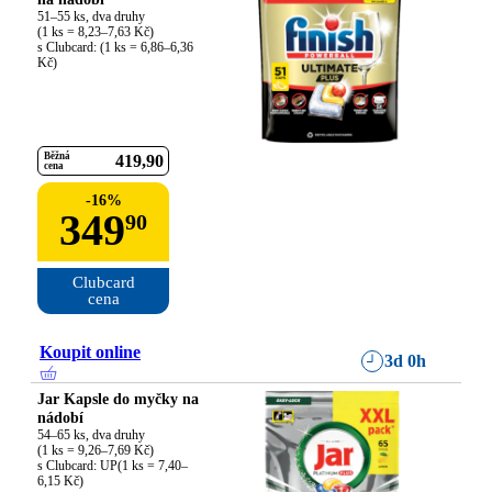
51–55 ks, dva druhy

(1 ks = 8,23–7,63 Kč)

s Clubcard: (1 ks = 6,86–6,36 
Kč)
Běžná
419
90
cena
-
16
%
349
90
Clubcard

cena
Koupit online
3d 0h
Jar Kapsle do myčky na
nádobí
54–65 ks, dva druhy

(1 ks = 9,26–7,69 Kč)

s Clubcard: UP(1 ks = 7,40–
6,15 Kč)