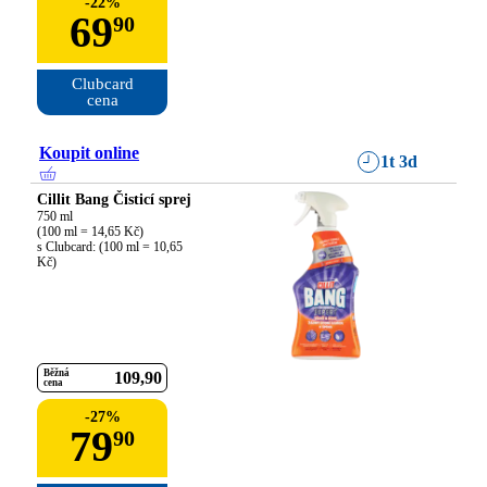
-
22
%
69
90
Clubcard

cena
Koupit online
1t 3d
Cillit Bang Čisticí sprej
750 ml

(100 ml = 14,65 Kč)

s Clubcard: (100 ml = 10,65 
Kč)
Běžná
109
90
cena
-
27
%
79
90