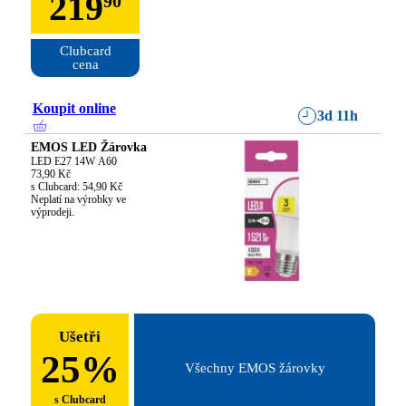
219
90
Clubcard

cena
Koupit online
3d 11h
EMOS LED Žárovka
LED E27 14W A60

73,90 Kč

s Clubcard: 54,90 Kč

Neplatí na výrobky ve 
výprodeji.
Ušetři
25
%
Všechny EMOS žárovky
s Clubcard