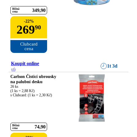
Běžná
349
90
cena
-
22
%
269
90
Clubcard

cena
Koupit online
1t 3d
Carlson Čisticí ubrousky
na palubní desku
26 ks

(1 ks = 2,88 Kč)

s Clubcard: (1 ks = 2,30 Kč)
Běžná
74
90
cena