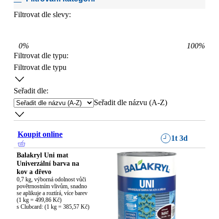
Filtrovat dle slevy:
0
%
100
%
Filtrovat dle typu
:
Filtrovat dle typu
Seřadit dle:
Seřadit dle názvu (A-Z)
Koupit online
1t 3d
Balakryl Uni mat
Univerzální barva na
kov a dřevo
0,7 kg, výborná odolnost vůči 
povětrnostním vlivům, snadno 
se aplikuje a roztírá, více barev

(1 kg = 499,86 Kč)

s Clubcard: (1 kg = 385,57 Kč)