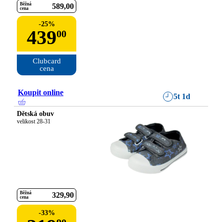
Běžná
589
00
cena
-
25
%
439
00
Clubcard

cena
Koupit online
5t 1d
Dětská obuv
velikost 28-31
Běžná
329
90
cena
-
33
%