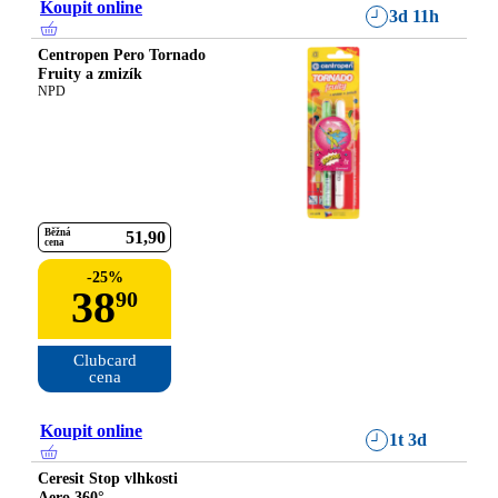
Koupit online
3d 11h
Centropen Pero Tornado
Fruity a zmizík
NPD
Běžná
51
90
cena
-
25
%
38
90
Clubcard

cena
Koupit online
1t 3d
Ceresit Stop vlhkosti
Aero 360°