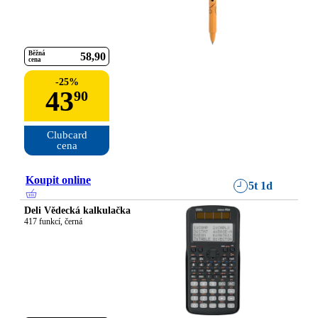
Běžná
58
90
cena
-
25
%
43
90
Clubcard

cena
Koupit online
5t 1d
Deli Vědecká kalkulačka
417 funkcí, černá