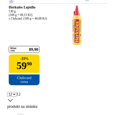
Herkules Lepidlo
130 g

(100 g = 69,15 Kč)

s Clubcard: (100 g = 46,08 Kč)
Běžná
89
90
cena
-
33
%
59
90
Clubcard

cena
12
produkt na stránku