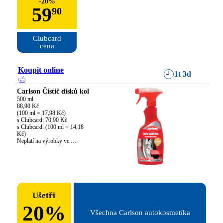
-
20
%
59
90
Clubcard

cena
Koupit online
1t 3d
Carlson Čistič disků kol
500 ml

88,90 Kč

(100 ml = 17,98 Kč)

s Clubcard: 70,90 Kč

s Clubcard: (100 ml = 14,18 
Kč)

Neplatí na výrobky ve 
výprodeji.
Ušetři
20
%
Všechna Carlson autokosmetika