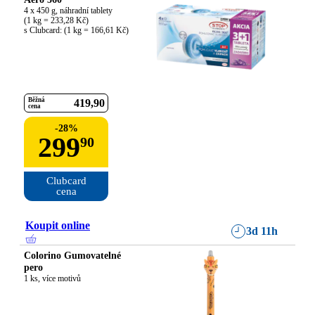
4 x 450 g, náhradní tablety

(1 kg = 233,28 Kč)

s Clubcard: (1 kg = 166,61 Kč)
Běžná
419
90
cena
-
28
%
299
90
Clubcard

cena
Koupit online
3d 11h
Colorino Gumovatelné
pero
1 ks, více motivů