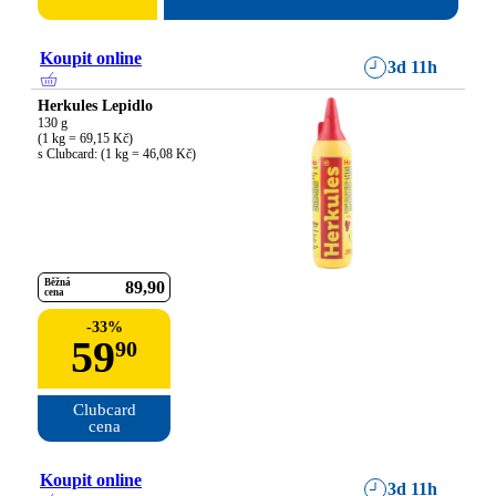
Koupit online
3d 11h
Herkules Lepidlo
130 g

(1 kg = 69,15 Kč)

s Clubcard: (1 kg = 46,08 Kč)
Běžná
89
90
cena
-
33
%
59
90
Clubcard

cena
Koupit online
3d 11h