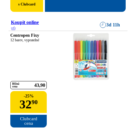
s Clubcard
Koupit online
3d 11h
Centropen Fixy
12 barev, vypratelné
Běžná
43
90
cena
-
25
%
32
90
Clubcard

cena