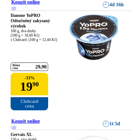
Koupit online
4d 16h
Danone YoPRO
Odtučněný zakysaný
výrobek
160 g, dva druhy

(100 g = 18,69 Kč)

s Clubcard: (100 g = 12,44 Kč)
Běžná
29
90
cena
-
33
%
19
90
Clubcard

cena
Koupit online
1t 5d
Gervais XL
150 g, více druhů
