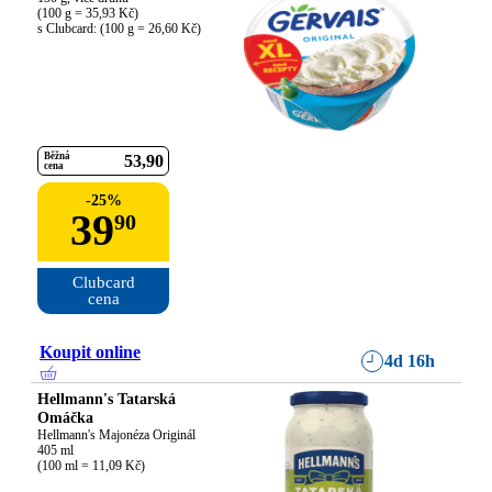
(100 g = 35,93 Kč)

s Clubcard: (100 g = 26,60 Kč)
Běžná
53
90
cena
-
25
%
39
90
Clubcard

cena
Koupit online
4d 16h
Hellmann's Tatarská
Omáčka
Hellmann's Majonéza Originál

405 ml

(100 ml = 11,09 Kč)