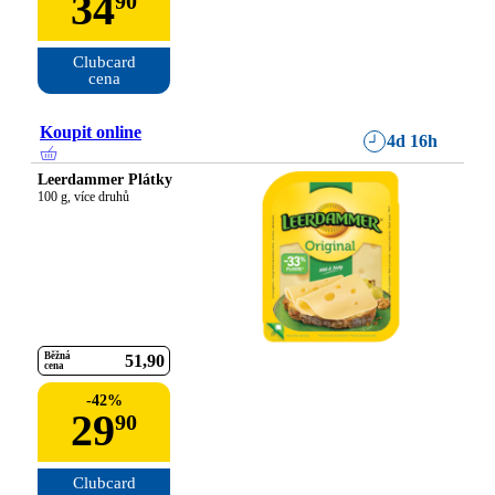
34
90
Clubcard

cena
Koupit online
4d 16h
Leerdammer Plátky
100 g, více druhů
Běžná
51
90
cena
-
42
%
29
90
Clubcard
