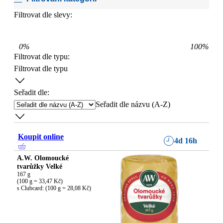
Filtrovat dle slevy:
0
%
100
%
Filtrovat dle typu
:
Filtrovat dle typu
Seřadit dle:
Seřadit dle názvu (A-Z)
Koupit online
4d 16h
A.W. Olomoucké
tvarůžky Velké
167 g

(100 g = 33,47 Kč)

s Clubcard: (100 g = 28,08 Kč)