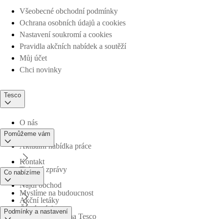
Všeobecné obchodní podmínky
Ochrana osobních údajů a cookies
Nastavení soukromí a cookies
Pravidla akčních nabídek a soutěží
Můj účet
Chci novinky
Tesco
O nás
Pomůžeme vám
Aktuální nabídka práce
Kontakt
Tiskové zprávy
Co nabízíme
Najdi obchod
Myslíme na budoucnost
Akční letáky
Časté otázky
Podmínky a nastavení
Obchodní skupina Tesco