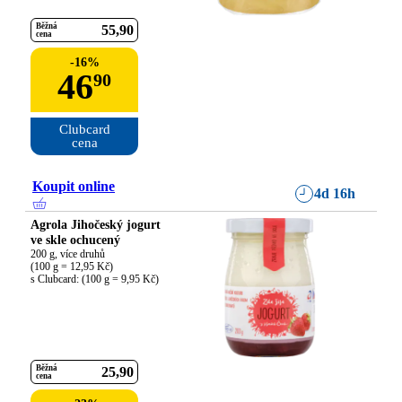
Běžná
55
90
cena
-
16
%
46
90
Clubcard

cena
Koupit online
4d 16h
Agrola Jihočeský jogurt
ve skle ochucený
200 g, více druhů

(100 g = 12,95 Kč)

s Clubcard: (100 g = 9,95 Kč)
Běžná
25
90
cena