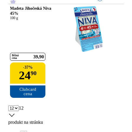
Madeta Jihočeská Niva
45%
100 g
Běžná
39
90
cena
-
37
%
24
90
Clubcard

cena
12
produkt na stránku