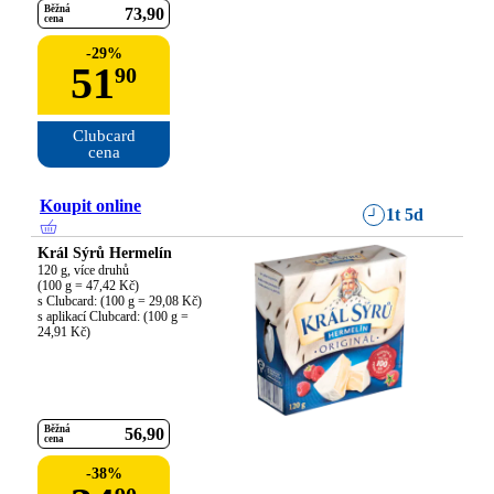
Běžná
73
90
cena
-
29
%
51
90
Clubcard

cena
Koupit online
1t 5d
Král Sýrů Hermelín
120 g, více druhů

(100 g = 47,42 Kč)

s Clubcard: (100 g = 29,08 Kč)

s aplikací Clubcard: (100 g = 
24,91 Kč)
Běžná
56
90
cena
-
38
%