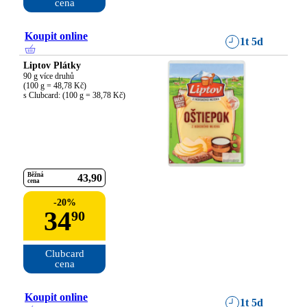
cena
Koupit online
1t 5d
Liptov Plátky
90 g více druhů

(100 g = 48,78 Kč)

s Clubcard: (100 g = 38,78 Kč)
Běžná
43
90
cena
-
20
%
34
90
Clubcard

cena
Koupit online
1t 5d