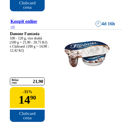
Clubcard

cena
Koupit online
4d 16h
Danone Fantasia
100 - 120 g, více druhů

(100 g = 21,90 - 20,75 Kč)

s Clubcard: (100 g = 14,90 - 
12,42 Kč)
Běžná
21
90
cena
-
31
%
14
90
Clubcard

cena