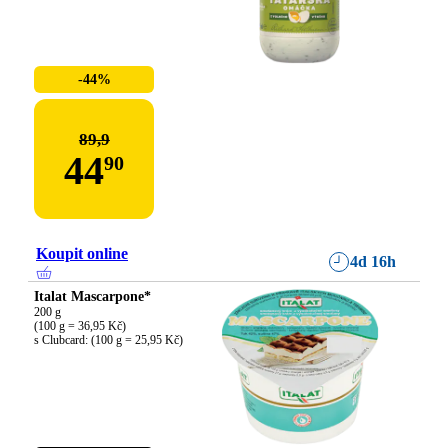
-44%
89,9
44
90
Koupit online
4d 16h
Italat Mascarpone*
200 g

(100 g = 36,95 Kč)

s Clubcard: (100 g = 25,95 Kč)