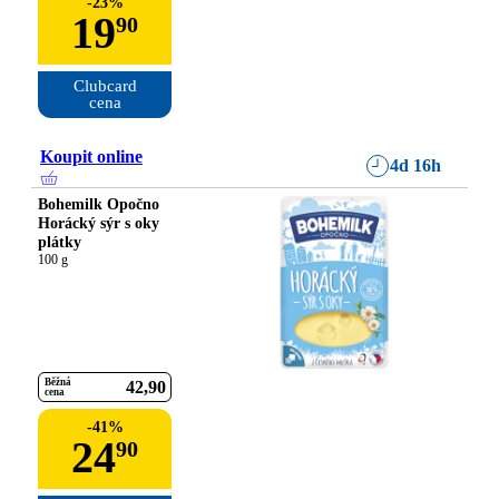
-
23
%
19
90
Clubcard

cena
Koupit online
4d 16h
Bohemilk Opočno
Horácký sýr s oky
plátky
100 g
Běžná
42
90
cena
-
41
%
24
90