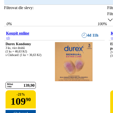
Filtrovat dle slevy:
Fil
Fil
0
%
100
%
Koupit online
K
4d 11h
Durex Kondomy
E
3 ks, více druhů

p
(1 ks = 46,63 Kč)

2×
s Clubcard: (1 ks = 36,63 Kč)
(1
Běžná
139
90
cena
-
21
%
109
90