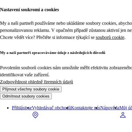
Nastavení soukromí a cookies
My a naši partneři používáme nebo ukládáme soubory cookies, abychom
personalizovanou reklamu. V opačném případě zůstanou aktivní jen n
Chcete vědět více? Přečtěte si informace týkající se
souborů cookie
.
My a naši partneři zpracováváme údaje z následujících důvodů
Povolením souborů cookies nám umožníte měřit efektivitu zobrazeného o
identifikovat vaše zařízení.
Zodpovědnost ohledně firemních údajů
Přijmout všechny soubory cookie
Odmítnout soubory cookies
Přihlásit se
Vyhledávač obchodů
Kontaktujte nás
Nápověda
Můj úč