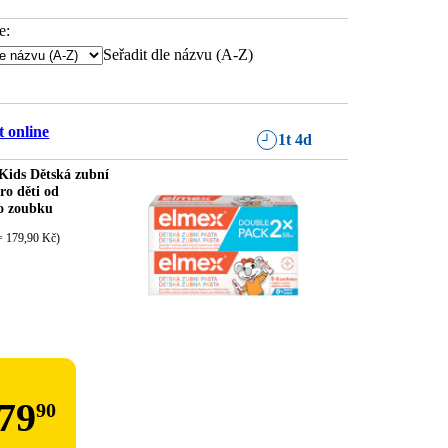
e:
Seřadit dle názvu (A-Z)
 online
1t 4d
Kids Dětská zubní
ro děti od
o zoubku
= 179,90 Kč)
79
90