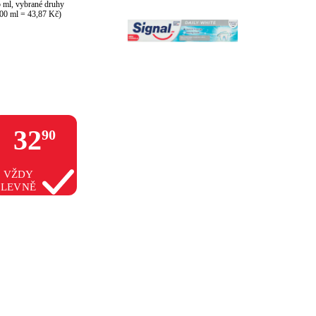
 ml, vybrané druhy

00 ml = 43,87 Kč)
32
90
VŽDY
LEVNĚ