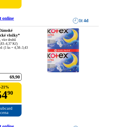
 online
1t 4d
Dámské
ické vložky*
 více druhů

,83–4,37 Kč)

d: (1 ks = 4,58–3,43 
69
90
-
21
%
54
90
ubcard

cena
 online