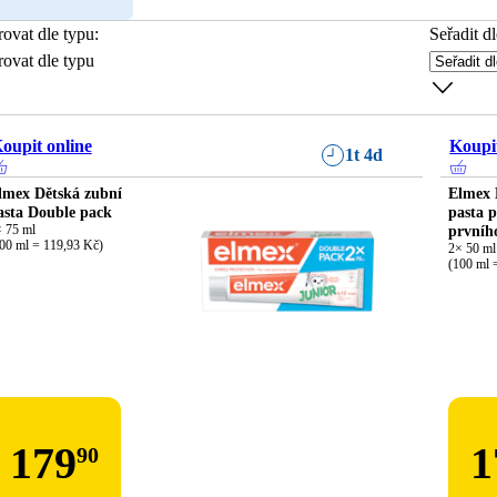
trovat dle typu
:
Seřadit dl
trovat dle typu
oupit online
Koupit
1t 4d
lmex Dětská zubní
Elmex 
asta Double pack
pasta p
 75 ml

prvníh
00 ml = 119,93 Kč)
2× 50 ml

(100 ml 
179
1
90