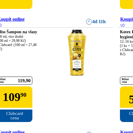
oupit online
Koupit
4d 11h
liss Šampon na vlasy
Kotex 
0 ml, více druhů

hygien
00 ml = 29,98 Kč)

12–16 ks,
Clubcard: (100 ml = 27,48 
(1 ks = 5
č)
s Clubcar
Kč)
ěžná
Běžná
119
90
ena
cena
109
90
Clubcard

Cl
cena
oupit online
Koupit