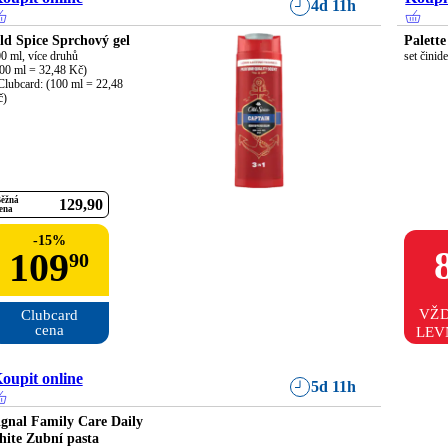
4d 11h
ld Spice Sprchový gel
Palette
0 ml, více druhů

set činide
00 ml = 32,48 Kč)

Clubcard: (100 ml = 22,48 
č)
ěžná
129
90
ena
-
15
%
109
90
VŽ
Clubcard

cena
LEV
oupit online
5d 11h
ignal Family Care Daily
hite Zubní pasta