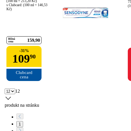
(100 ml = 213,20 Kč)

75
s Clubcard: (100 ml = 146,53 
(1
Kč)
Běžná
159
90
cena
-
31
%
109
90
Clubcard

cena
12
produkt na stránku
1