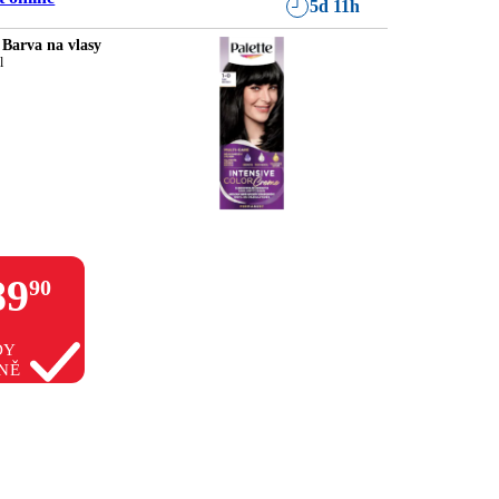
5d 11h
 Barva na vlasy
l
89
90
DY
NĚ