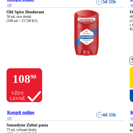
5d 11h
Old Spice Deodorant
O
50 ml, více druhů

40
(100 ml = 217,80 Kč)
(1
s 
K
B
c
108
90
VŽDY
LEVNĚ
Koupit online
K
4d 11h
Sensodyne Zubní pasta
S
75 ml, vybrané druhy

w