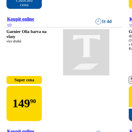
Clubcard

cena
Koupit online
K
1t 4d
Garnier Olia barva na
G
vlasy
40
(1
více druhů
s 
K
B
Super cena
c
149
90
Koupit online
K