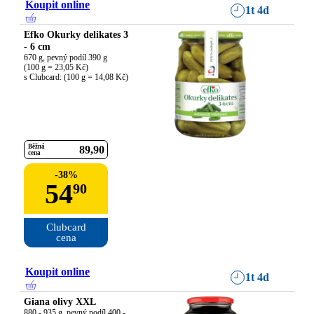
Koupit online
1t 4d
Efko Okurky delikates 3
- 6 cm
670 g, pevný podíl 390 g

(100 g = 23,05 Kč)

s Clubcard: (100 g = 14,08 Kč)
Běžná
89
90
cena
-
38
%
54
90
Clubcard

cena
Koupit online
1t 4d
Giana olivy XXL
880 - 935 g, pevný podíl 400 - 