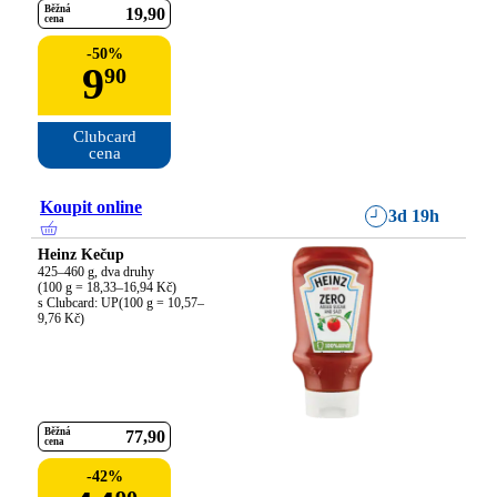
Běžná
19
90
cena
-
50
%
9
90
Clubcard

cena
Koupit online
3d 19h
Heinz Kečup
425–460 g, dva druhy

(100 g = 18,33–16,94 Kč)

s Clubcard: UP(100 g = 10,57–
9,76 Kč)
Běžná
77
90
cena
-
42
%