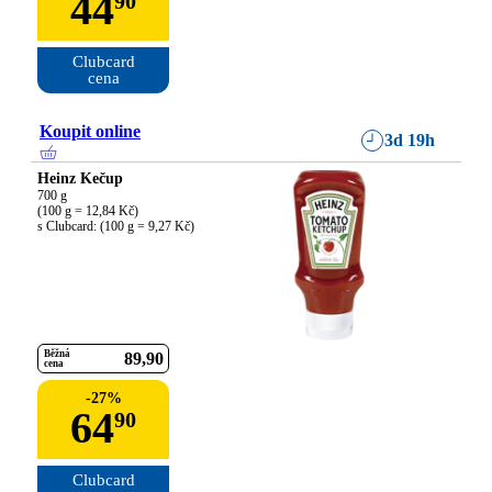
44
90
Clubcard

cena
Koupit online
3d 19h
Heinz Kečup
700 g

(100 g = 12,84 Kč)

s Clubcard: (100 g = 9,27 Kč)
Běžná
89
90
cena
-
27
%
64
90
Clubcard
