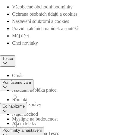
Všeobecné obchodní podmínky
Ochrana osobních údajů a cookies
Nastavení soukromí a cookies
Pravidla akčních nabídek a soutěží
Můj účet
Chci novinky
Tesco
O nás
Pomůžeme vám
Aktuální nabídka práce
Kontakt
Tiskové zprávy
Co nabízíme
Najdi obchod
Myslíme na budoucnost
Akční letáky
Časté otázky
Podmínky a nastavení
Obchodní skupina Tesco