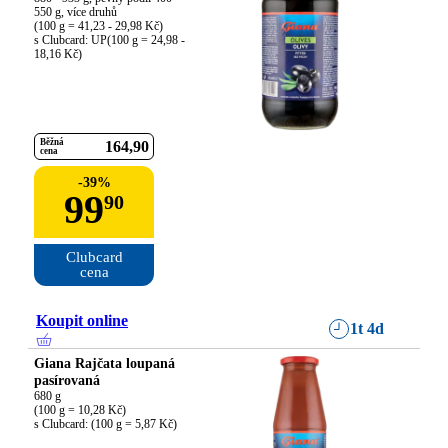
550 g, více druhů

(100 g = 41,23 - 29,98 Kč)

s Clubcard: UP(100 g = 24,98 - 
18,16 Kč)
Běžná
164
90
cena
-
39
%
99
90
Clubcard

cena
Koupit online
1t 4d
Giana Rajčata loupaná
pasírovaná
680 g

(100 g = 10,28 Kč)

s Clubcard: (100 g = 5,87 Kč)