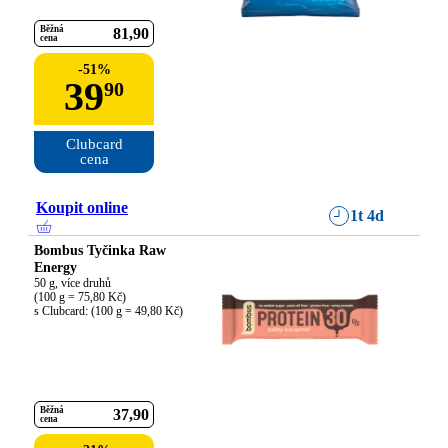
Běžná
81
90
cena
-
51
%
39
90
Clubcard

cena
Koupit online
1t 4d
Bombus Tyčinka Raw
Energy
50 g, více druhů

(100 g = 75,80 Kč)

s Clubcard: (100 g = 49,80 Kč)
Běžná
37
90
cena