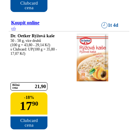
Clubcard

cena
Koupit online
1t 4d
Dr. Oetker Rýžová kaše
50 - 58 g, více druhů

(100 g = 43,80 - 29,14 Kč)

s Clubcard: UP(100 g = 35,80 - 
17,07 Kč)
Běžná
21
90
cena
-
18
%
17
90
Clubcard

cena