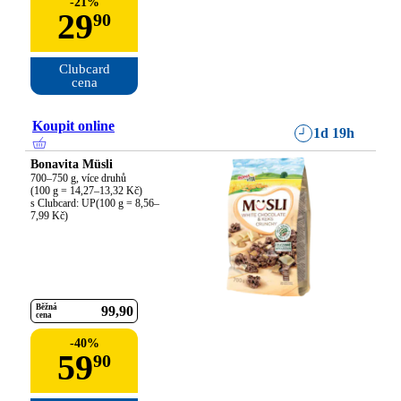
-
21
%
29
90
Clubcard

cena
Koupit online
1d 19h
Bonavita Müsli
700–750 g, více druhů

(100 g = 14,27–13,32 Kč)

s Clubcard: UP(100 g = 8,56–
7,99 Kč)
Běžná
99
90
cena
-
40
%
59
90