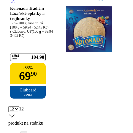
Kolonáda Tradiční
Lázeňské oplatky a
trojhránky
175 - 200 g, více druhů

(100 g = 59,94 - 52,45 Kč)

s Clubcard: UP(100 g = 39,94 - 
34,95 Kč)
Běžná
104
90
cena
-
33
%
69
90
Clubcard

cena
12
produkt na stránku