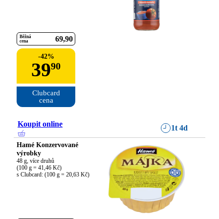
Běžná
69
90
cena
-
42
%
39
90
Clubcard

cena
Koupit online
1t 4d
Hamé Konzervované
výrobky
48 g, více druhů

(100 g = 41,46 Kč)

s Clubcard: (100 g = 20,63 Kč)