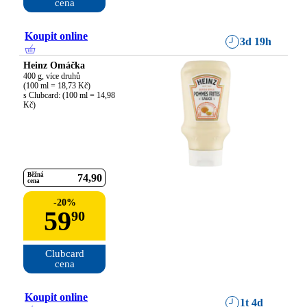
cena
Koupit online
3d 19h
Heinz Omáčka
400 g, více druhů

(100 ml = 18,73 Kč)

s Clubcard: (100 ml = 14,98 
Kč)
Běžná
74
90
cena
-
20
%
59
90
Clubcard

cena
Koupit online
1t 4d