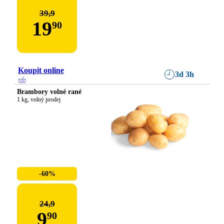
39,9
19
90
Koupit online
3d 3h
Brambory volné rané
1 kg, volný prodej
-60%
24,9
9
90