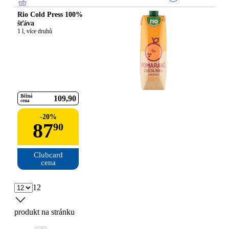
Rio Cold Press 100%
šťáva
1 l, více druhů
Běžná
109
90
cena
-
20
%
87
90
Clubcard

cena
12
produkt na stránku