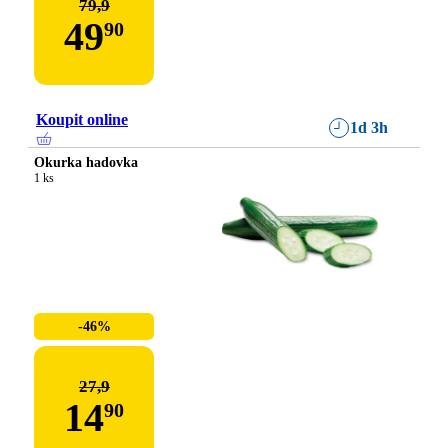
79,9
49
90
Koupit online
1d 3h
Okurka hadovka
1 ks
-46%
27,9
14
90