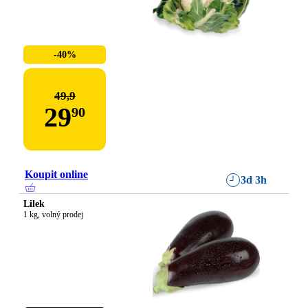
-40%
49,9
29
90
Koupit online
3d 3h
Lilek
1 kg, volný prodej