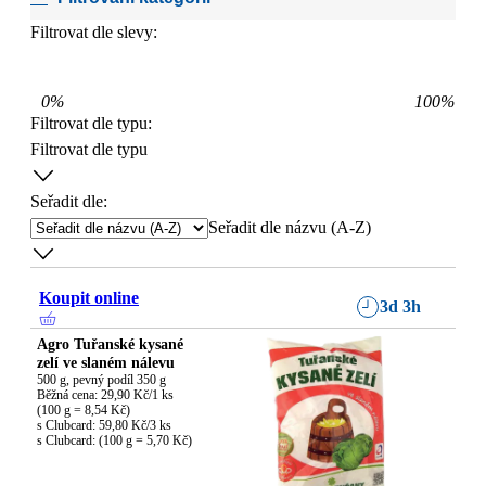
Filtrovat dle slevy:
0
%
100
%
Filtrovat dle typu
:
Filtrovat dle typu
Seřadit dle:
Seřadit dle názvu (A-Z)
Koupit online
3d 3h
Agro Tuřanské kysané
zelí ve slaném nálevu
500 g, pevný podíl 350 g

Běžná cena: 29,90 Kč/1 ks

(100 g = 8,54 Kč)

s Clubcard: 59,80 Kč/3 ks

s Clubcard: (100 g = 5,70 Kč)