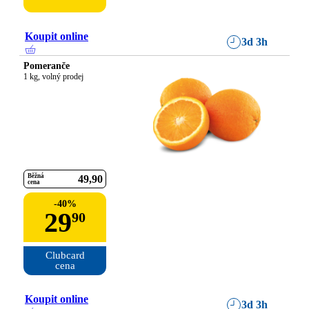
Koupit online
3d 3h
Pomeranče
1 kg, volný prodej
Běžná
49
90
cena
-
40
%
29
90
Clubcard

cena
Koupit online
3d 3h