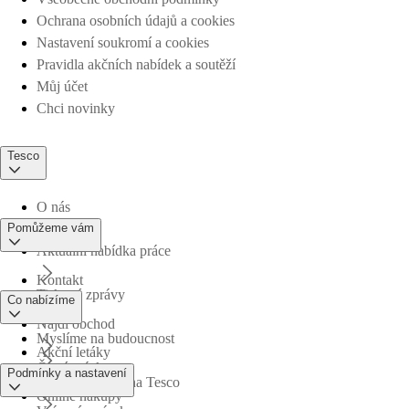
Ochrana osobních údajů a cookies
Nastavení soukromí a cookies
Pravidla akčních nabídek a soutěží
Můj účet
Chci novinky
Tesco
O nás
Pomůžeme vám
Aktuální nabídka práce
Kontakt
Tiskové zprávy
Co nabízíme
Najdi obchod
Myslíme na budoucnost
Akční letáky
Časté otázky
Podmínky a nastavení
Obchodní skupina Tesco
Online nákupy