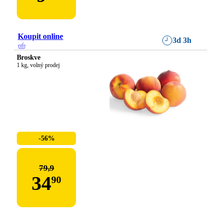
Koupit online
3d 3h
Broskve
1 kg, volný prodej
-56%
79,9
34
90