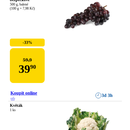
500 g, balené

(100 g = 7,98 Kč)
-33%
59,9
39
90
Koupit online
3d 3h
Květák
1 ks