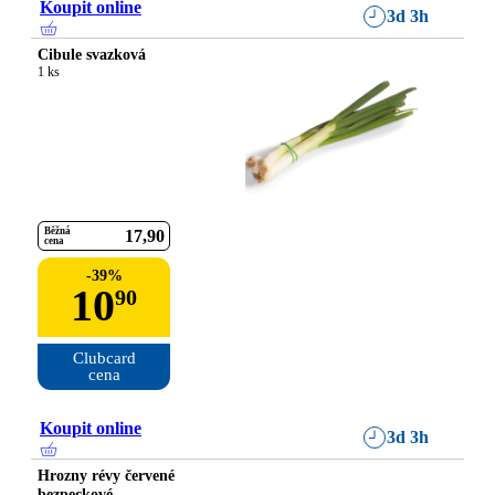
Koupit online
3d 3h
Cibule svazková
1 ks
Běžná
17
90
cena
-
39
%
10
90
Clubcard

cena
Koupit online
3d 3h
Hrozny révy červené
bezpeckové