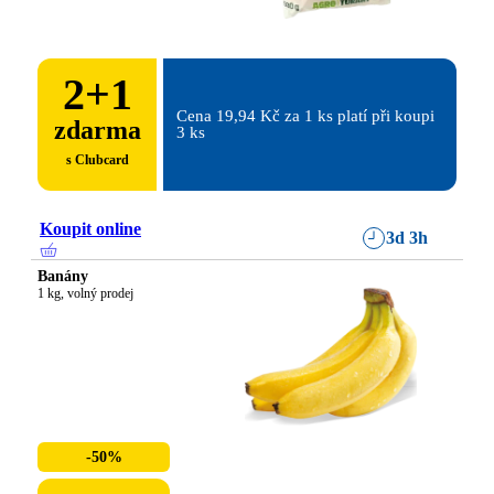
2
+
1
Cena 19,94 Kč za 1 ks platí při koupi 
zdarma
3 ks
s Clubcard
Koupit online
3d 3h
Banány
1 kg, volný prodej
-50%