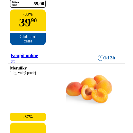
Běžná
59
90
cena
-
33
%
39
90
Clubcard

cena
Koupit online
1d 3h
Meruňky
1 kg, volný prodej
-37%