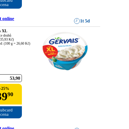
ubcard

cena
 online
1t 5d
s XL
ce druhů

35,93 Kč)

rd: (100 g = 26,60 Kč)
53
90
-
25
%
39
90
ubcard

cena
 online