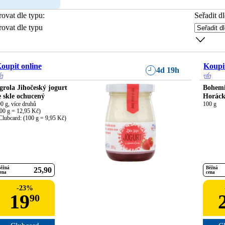
trovat dle typu
:
Seřadit dl
trovat dle typu
oupit online
Koupit
4d 19h
grola Jihočeský jogurt
Bohemi
e skle ochucený
Horáck
0 g, více druhů

100 g
00 g = 12,95 Kč)

Clubcard: (100 g = 9,95 Kč)
ěžná
Běžná
25
90
ena
cena
-
23
%
19
90