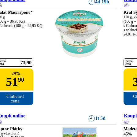
4d 19h
talat Mascarpone*
Král S
0 g

120 g, ví
00 g = 36,95 Kč)

(100 g = 
Clubcard: (100 g = 25,95 Kč)
s Clubcar
s aplikac
24,91 Kč
ěžná
Běžná
73
90
ena
cena
-
29
%
51
90
Clubcard

Cl
cena
oupit online
Koupit
1t 5d
iptov Plátky
Madeta
 g více druhů

45%