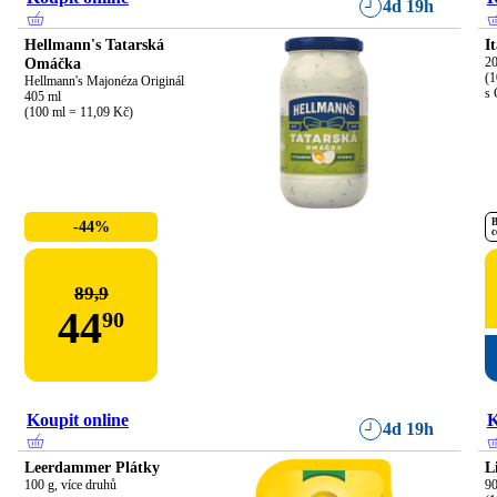
4d 19h
Hellmann's Tatarská
I
Omáčka
20
(1
Hellmann's Majonéza Originál

s 
405 ml

(100 ml = 11,09 Kč)
B
-44%
c
89,9
44
90
Koupit online
K
4d 19h
Leerdammer Plátky
L
100 g, více druhů
90