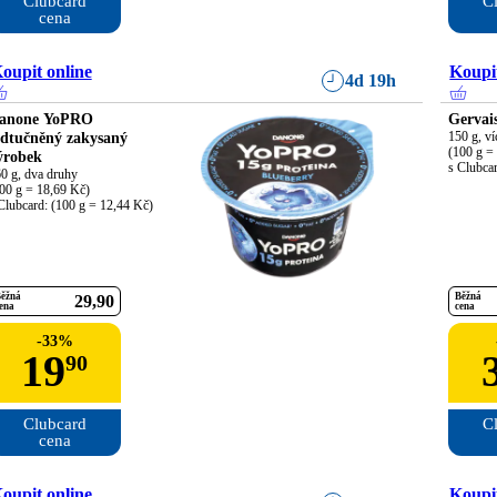
Clubcard

Cl
cena
oupit online
Koupit
4d 19h
anone YoPRO
Gervai
dtučněný zakysaný
150 g, ví
(100 g = 
ýrobek
s Clubca
0 g, dva druhy

00 g = 18,69 Kč)

Clubcard: (100 g = 12,44 Kč)
ěžná
Běžná
29
90
ena
cena
-
33
%
19
90
Clubcard

Cl
cena
oupit online
Koupit