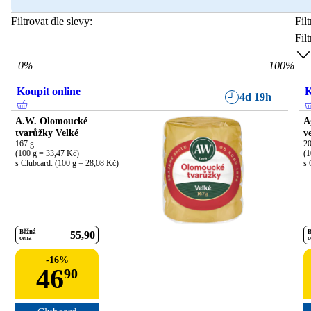
Filtrovat dle slevy:
Fil
Fil
0
%
100
%
Koupit online
K
4d 19h
A.W. Olomoucké
A
tvarůžky Velké
v
167 g

20
(100 g = 33,47 Kč)

(1
s Clubcard: (100 g = 28,08 Kč)
s 
Běžná
B
55
90
cena
c
-
16
%
46
90