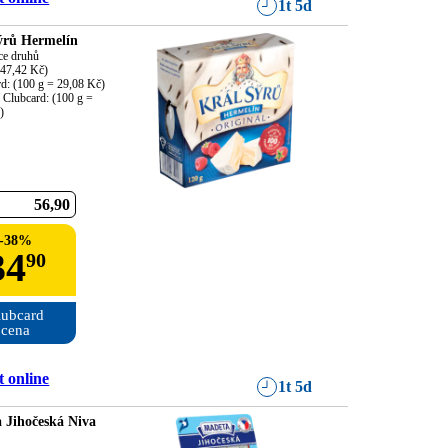
1t 5d
ýrů Hermelín
ce druhů

47,42 Kč)

d: (100 g = 29,08 Kč)

í Clubcard: (100 g = 
)
56
90
-
38
%
34
90
ubcard

cena
 online
1t 5d
 Jihočeská Niva