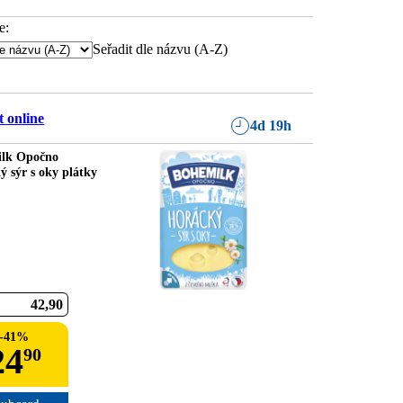
e:
Seřadit dle názvu (A-Z)
 online
4d 19h
lk Opočno
ý sýr s oky plátky
42
90
-
41
%
24
90