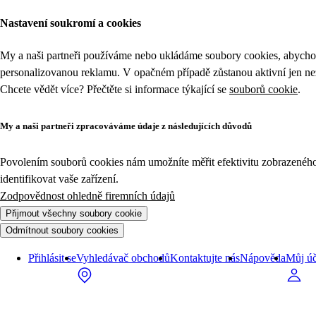
Nastavení soukromí a cookies
My a naši partneři používáme nebo ukládáme soubory cookies, abychom
personalizovanou reklamu. V opačném případě zůstanou aktivní jen n
Chcete vědět více? Přečtěte si informace týkající se
souborů cookie
.
My a naši partneři zpracováváme údaje z následujících důvodů
Povolením souborů cookies nám umožníte měřit efektivitu zobrazeného o
identifikovat vaše zařízení.
Zodpovědnost ohledně firemních údajů
Přijmout všechny soubory cookie
Odmítnout soubory cookies
Přihlásit se
Vyhledávač obchodů
Kontaktujte nás
Nápověda
Můj úč