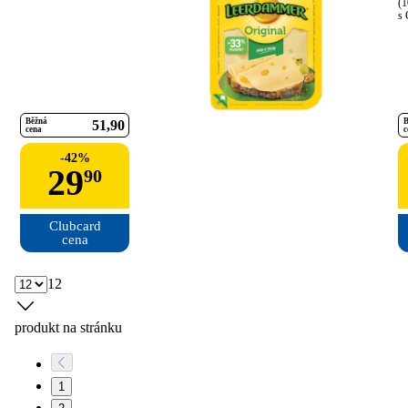
(1
s 
Běžná
B
51
90
cena
c
-
42
%
29
90
Clubcard

cena
12
produkt na stránku
1