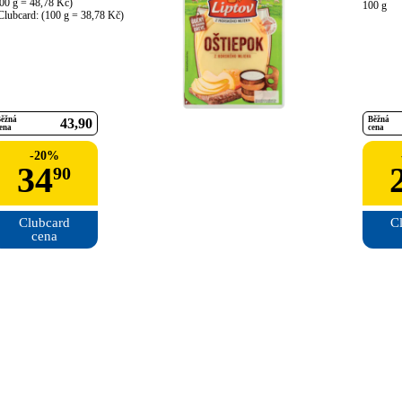
00 g = 48,78 Kč)

100 g
Clubcard: (100 g = 38,78 Kč)
ěžná
Běžná
43
90
ena
cena
-
20
%
34
90
Clubcard

Cl
cena