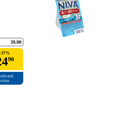
39
90
-
37
%
24
90
ubcard

cena