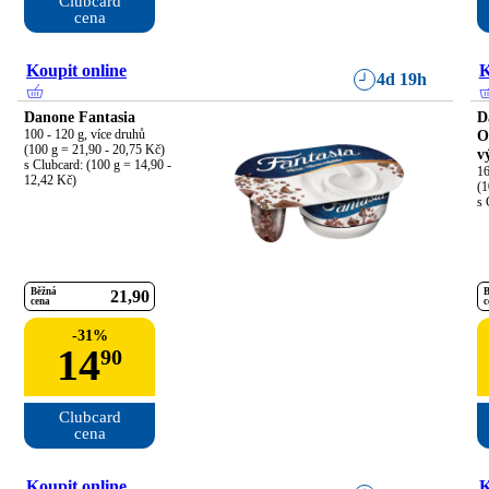
Clubcard

cena
Koupit online
K
4d 19h
Danone Fantasia
D
100 - 120 g, více druhů

O
(100 g = 21,90 - 20,75 Kč)

v
s Clubcard: (100 g = 14,90 - 
16
12,42 Kč)
(1
s 
Běžná
B
21
90
cena
c
-
31
%
14
90
Clubcard

cena
Koupit online
K