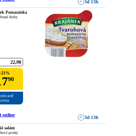
3d 13h
nek Pomazánka
ybrané druhy
22
90
-
21
%
17
90
ubcard

cena
 online
3d 13h
áš salám
ltový prodej