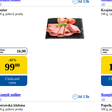
3d 13h
unior
Krajá
0 g, pultový prodej
100 g, v
ěžná
Běžná
16
90
ena
cena
-
41
%
99
00
Clubcard

Cl
cena
oupit online
Koupit
3d 13h
stravská klobása
Paprik
0 g, pultový prodej
100 g, pu