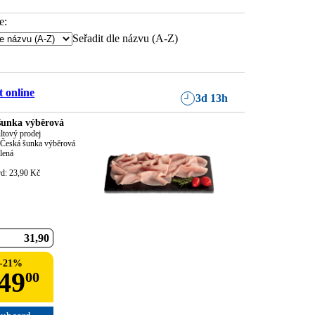
e:
Seřadit dle názvu (A-Z)
 online
3d 13h
šunka výběrová
ltový prodej

Česká šunka výběrová

lená

rd: 23,90 Kč
31
90
-
21
%
49
00