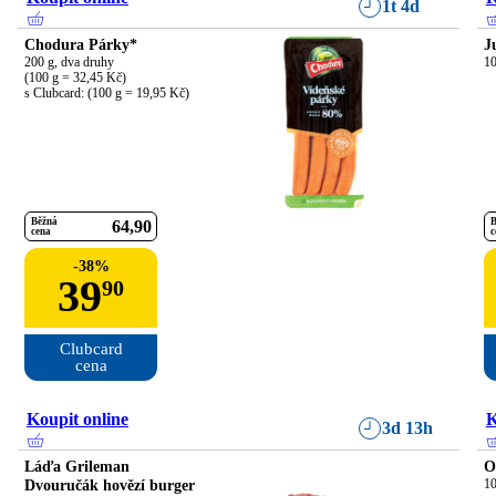
1t 4d
Chodura Párky*
J
200 g, dva druhy

10
(100 g = 32,45 Kč)

s Clubcard: (100 g = 19,95 Kč)
Běžná
B
64
90
cena
c
-
38
%
39
90
Clubcard

cena
Koupit online
K
3d 13h
Láďa Grileman
O
Dvouručák hovězí burger
10