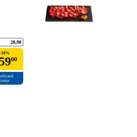
28
90
-
10
%
59
00
ubcard

cena