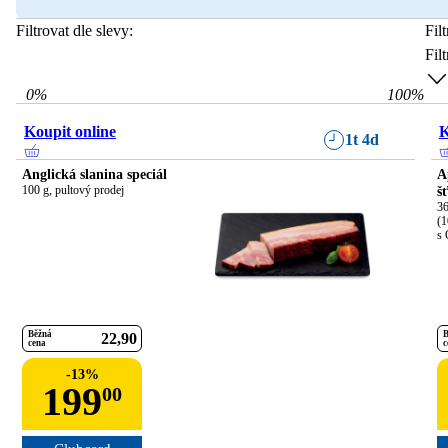
Filtrovat dle slevy:
Fil
Fil
0
%
100
%
Koupit online
K
1t 4d
Anglická slanina speciál
A
100 g, pultový prodej
š
36
(1
s 
Běžná
B
22
90
cena
c
-
13
%
199
00