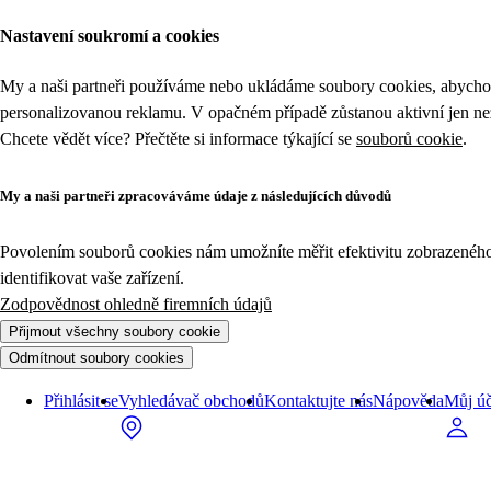
Nastavení soukromí a cookies
My a naši partneři používáme nebo ukládáme soubory cookies, abychom
personalizovanou reklamu. V opačném případě zůstanou aktivní jen n
Chcete vědět více? Přečtěte si informace týkající se
souborů cookie
.
My a naši partneři zpracováváme údaje z následujících důvodů
Povolením souborů cookies nám umožníte měřit efektivitu zobrazeného o
identifikovat vaše zařízení.
Zodpovědnost ohledně firemních údajů
Přijmout všechny soubory cookie
Odmítnout soubory cookies
Přihlásit se
Vyhledávač obchodů
Kontaktujte nás
Nápověda
Můj úč