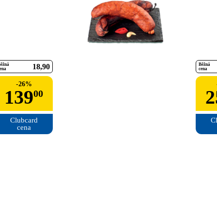
ěžná
Běžná
18
90
ena
cena
-
26
%
139
2
00
Clubcard

Cl
cena