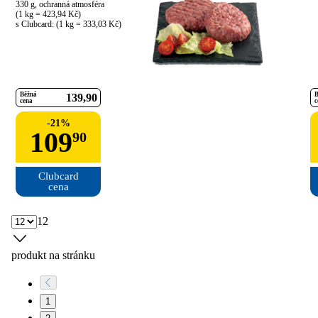
330 g, ochranná atmosféra

(1 kg = 423,94 Kč)

s Clubcard: (1 kg = 333,03 Kč)
Běžná
B
139
90
cena
c
-
21
%
109
90
Clubcard

cena
12
produkt na stránku
1