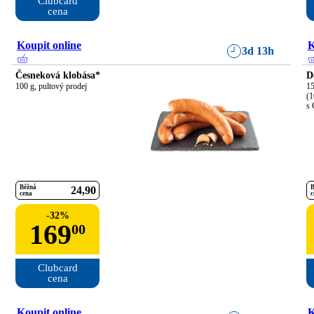
Clubcard

cena
Koupit online
K
3d 13h
Česneková klobása*
D
100 g, pultový prodej
15
(1
s 
Běžná
B
24
90
cena
c
-
32
%
169
00
Clubcard

cena
Koupit online
K