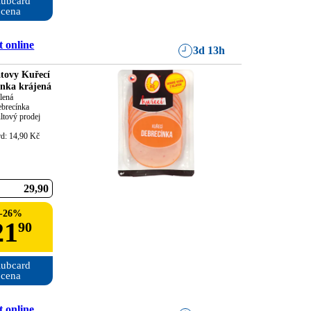
ubcard

cena
 online
3d 13h
tovy Kuřecí
ínka krájená
lená

brecínka

ltový prodej

rd: 14,90 Kč
29
90
-
26
%
21
90
ubcard

cena
 online