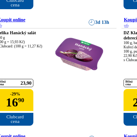
Clubcard

Cl
cena
oupit online
Koupit
3d 13h
elika Hanácký salát
DZ Kla
0 g

debrec
00 g = 15,93 Kč)

100 g, ba
Clubcard: (100 g = 11,27 Kč)
Kuřecí de
100 g, pu
22,90 Kč

s Clubca
ěžná
Běžná
23
90
ena
cena
-
29
%
16
90
Clubcard

Cl
cena
oupit online
Koupit