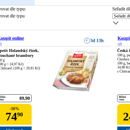
trovat dle typu
:
Seřadit dl
trovat dle typu
oupit online
Koupit
3d 13h
petit Holandský řízek,
Česká 
ťouchané brambory
100 g, pu
Chodura 
0 g

100 g, ba
00 g = 24,97 Kč)

34,90 Kč

Clubcard: (100 g = 20,81 Kč)
s Clubca
ěžná
Běžná
89
90
ena
cena
-
16
%
74
2
90