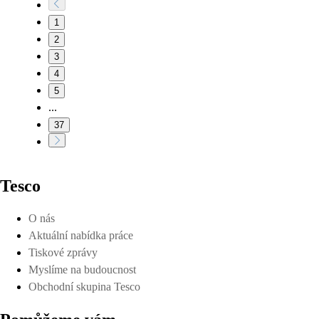
1
2
3
4
5
...
37
Tesco
O nás
Aktuální nabídka práce
Tiskové zprávy
Myslíme na budoucnost
Obchodní skupina Tesco