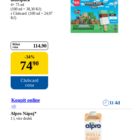
4× 75 ml

(100 ml = 38,30 Kč)

s Clubcard: (100 ml = 24,97 
Kč)
Běžná
114
90
cena
-
34
%
74
90
Clubcard

cena
Koupit online
1t 4d
Alpro Nápoj*
1 l, více druhů