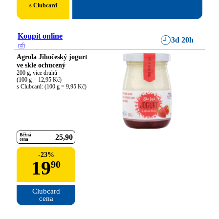
s Clubcard
Koupit online
3d 20h
Agrola Jihočeský jogurt
ve skle ochucený
200 g, více druhů

(100 g = 12,95 Kč)

s Clubcard: (100 g = 9,95 Kč)
Běžná
25
90
cena
-
23
%
19
90
Clubcard

cena