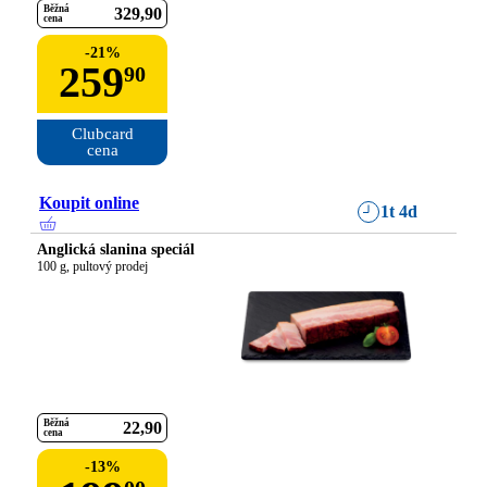
Běžná
329
90
cena
-
21
%
259
90
Clubcard

cena
Koupit online
1t 4d
Anglická slanina speciál
100 g, pultový prodej
Běžná
22
90
cena
-
13
%