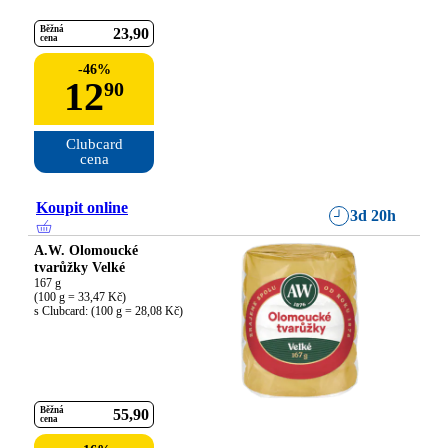
Běžná
23
90
cena
-
46
%
12
90
Clubcard

cena
Koupit online
3d 20h
A.W. Olomoucké
tvarůžky Velké
167 g

(100 g = 33,47 Kč)

s Clubcard: (100 g = 28,08 Kč)
Běžná
55
90
cena