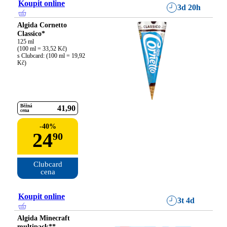
Koupit online
3d 20h
Algida Cornetto
Classico*
125 ml

(100 ml = 33,52 Kč)

s Clubcard: (100 ml = 19,92 
Kč)
Běžná
41
90
cena
-
40
%
24
90
Clubcard

cena
Koupit online
3t 4d
Algida Minecraft
multipack**