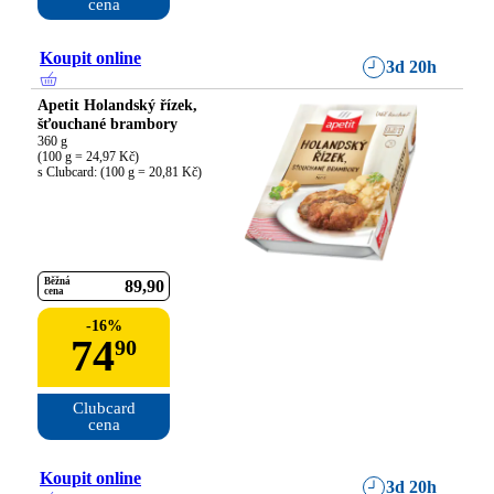
cena
Koupit online
3d 20h
Apetit Holandský řízek,
šťouchané brambory
360 g

(100 g = 24,97 Kč)

s Clubcard: (100 g = 20,81 Kč)
Běžná
89
90
cena
-
16
%
74
90
Clubcard

cena
Koupit online
3d 20h