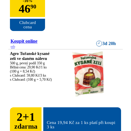
-
16
%
46
90
Clubcard

cena
Koupit online
3d 20h
Agro Tuřanské kysané
zelí ve slaném nálevu
500 g, pevný podíl 350 g

Běžná cena: 29,90 Kč/1 ks

(100 g = 8,54 Kč)

s Clubcard: 59,80 Kč/3 ks

s Clubcard: (100 g = 5,70 Kč)
2
+
1
Cena 19,94 Kč za 1 ks platí při koupi 
zdarma
3 ks