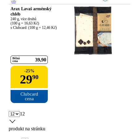
Arax Lavaš arménský
chléb
240 g, více druhů

(100 g = 16,63 Kč)

s Clubcard: (100 g = 12,46 Kč)
Běžná
39
90
cena
-
25
%
29
90
Clubcard

cena
12
produkt na stránku