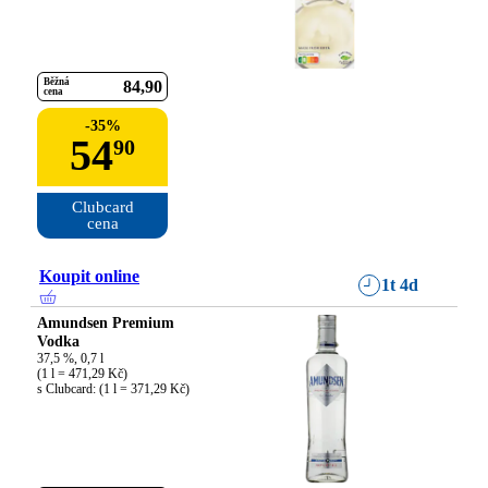
Běžná
84
90
cena
-
35
%
54
90
Clubcard

cena
Koupit online
1t 4d
Amundsen Premium
Vodka
37,5 %, 0,7 l

(1 l = 471,29 Kč)

s Clubcard: (1 l = 371,29 Kč)