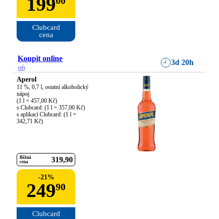
199
00
Clubcard

cena
Koupit online
3d 20h
Aperol
11 %, 0,7 l, ostatní alkoholický 
nápoj

(1 l = 457,00 Kč)

s Clubcard: (1 l = 357,00 Kč)

s aplikací Clubcard: (1 l = 
342,71 Kč)
Běžná
319
90
cena
-
21
%
249
90
Clubcard
