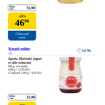
Běžná
55
90
cena
-
16
%
46
90
Clubcard

cena
Koupit online
5d 9h
Agrola Jihočeský jogurt
ve skle ochucený
200 g, více druhů

(100 g = 12,95 Kč)

s Clubcard: (100 g = 9,95 Kč)
Běžná
25
90
cena