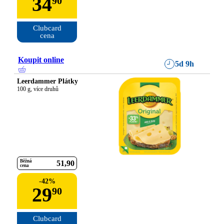
34
90
Clubcard

cena
Koupit online
5d 9h
Leerdammer Plátky
100 g, více druhů
Běžná
51
90
cena
-
42
%
29
90
Clubcard
