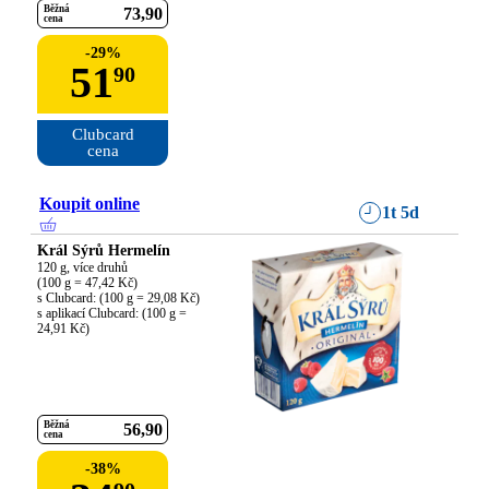
Běžná
73
90
cena
-
29
%
51
90
Clubcard

cena
Koupit online
1t 5d
Král Sýrů Hermelín
120 g, více druhů

(100 g = 47,42 Kč)

s Clubcard: (100 g = 29,08 Kč)

s aplikací Clubcard: (100 g = 
24,91 Kč)
Běžná
56
90
cena
-
38
%