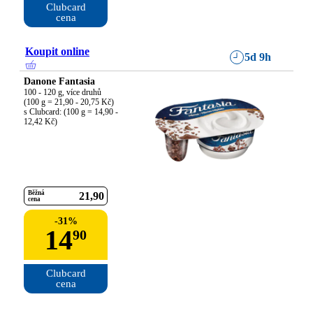
Clubcard

cena
Koupit online
5d 9h
Danone Fantasia
100 - 120 g, více druhů

(100 g = 21,90 - 20,75 Kč)

s Clubcard: (100 g = 14,90 - 
12,42 Kč)
Běžná
21
90
cena
-
31
%
14
90
Clubcard

cena