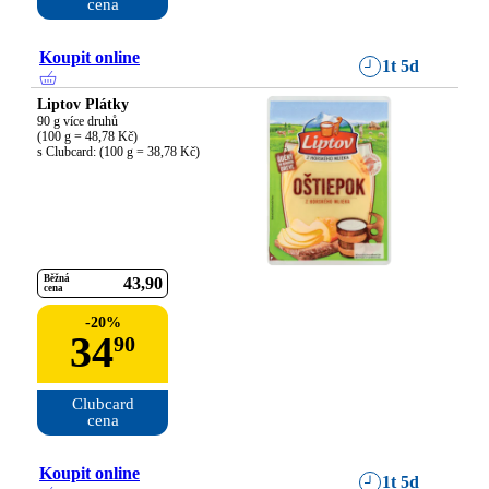
cena
Koupit online
1t 5d
Liptov Plátky
90 g více druhů

(100 g = 48,78 Kč)

s Clubcard: (100 g = 38,78 Kč)
Běžná
43
90
cena
-
20
%
34
90
Clubcard

cena
Koupit online
1t 5d