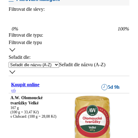
Filtrovat dle slevy:
0
%
100
%
Filtrovat dle typu
:
Filtrovat dle typu
Seřadit dle:
Seřadit dle názvu (A-Z)
Koupit online
5d 9h
A.W. Olomoucké
tvarůžky Velké
167 g

(100 g = 33,47 Kč)

s Clubcard: (100 g = 28,08 Kč)