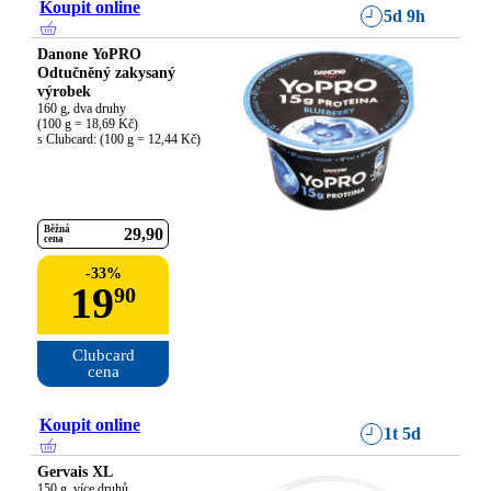
Koupit online
5d 9h
Danone YoPRO
Odtučněný zakysaný
výrobek
160 g, dva druhy

(100 g = 18,69 Kč)

s Clubcard: (100 g = 12,44 Kč)
Běžná
29
90
cena
-
33
%
19
90
Clubcard

cena
Koupit online
1t 5d
Gervais XL
150 g, více druhů
