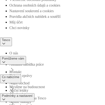
Ochrana osobních údajů a cookies
Nastavení soukromí a cookies
Pravidla akčních nabídek a soutěží
Můj účet
Chci novinky
Tesco
O nás
Pomůžeme vám
Aktuální nabídka práce
Kontakt
Tiskové zprávy
Co nabízíme
Najdi obchod
Myslíme na budoucnost
Akční letáky
Časté otázky
Podmínky a nastavení
Obchodní skupina Tesco
Online nákupy