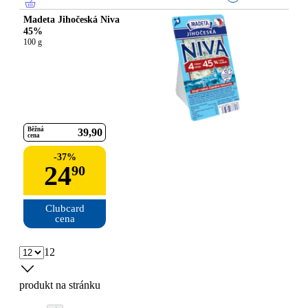
Madeta Jihočeská Niva
45%
100 g
Běžná
39
90
cena
-
37
%
24
90
Clubcard

cena
12
produkt na stránku