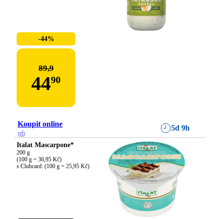
-44%
89,9
44
90
Koupit online
5d 9h
Italat Mascarpone*
200 g

(100 g = 36,95 Kč)

s Clubcard: (100 g = 25,95 Kč)