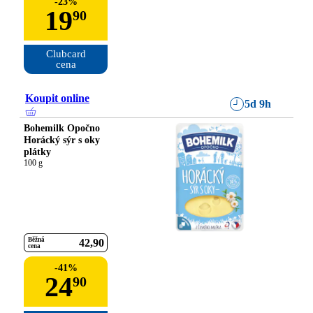
-
23
%
19
90
Clubcard

cena
Koupit online
5d 9h
Bohemilk Opočno
Horácký sýr s oky
plátky
100 g
Běžná
42
90
cena
-
41
%
24
90