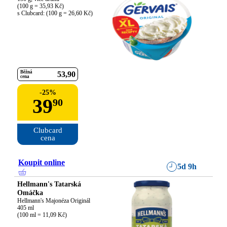
(100 g = 35,93 Kč)

s Clubcard: (100 g = 26,60 Kč)
Běžná
53
90
cena
-
25
%
39
90
Clubcard

cena
Koupit online
5d 9h
Hellmann's Tatarská
Omáčka
Hellmann's Majonéza Originál

405 ml

(100 ml = 11,09 Kč)