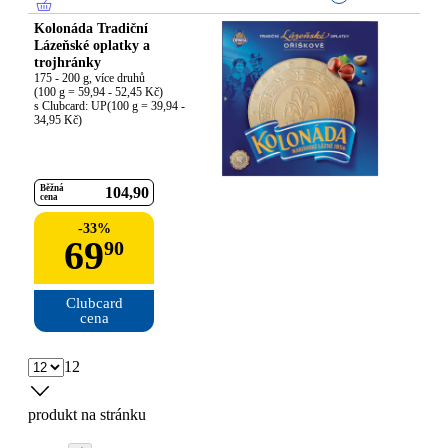
Kolonáda Tradiční
Lázeňské oplatky a
trojhránky
175 - 200 g, více druhů

(100 g = 59,94 - 52,45 Kč)

s Clubcard: UP(100 g = 39,94 - 
34,95 Kč)
Běžná
104
90
cena
-
33
%
69
90
Clubcard

cena
12
produkt na stránku