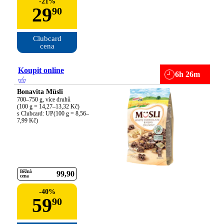
-
21
%
29
90
Clubcard

cena
Koupit online
6h 26m
Bonavita Müsli
700–750 g, více druhů

(100 g = 14,27–13,32 Kč)

s Clubcard: UP(100 g = 8,56–
7,99 Kč)
Běžná
99
90
cena
-
40
%
59
90