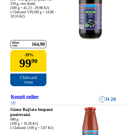
550 g, více druhů

(100 g = 41,23 - 29,98 Kč)

s Clubcard: UP(100 g = 24,98 - 
18,16 Kč)
Běžná
164
90
cena
-
39
%
99
90
Clubcard

cena
Koupit online
1t 2d
Giana Rajčata loupaná
pasírovaná
680 g

(100 g = 10,28 Kč)

s Clubcard: (100 g = 5,87 Kč)