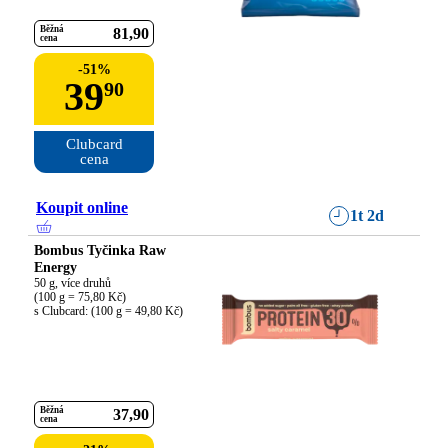
Běžná
81
90
cena
-
51
%
39
90
Clubcard

cena
Koupit online
1t 2d
Bombus Tyčinka Raw
Energy
50 g, více druhů

(100 g = 75,80 Kč)

s Clubcard: (100 g = 49,80 Kč)
Běžná
37
90
cena