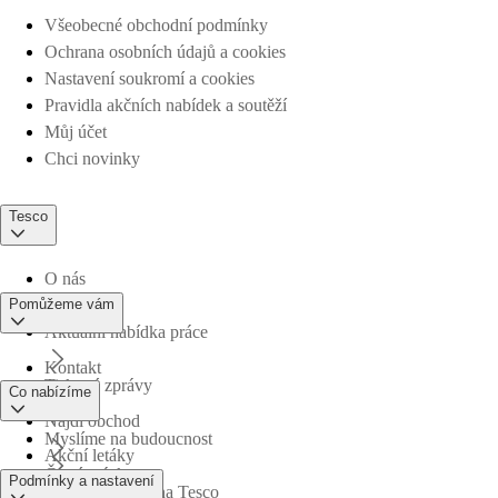
Všeobecné obchodní podmínky
Ochrana osobních údajů a cookies
Nastavení soukromí a cookies
Pravidla akčních nabídek a soutěží
Můj účet
Chci novinky
Tesco
O nás
Pomůžeme vám
Aktuální nabídka práce
Kontakt
Tiskové zprávy
Co nabízíme
Najdi obchod
Myslíme na budoucnost
Akční letáky
Časté otázky
Podmínky a nastavení
Obchodní skupina Tesco