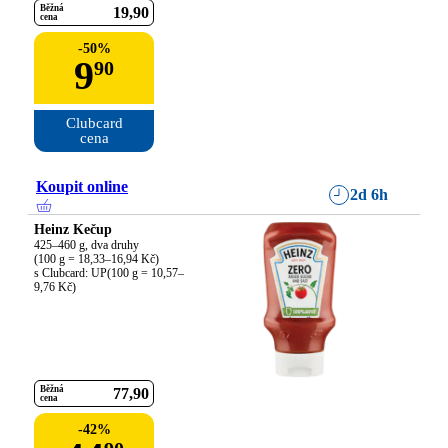
Běžná
19
90
cena
-
50
%
9
90
Clubcard

cena
Koupit online
2d 6h
Heinz Kečup
425–460 g, dva druhy

(100 g = 18,33–16,94 Kč)

s Clubcard: UP(100 g = 10,57–
9,76 Kč)
Běžná
77
90
cena
-
42
%