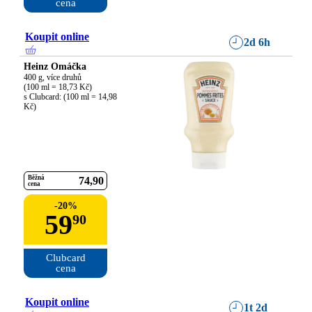
cena
Koupit online
2d 6h
Heinz Omáčka
400 g, více druhů

(100 ml = 18,73 Kč)

s Clubcard: (100 ml = 14,98 
Kč)
Běžná
74
90
cena
-
20
%
59
90
Clubcard

cena
Koupit online
1t 2d