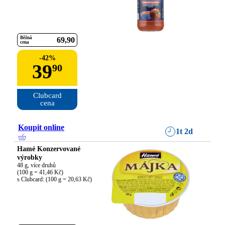
Běžná
69
90
cena
-
42
%
39
90
Clubcard

cena
Koupit online
1t 2d
Hamé Konzervované
výrobky
48 g, více druhů

(100 g = 41,46 Kč)

s Clubcard: (100 g = 20,63 Kč)