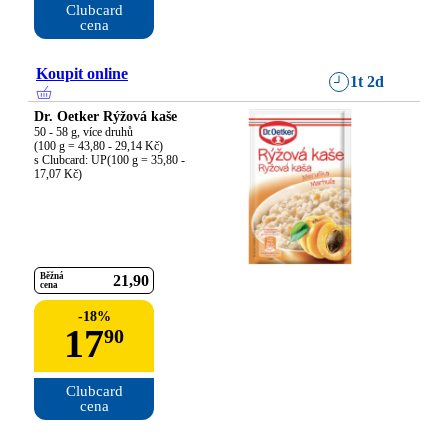
Clubcard

cena
Koupit online
1t 2d
Dr. Oetker Rýžová kaše
50 - 58 g, více druhů

(100 g = 43,80 - 29,14 Kč)

s Clubcard: UP(100 g = 35,80 - 
17,07 Kč)
Běžná
21
90
cena
-
18
%
17
90
Clubcard

cena