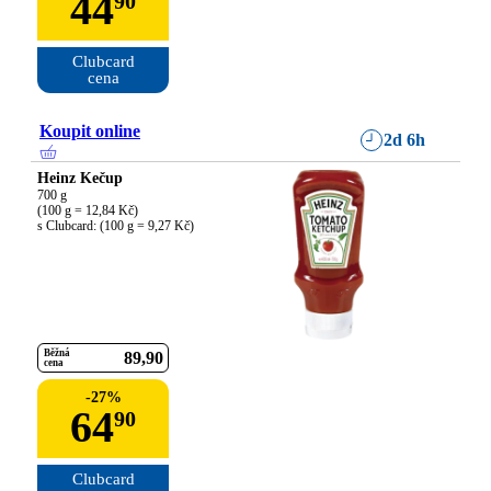
44
90
Clubcard

cena
Koupit online
2d 6h
Heinz Kečup
700 g

(100 g = 12,84 Kč)

s Clubcard: (100 g = 9,27 Kč)
Běžná
89
90
cena
-
27
%
64
90
Clubcard
