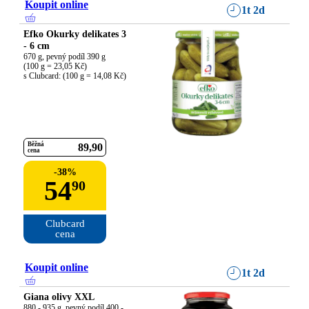
Koupit online
1t 2d
Efko Okurky delikates 3
- 6 cm
670 g, pevný podíl 390 g

(100 g = 23,05 Kč)

s Clubcard: (100 g = 14,08 Kč)
Běžná
89
90
cena
-
38
%
54
90
Clubcard

cena
Koupit online
1t 2d
Giana olivy XXL
880 - 935 g, pevný podíl 400 - 