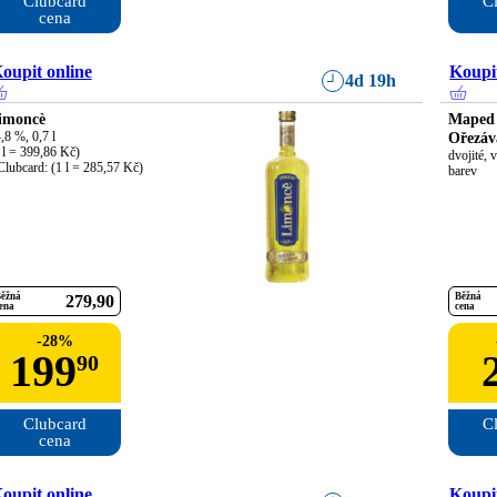
Clubcard

Cl
cena
oupit online
Koupit
4d 19h
imoncè
Maped
,8 %, 0,7 l

Ořezáv
 l = 399,86 Kč)

dvojité, 
Clubcard: (1 l = 285,57 Kč)
barev
ěžná
Běžná
279
90
ena
cena
-
28
%
199
90
Clubcard

Cl
cena
oupit online
Koupit