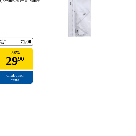
, pravítko 30 cm a úhloměr
ěžná
71
90
ena
-
58
%
29
90
Clubcard

cena