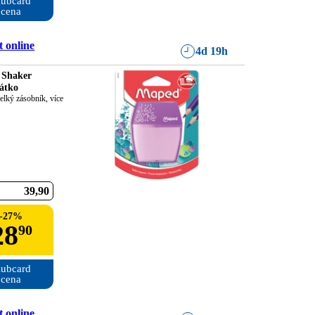
ubcard

cena
 online
4d 19h
 Shaker
átko
velký zásobník, více 
39
90
-
27
%
28
90
ubcard

cena
 online