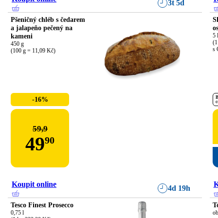
3t 5d
Pšeničný chléb s čedarem
S
a jalapeňo pečený na
o
kameni
5 l
(1
450 g

s 
(100 g = 11,09 Kč)
B
-16%
c
59,9
49
90
Koupit online
K
4d 19h
Tesco Finest Prosecco
T
0,75 l

ob