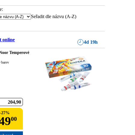
e:
Seřadit dle názvu (A-Z)
 online
4d 19h
Noor Temperové
0 barev
204
90
-
27
%
49
00