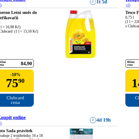
1t 5d
heron Letní směs do
Tesco F
střikovačů
0,75 l

(1 l = 22


s Clubcar
 l = 16,98 Kč)

Clubcard: (1 l = 15,18 Kč)
ěžná
Běžná
84
90
ena
cena
-
10
%
75
1
90
Clubcard

Cl
cena
oupit online
4d 19h
oto Sada pravítek
sahuje 2 trojúhelníky 16 a 18 