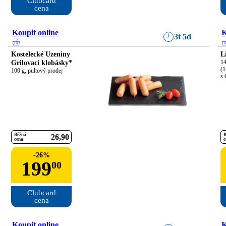
Clubcard

cena
Koupit online
K
3t 5d
Kostelecké Uzeniny
L
Grilovací klobásky*
14
(1
100 g, pultový prodej
s 
Běžná
B
26
90
cena
c
-
26
%
199
00
Clubcard

cena
Koupit online
K