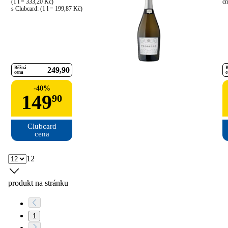
(1 l = 333,20 Kč)

cm
s Clubcard: (1 l = 199,87 Kč)
Běžná
B
249
90
cena
c
-
40
%
149
90
Clubcard

cena
12
produkt na stránku
1