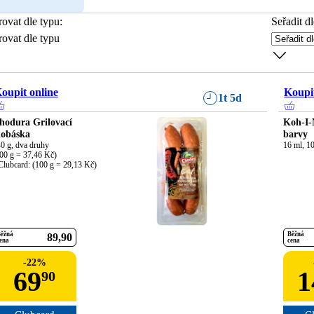
trovat dle typu
:
Seřadit dl
trovat dle typu
oupit online
Koupit
1t 5d
hodura Grilovací
Koh-I-
lobáska
barvy
0 g, dva druhy

16 ml, 1
00 g = 37,46 Kč)

Clubcard: (100 g = 29,13 Kč)
ěžná
Běžná
89
90
ena
cena
-
22
%
69
1
90