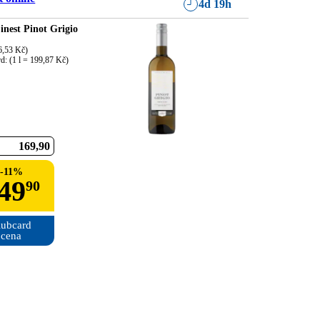
4d 19h
inest Pinot Grigio
6,53 Kč)

d: (1 l = 199,87 Kč)
169
90
-
11
%
49
90
ubcard

cena