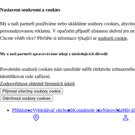
Nastavení soukromí a cookies
My a naši partneři používáme nebo ukládáme soubory cookies, abychom
personalizovanou reklamu. V opačném případě zůstanou aktivní jen n
Chcete vědět více? Přečtěte si informace týkající se
souborů cookie
.
My a naši partneři zpracováváme údaje z následujících důvodů
Povolením souborů cookies nám umožníte měřit efektivitu zobrazeného o
identifikovat vaše zařízení.
Zodpovědnost ohledně firemních údajů
Přijmout všechny soubory cookie
Odmítnout soubory cookies
Přihlásit se
Vyhledávač obchodů
Kontaktujte nás
Nápověda
Můj úč