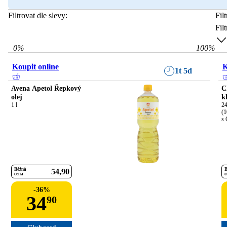
Filtrovat dle slevy:
Fil
Fil
0
%
100
%
Koupit online
K
1t 5d
Avena Apetol Řepkový
C
olej
k
1 l
24
(1
s 
Běžná
B
54
90
cena
c
-
36
%
34
90