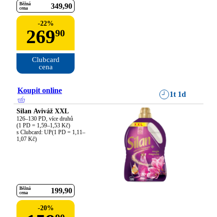
Běžná
349
90
cena
-
22
%
269
90
Clubcard

cena
Koupit online
1t 1d
Silan Aviváž XXL
126–130 PD, více druhů

(1 PD = 1,59–1,53 Kč)

s Clubcard: UP(1 PD = 1,11–
1,07 Kč)
Běžná
199
90
cena
-
20
%