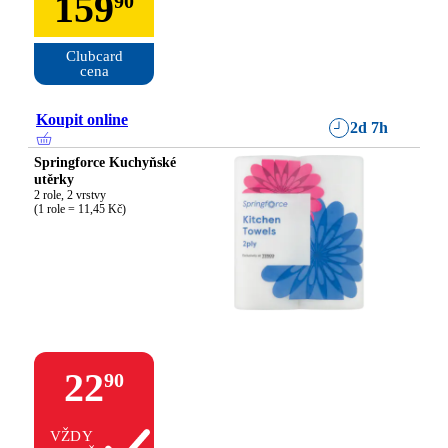
159
90
Clubcard

cena
Koupit online
2d 7h
Springforce Kuchyňské
utěrky
2 role, 2 vrstvy

(1 role = 11,45 Kč)
22
90
VŽDY