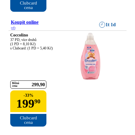
Clubcard

cena
Koupit online
1t 1d
Coccolino
37 PD, více druhů

(1 PD = 8,10 Kč)

s Clubcard: (1 PD = 5,40 Kč)
Běžná
299
90
cena
-
33
%
199
90
Clubcard

cena