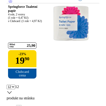
Springforce Toaletní
papír
4 role, 2 vrstvy

(1 role = 6,47 Kč)

s Clubcard: (1 role = 4,97 Kč)
Běžná
25
90
cena
-
23
%
19
90
Clubcard

cena
12
produkt na stránku