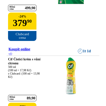
Běžná
499
90
cena
-
24
%
379
90
Clubcard

cena
Koupit online
1t 1d
Cif Čisticí krém s vůní
citronu
500 ml

(100 ml = 17,98 Kč)

s Clubcard: (100 ml = 13,98 
Kč)
Běžná
89
90
cena