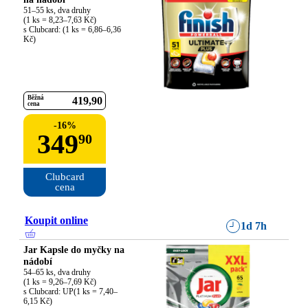
51–55 ks, dva druhy

(1 ks = 8,23–7,63 Kč)

s Clubcard: (1 ks = 6,86–6,36 
Kč)
Běžná
419
90
cena
-
16
%
349
90
Clubcard

cena
Koupit online
1d 7h
Jar Kapsle do myčky na
nádobí
54–65 ks, dva druhy

(1 ks = 9,26–7,69 Kč)

s Clubcard: UP(1 ks = 7,40–
6,15 Kč)