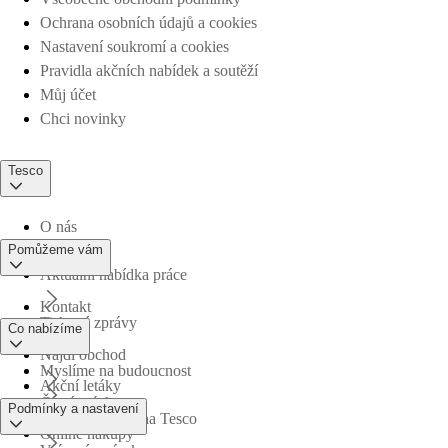
Ochrana osobních údajů a cookies
Nastavení soukromí a cookies
Pravidla akčních nabídek a soutěží
Můj účet
Chci novinky
Tesco
O nás
Pomůžeme vám
Aktuální nabídka práce
Kontakt
Tiskové zprávy
Co nabízíme
Najdi obchod
Myslíme na budoucnost
Akční letáky
Časté otázky
Podmínky a nastavení
Obchodní skupina Tesco
Online nákupy