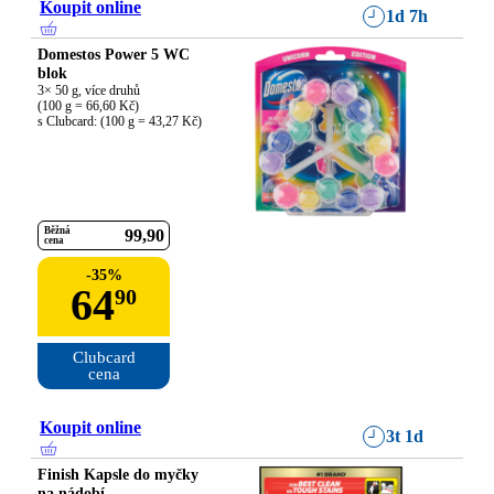
Koupit online
1d 7h
Domestos Power 5 WC
blok
3× 50 g, více druhů

(100 g = 66,60 Kč)

s Clubcard: (100 g = 43,27 Kč)
Běžná
99
90
cena
-
35
%
64
90
Clubcard

cena
Koupit online
3t 1d
Finish Kapsle do myčky
na nádobí