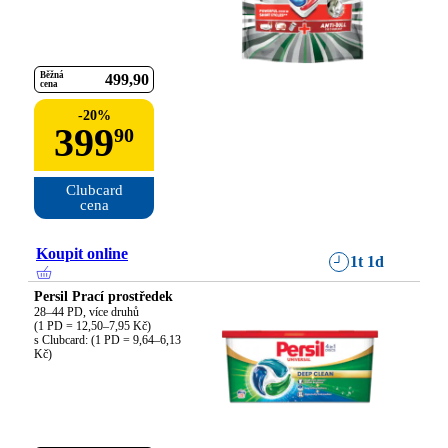
Běžná
499
90
cena
-
20
%
399
90
Clubcard

cena
Koupit online
1t 1d
Persil Prací prostředek
28–44 PD, více druhů

(1 PD = 12,50–7,95 Kč)

s Clubcard: (1 PD = 9,64–6,13 
Kč)