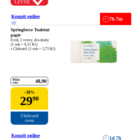
LEVNĚ
Koupit online
7h 7m
Springforce Toaletní
papír
8 rolí, 2 vrstvy, dva druhy

(1 role = 6,11 Kč)

s Clubcard: (1 role = 3,73 Kč)
Běžná
48
90
cena
-
38
%
29
90
Clubcard

cena
Koupit online
1d 7h