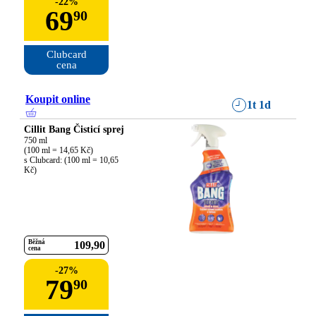
-
22
%
69
90
Clubcard

cena
Koupit online
1t 1d
Cillit Bang Čisticí sprej
750 ml

(100 ml = 14,65 Kč)

s Clubcard: (100 ml = 10,65 
Kč)
Běžná
109
90
cena
-
27
%
79
90