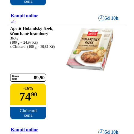
cena
Koupit online
5d 10h
Apetit Holandský řízek,
šťouchané brambory
360 g

(100 g = 24,97 Kč)

s Clubcard: (100 g = 20,81 Kč)
Běžná
89
90
cena
-
16
%
74
90
Clubcard

cena
Koupit online
5d 10h