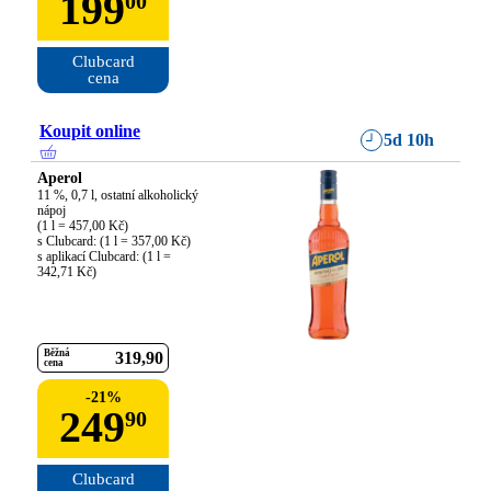
199
00
Clubcard

cena
Koupit online
5d 10h
Aperol
11 %, 0,7 l, ostatní alkoholický 
nápoj

(1 l = 457,00 Kč)

s Clubcard: (1 l = 357,00 Kč)

s aplikací Clubcard: (1 l = 
342,71 Kč)
Běžná
319
90
cena
-
21
%
249
90
Clubcard
