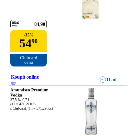
Běžná
84
90
cena
-
35
%
54
90
Clubcard

cena
Koupit online
1t 5d
Amundsen Premium
Vodka
37,5 %, 0,7 l

(1 l = 471,29 Kč)

s Clubcard: (1 l = 371,29 Kč)