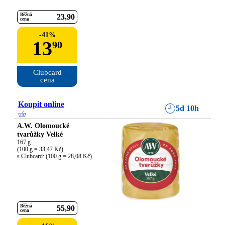
Běžná
23
90
cena
-
41
%
13
90
Clubcard

cena
Koupit online
5d 10h
A.W. Olomoucké
tvarůžky Velké
167 g

(100 g = 33,47 Kč)

s Clubcard: (100 g = 28,08 Kč)
Běžná
55
90
cena