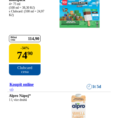
4× 75 ml

(100 ml = 38,30 Kč)

s Clubcard: (100 ml = 24,97 
Kč)
Běžná
114
90
cena
-
34
%
74
90
Clubcard

cena
Koupit online
1t 5d
Alpro Nápoj*
1 l, více druhů