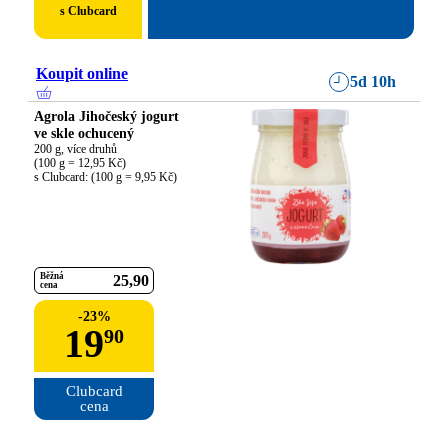
s Clubcard
Koupit online
5d 10h
Agrola Jihočeský jogurt
ve skle ochucený
200 g, více druhů

(100 g = 12,95 Kč)

s Clubcard: (100 g = 9,95 Kč)
Běžná
25
90
cena
-
23
%
19
90
Clubcard

cena