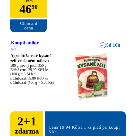
-
16
%
46
90
Clubcard

cena
Koupit online
5d 10h
Agro Tuřanské kysané
zelí ve slaném nálevu
500 g, pevný podíl 350 g

Běžná cena: 29,90 Kč/1 ks

(100 g = 8,54 Kč)

s Clubcard: 59,80 Kč/3 ks

s Clubcard: (100 g = 5,70 Kč)
2
+
1
Cena 19,94 Kč za 1 ks platí při koupi 
zdarma
3 ks