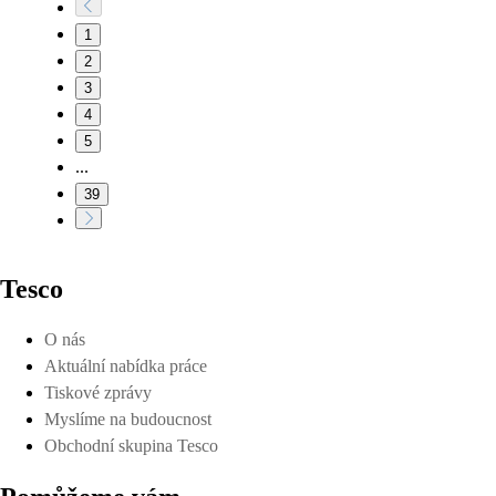
1
2
3
4
5
...
39
Tesco
O nás
Aktuální nabídka práce
Tiskové zprávy
Myslíme na budoucnost
Obchodní skupina Tesco