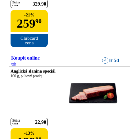
Běžná
329
90
cena
-
21
%
259
90
Clubcard

cena
Koupit online
1t 5d
Anglická slanina speciál
100 g, pultový prodej
Běžná
22
90
cena
-
13
%