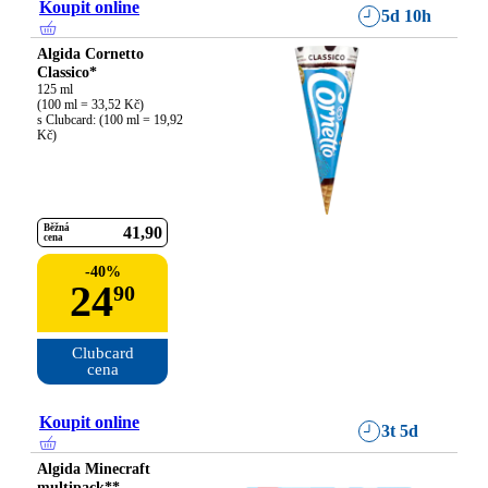
Koupit online
5d 10h
Algida Cornetto
Classico*
125 ml

(100 ml = 33,52 Kč)

s Clubcard: (100 ml = 19,92 
Kč)
Běžná
41
90
cena
-
40
%
24
90
Clubcard

cena
Koupit online
3t 5d
Algida Minecraft
multipack**