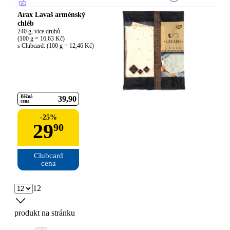
Arax Lavaš arménský
chléb
240 g, více druhů

(100 g = 16,63 Kč)

s Clubcard: (100 g = 12,46 Kč)
Běžná
39
90
cena
-
25
%
29
90
Clubcard

cena
12
produkt na stránku