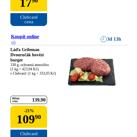
17
90
Clubcard

cena
Koupit online
3d 13h
Láďa Grileman
Dvouručák hovězí
burger
330 g, ochranná atmosféra

(1 kg = 423,94 Kč)

s Clubcard: (1 kg = 333,03 Kč)
Běžná
139
90
cena
-
21
%
109
90
Clubcard
