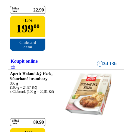
Běžná
22
90
cena
-
13
%
199
00
Clubcard

cena
Koupit online
3d 13h
Apetit Holandský řízek,
šťouchané brambory
360 g

(100 g = 24,97 Kč)

s Clubcard: (100 g = 20,81 Kč)
Běžná
89
90
cena