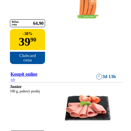
Běžná
64
90
cena
-
38
%
39
90
Clubcard

cena
Koupit online
3d 13h
Junior
100 g, pultový prodej