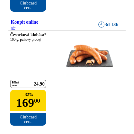
Clubcard

cena
Koupit online
3d 13h
Česneková klobása*
100 g, pultový prodej
Běžná
24
90
cena
-
32
%
169
00
Clubcard

cena