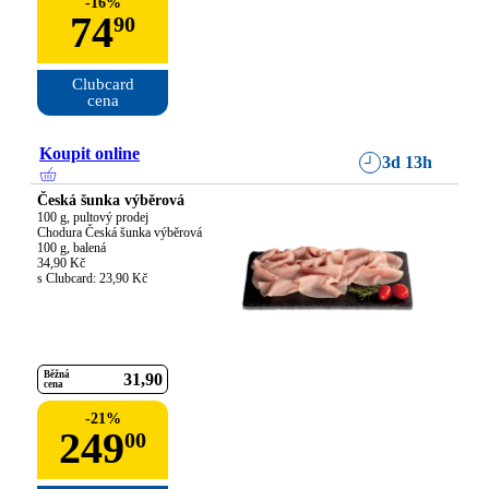
-
16
%
74
90
Clubcard

cena
Koupit online
3d 13h
Česká šunka výběrová
100 g, pultový prodej

Chodura Česká šunka výběrová

100 g, balená

34,90 Kč

s Clubcard: 23,90 Kč
Běžná
31
90
cena
-
21
%
249
00