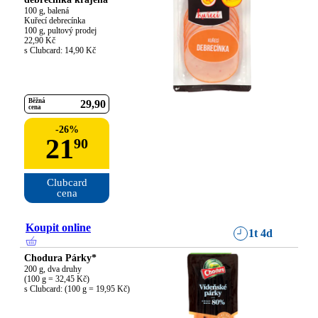
100 g, balená

Kuřecí debrecínka

100 g, pultový prodej

22,90 Kč

s Clubcard: 14,90 Kč
Běžná
29
90
cena
-
26
%
21
90
Clubcard

cena
Koupit online
1t 4d
Chodura Párky*
200 g, dva druhy

(100 g = 32,45 Kč)

s Clubcard: (100 g = 19,95 Kč)