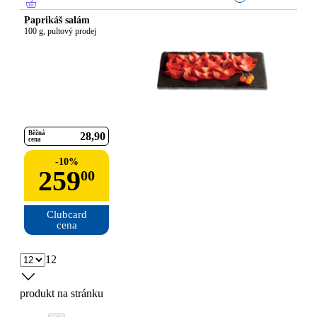
Paprikáš salám
100 g, pultový prodej
Běžná
28
90
cena
-
10
%
259
00
Clubcard

cena
12
produkt na stránku