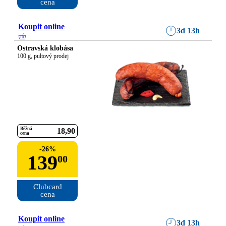
cena
Koupit online
3d 13h
Ostravská klobása
100 g, pultový prodej
Běžná
18
90
cena
-
26
%
139
00
Clubcard

cena
Koupit online
3d 13h