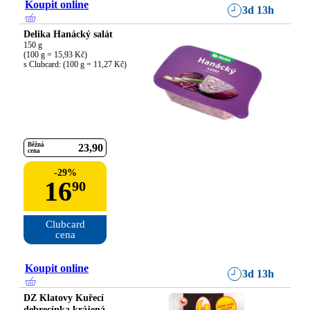
Koupit online
3d 13h
Delika Hanácký salát
150 g

(100 g = 15,93 Kč)

s Clubcard: (100 g = 11,27 Kč)
Běžná
23
90
cena
-
29
%
16
90
Clubcard

cena
Koupit online
3d 13h
DZ Klatovy Kuřecí
debrecínka krájená