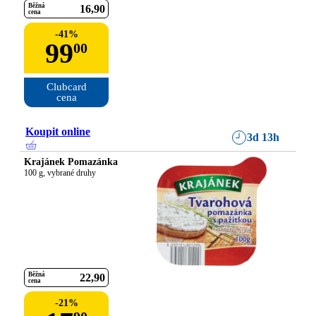
Běžná
16
90
cena
-
41
%
99
00
Clubcard

cena
Koupit online
3d 13h
Krajánek Pomazánka
100 g, vybrané druhy
Běžná
22
90
cena
-
21
%