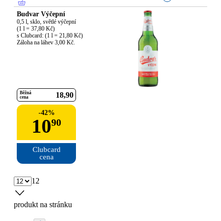
Budvar Výčepní
0,5 l, sklo, světlé výčepní

(1 l = 37,80 Kč)

s Clubcard: (1 l = 21,80 Kč)

Záloha na láhev 3,00 Kč.
Běžná
18
90
cena
-
42
%
10
90
Clubcard

cena
12
produkt na stránku