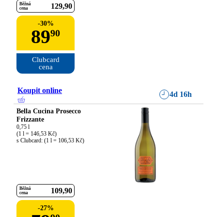
Běžná
129
90
cena
-
30
%
89
90
Clubcard

cena
Koupit online
4d 16h
Bella Cucina Prosecco
Frizzante
0,75 l

(1 l = 146,53 Kč)

s Clubcard: (1 l = 106,53 Kč)
Běžná
109
90
cena
-
27
%