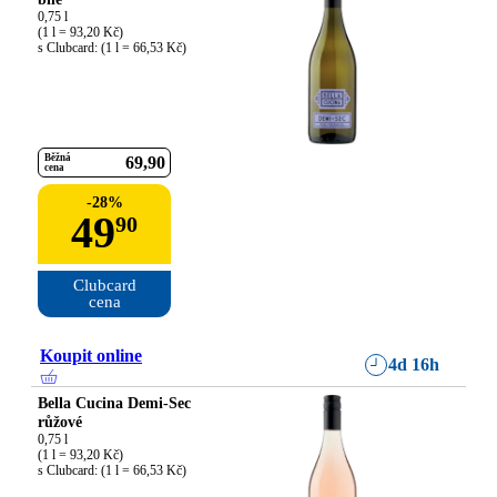
0,75 l

(1 l = 93,20 Kč)

s Clubcard: (1 l = 66,53 Kč)
Běžná
69
90
cena
-
28
%
49
90
Clubcard

cena
Koupit online
4d 16h
Bella Cucina Demi-Sec
růžové
0,75 l

(1 l = 93,20 Kč)

s Clubcard: (1 l = 66,53 Kč)