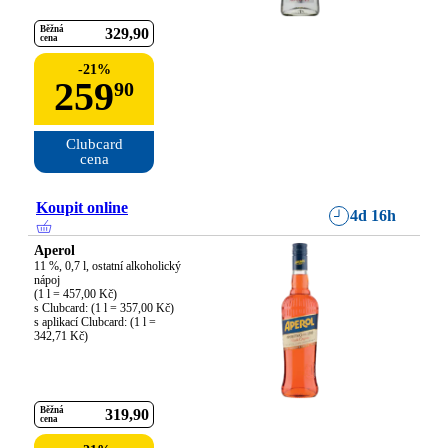
Běžná
329
90
cena
-
21
%
259
90
Clubcard

cena
Koupit online
4d 16h
Aperol
11 %, 0,7 l, ostatní alkoholický 
nápoj

(1 l = 457,00 Kč)

s Clubcard: (1 l = 357,00 Kč)

s aplikací Clubcard: (1 l = 
342,71 Kč)
Běžná
319
90
cena