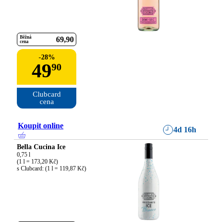
Běžná
69
90
cena
-
28
%
49
90
Clubcard

cena
Koupit online
4d 16h
Bella Cucina Ice
0,75 l

(1 l = 173,20 Kč)

s Clubcard: (1 l = 119,87 Kč)