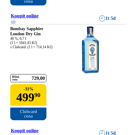
cena
Koupit online
1t 5d
Bombay Sapphire
London Dry Gin
40 %, 0,7 l

(1 l = 1041,43 Kč)

s Clubcard: (1 l = 714,14 Kč)
Běžná
729
00
cena
-
31
%
499
90
Clubcard

cena
Koupit online
1t 5d