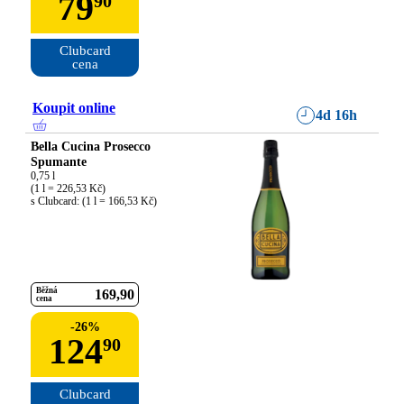
79
90
Clubcard

cena
Koupit online
4d 16h
Bella Cucina Prosecco
Spumante
0,75 l

(1 l = 226,53 Kč)

s Clubcard: (1 l = 166,53 Kč)
Běžná
169
90
cena
-
26
%
124
90
Clubcard
