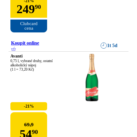
-
21
%
249
90
Clubcard

cena
Koupit online
1t 5d
Avanti
0,75 l, vybrané druhy, ostatní 
alkoholický nápoj

(1 l = 73,20 Kč)
-21%
69,9
54
90