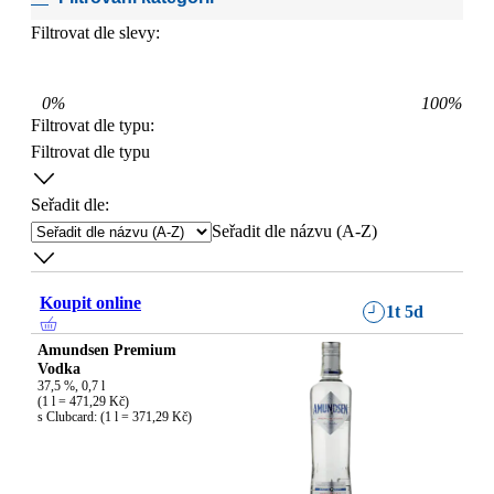
Filtrovat dle slevy:
0
%
100
%
Filtrovat dle typu
:
Filtrovat dle typu
Seřadit dle:
Seřadit dle názvu (A-Z)
Koupit online
1t 5d
Amundsen Premium
Vodka
37,5 %, 0,7 l

(1 l = 471,29 Kč)

s Clubcard: (1 l = 371,29 Kč)