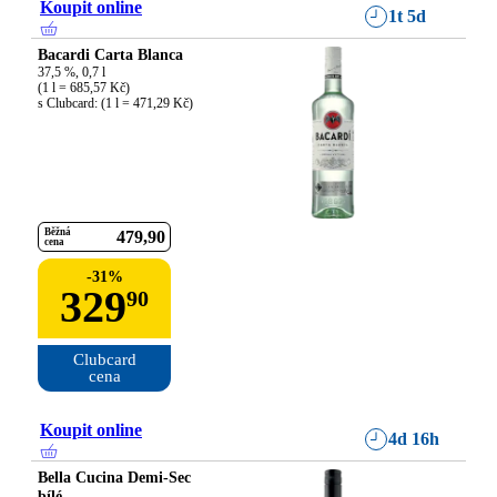
Koupit online
1t 5d
Bacardi Carta Blanca
37,5 %, 0,7 l

(1 l = 685,57 Kč)

s Clubcard: (1 l = 471,29 Kč)
Běžná
479
90
cena
-
31
%
329
90
Clubcard

cena
Koupit online
4d 16h
Bella Cucina Demi-Sec
bílé