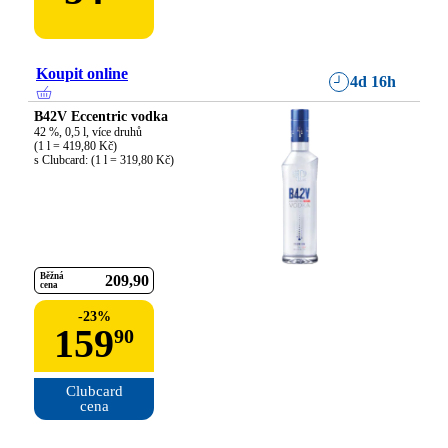
Koupit online
4d 16h
B42V Eccentric vodka
42 %, 0,5 l, více druhů

(1 l = 419,80 Kč)

s Clubcard: (1 l = 319,80 Kč)
Běžná
209
90
cena
-
23
%
159
90
Clubcard

cena