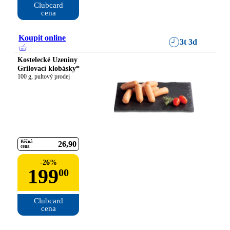
Clubcard

cena
Koupit online
3t 3d
Kostelecké Uzeniny
Grilovací klobásky*
100 g, pultový prodej
Běžná
26
90
cena
-
26
%
199
00
Clubcard

cena