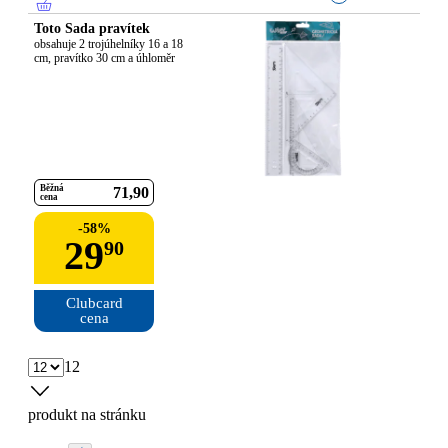
Toto Sada pravítek
obsahuje 2 trojúhelníky 16 a 18 
cm, pravítko 30 cm a úhloměr
Běžná
71
90
cena
-
58
%
29
90
Clubcard

cena
12
produkt na stránku