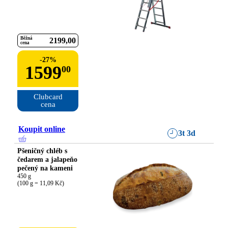
Běžná
2199
00
cena
-
27
%
1599
00
Clubcard

cena
Koupit online
3t 3d
Pšeničný chléb s
čedarem a jalapeňo
pečený na kameni
450 g

(100 g = 11,09 Kč)