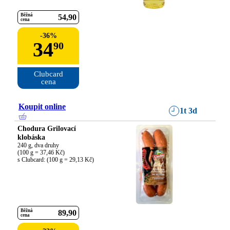
Běžná
54
90
cena
-
36
%
34
90
Clubcard

cena
Koupit online
1t 3d
Chodura Grilovací
klobáska
240 g, dva druhy

(100 g = 37,46 Kč)

s Clubcard: (100 g = 29,13 Kč)
Běžná
89
90
cena