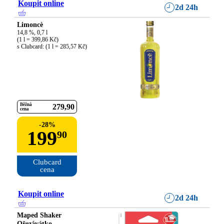
Koupit online
2d 24h
Limoncè
14,8 %, 0,7 l

(1 l = 399,86 Kč)

s Clubcard: (1 l = 285,57 Kč)
Běžná
279
90
cena
-
28
%
199
90
Clubcard

cena
Koupit online
2d 24h
Maped Shaker
Ořezávátko