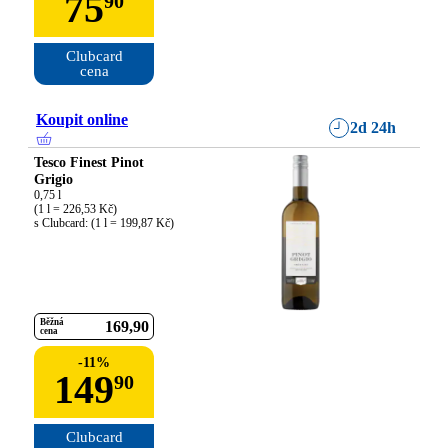
75
90
Clubcard

cena
Koupit online
2d 24h
Tesco Finest Pinot
Grigio
0,75 l

(1 l = 226,53 Kč)

s Clubcard: (1 l = 199,87 Kč)
Běžná
169
90
cena
-
11
%
149
90
Clubcard
