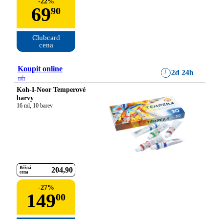
-
22
%
69
90
Clubcard

cena
Koupit online
2d 24h
Koh-I-Noor Temperové
barvy
16 ml, 10 barev
Běžná
204
90
cena
-
27
%
149
00