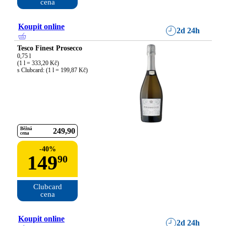
cena
Koupit online
2d 24h
Tesco Finest Prosecco
0,75 l

(1 l = 333,20 Kč)

s Clubcard: (1 l = 199,87 Kč)
Běžná
249
90
cena
-
40
%
149
90
Clubcard

cena
Koupit online
2d 24h