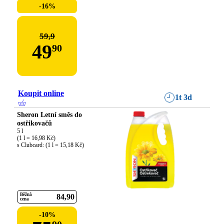
-16%
59,9
49
90
Koupit online
1t 3d
Sheron Letní směs do
ostřikovačů
5 l

(1 l = 16,98 Kč)

s Clubcard: (1 l = 15,18 Kč)
Běžná
84
90
cena
-
10
%