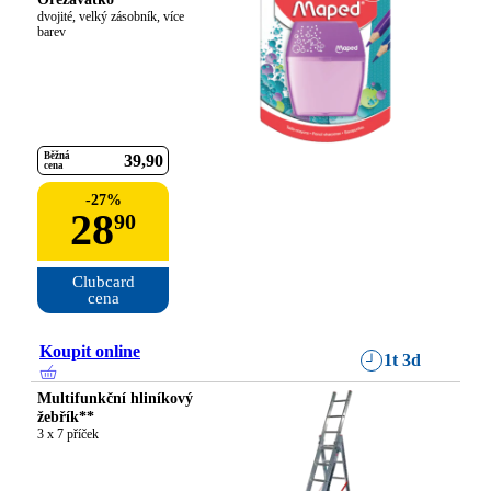
dvojité, velký zásobník, více 
barev
Běžná
39
90
cena
-
27
%
28
90
Clubcard

cena
Koupit online
1t 3d
Multifunkční hliníkový
žebřík**
3 x 7 příček