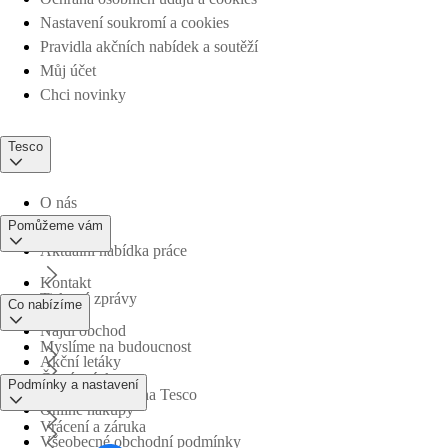
Nastavení soukromí a cookies
Pravidla akčních nabídek a soutěží
Můj účet
Chci novinky
Tesco
O nás
Pomůžeme vám
Aktuální nabídka práce
Kontakt
Tiskové zprávy
Co nabízíme
Najdi obchod
Myslíme na budoucnost
Akční letáky
Časté otázky
Podmínky a nastavení
Obchodní skupina Tesco
Online nákupy
Vrácení a záruka
Všeobecné obchodní podmínky