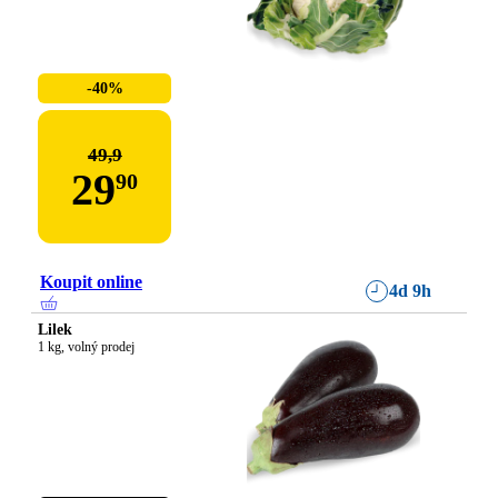
-40%
49,9
29
90
Koupit online
4d 9h
Lilek
1 kg, volný prodej