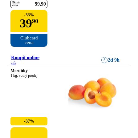
Běžná
59
90
cena
-
33
%
39
90
Clubcard

cena
Koupit online
2d 9h
Meruňky
1 kg, volný prodej
-37%