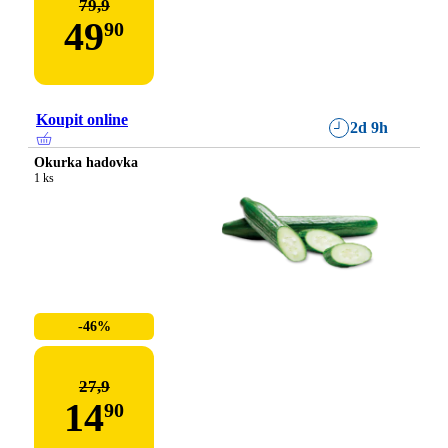
79,9
49
90
Koupit online
2d 9h
Okurka hadovka
1 ks
-46%
27,9
14
90