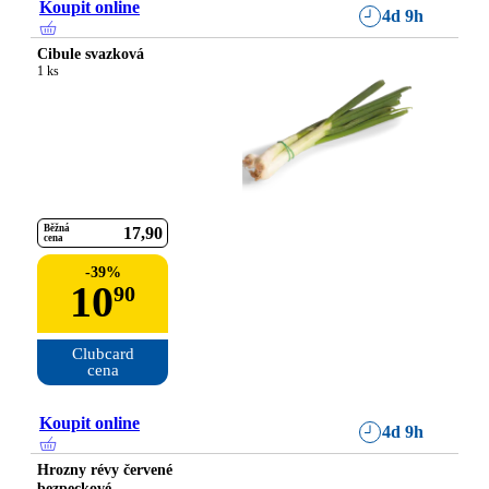
Koupit online
4d 9h
Cibule svazková
1 ks
Běžná
17
90
cena
-
39
%
10
90
Clubcard

cena
Koupit online
4d 9h
Hrozny révy červené
bezpeckové