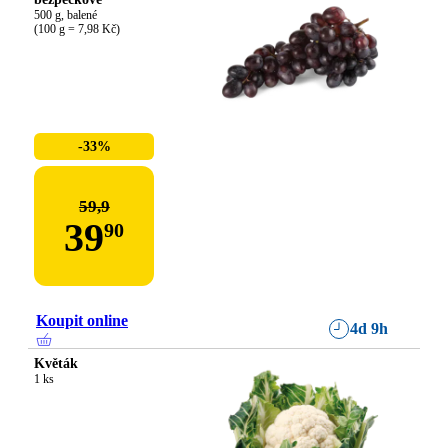
500 g, balené

(100 g = 7,98 Kč)
-33%
59,9
39
90
Koupit online
4d 9h
Květák
1 ks