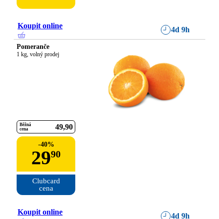
Koupit online
4d 9h
Pomeranče
1 kg, volný prodej
Běžná
49
90
cena
-
40
%
29
90
Clubcard

cena
Koupit online
4d 9h