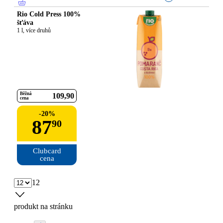
Rio Cold Press 100%
šťáva
1 l, více druhů
Běžná
109
90
cena
-
20
%
87
90
Clubcard

cena
12
produkt na stránku