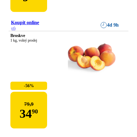
Koupit online
4d 9h
Broskve
1 kg, volný prodej
-56%
79,9
34
90