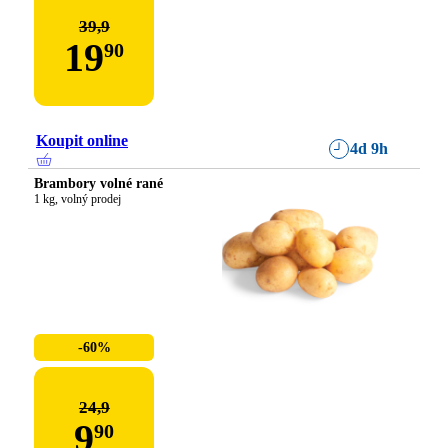
39,9
19
90
Koupit online
4d 9h
Brambory volné rané
1 kg, volný prodej
-60%
24,9
9
90