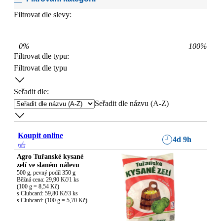
Filtrovat dle slevy:
0
%
100
%
Filtrovat dle typu
:
Filtrovat dle typu
Seřadit dle:
Seřadit dle názvu (A-Z)
Koupit online
4d 9h
Agro Tuřanské kysané
zelí ve slaném nálevu
500 g, pevný podíl 350 g

Běžná cena: 29,90 Kč/1 ks

(100 g = 8,54 Kč)

s Clubcard: 59,80 Kč/3 ks

s Clubcard: (100 g = 5,70 Kč)