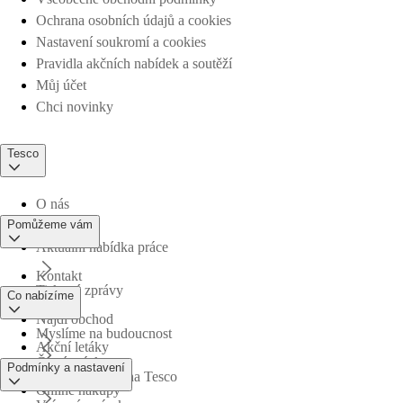
Ochrana osobních údajů a cookies
Nastavení soukromí a cookies
Pravidla akčních nabídek a soutěží
Můj účet
Chci novinky
Tesco
O nás
Pomůžeme vám
Aktuální nabídka práce
Kontakt
Tiskové zprávy
Co nabízíme
Najdi obchod
Myslíme na budoucnost
Akční letáky
Časté otázky
Podmínky a nastavení
Obchodní skupina Tesco
Online nákupy