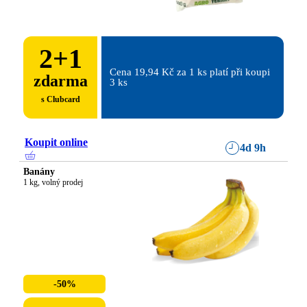
2
+
1
Cena 19,94 Kč za 1 ks platí při koupi 
zdarma
3 ks
s Clubcard
Koupit online
4d 9h
Banány
1 kg, volný prodej
-50%