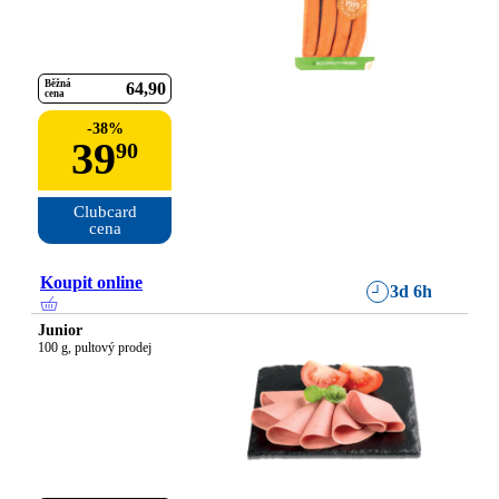
Běžná
64
90
cena
-
38
%
39
90
Clubcard

cena
Koupit online
3d 6h
Junior
100 g, pultový prodej