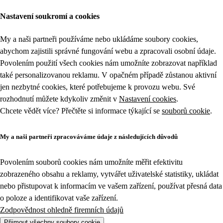
Zboží v akci z kategorie Maso a lahůdky | Tesco
Nastavení soukromí a cookies
My a naši partneři používáme nebo ukládáme soubory cookies,
abychom zajistili správné fungování webu a zpracovali osobní údaje.
Povolením použití všech cookies nám umožníte zobrazovat například
také personalizovanou reklamu. V opačném případě zůstanou aktivní
jen nezbytné cookies, které potřebujeme k provozu webu. Své
rozhodnutí můžete kdykoliv změnit v
Nastavení cookies
.
Chcete vědět více? Přečtěte si informace týkající se
souborů cookie
.
My a naši partneři zpracováváme údaje z následujících důvodů
Povolením souborů cookies nám umožníte měřit efektivitu
zobrazeného obsahu a reklamy, vytvářet uživatelské statistiky, ukládat
nebo přistupovat k informacím ve vašem zařízení, používat přesná data
o poloze a identifikovat vaše zařízení.
Zodpovědnost ohledně firemních údajů
Přijmout všechny soubory cookie