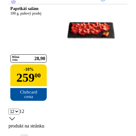
Paprikáš salám
100 g, pultový prodej
Běžná
28
90
cena
-
10
%
259
00
Clubcard

cena
12
produkt na stránku