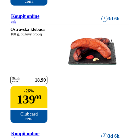
cena
Koupit online
3d 6h
Ostravská klobása
100 g, pultový prodej
Běžná
18
90
cena
-
26
%
139
00
Clubcard

cena
Koupit online
3d 6h