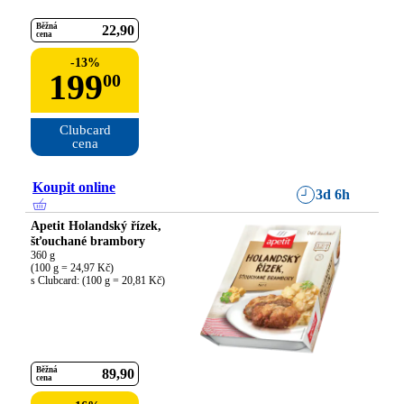
Běžná
22
90
cena
-
13
%
199
00
Clubcard

cena
Koupit online
3d 6h
Apetit Holandský řízek,
šťouchané brambory
360 g

(100 g = 24,97 Kč)

s Clubcard: (100 g = 20,81 Kč)
Běžná
89
90
cena