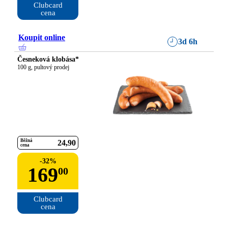
Clubcard

cena
Koupit online
3d 6h
Česneková klobása*
100 g, pultový prodej
Běžná
24
90
cena
-
32
%
169
00
Clubcard

cena