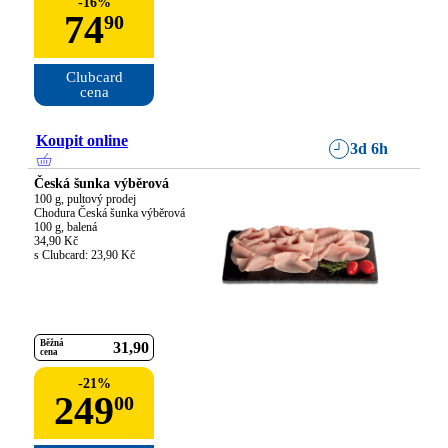
-
16
%
74
90
Clubcard

cena
Koupit online
3d 6h
Česká šunka výběrová
100 g, pultový prodej

Chodura Česká šunka výběrová

100 g, balená

34,90 Kč

s Clubcard: 23,90 Kč
Běžná
31
90
cena
-
21
%
249
00