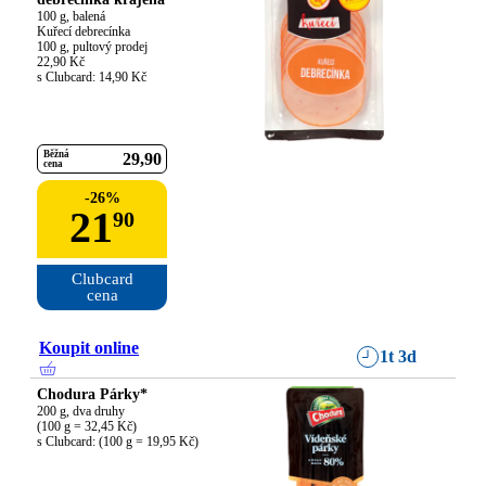
100 g, balená

Kuřecí debrecínka

100 g, pultový prodej

22,90 Kč

s Clubcard: 14,90 Kč
Běžná
29
90
cena
-
26
%
21
90
Clubcard

cena
Koupit online
1t 3d
Chodura Párky*
200 g, dva druhy

(100 g = 32,45 Kč)

s Clubcard: (100 g = 19,95 Kč)