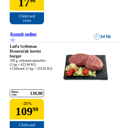
17
90
Clubcard

cena
Koupit online
3d 6h
Láďa Grileman
Dvouručák hovězí
burger
330 g, ochranná atmosféra

(1 kg = 423,94 Kč)

s Clubcard: (1 kg = 333,03 Kč)
Běžná
139
90
cena
-
21
%
109
90
Clubcard
