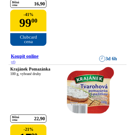
Běžná
16
90
cena
-
41
%
99
00
Clubcard

cena
Koupit online
3d 6h
Krajánek Pomazánka
100 g, vybrané druhy
Běžná
22
90
cena
-
21
%