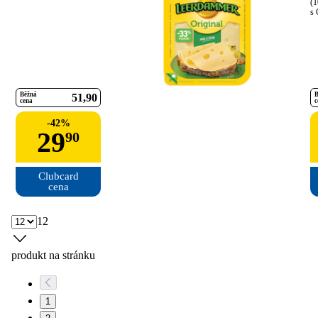
(1
s 
Běžná
B
51
90
cena
c
-
42
%
29
90
Clubcard

cena
12
produkt na stránku
1