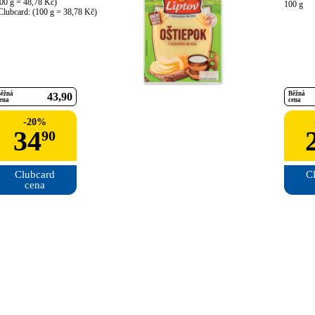
00 g = 48,78 Kč)

100 g
Clubcard: (100 g = 38,78 Kč)
ěžná
Běžná
43
90
ena
cena
-
20
%
34
90
Clubcard

Cl
cena