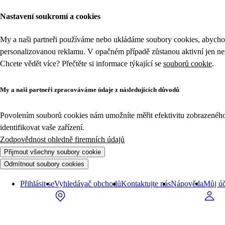
Zboží v akci z kategorie Mléčné, vejce a margaríny | Tesco
Nastavení soukromí a cookies
My a naši partneři používáme nebo ukládáme soubory cookies, abychom
personalizovanou reklamu. V opačném případě zůstanou aktivní jen n
Chcete vědět více? Přečtěte si informace týkající se
souborů cookie
.
My a naši partneři zpracováváme údaje z následujících důvodů
Povolením souborů cookies nám umožníte měřit efektivitu zobrazeného o
identifikovat vaše zařízení.
Zodpovědnost ohledně firemních údajů
Přijmout všechny soubory cookie
Odmítnout soubory cookies
Přihlásit se
Vyhledávač obchodů
Kontaktujte nás
Nápověda
Můj úč