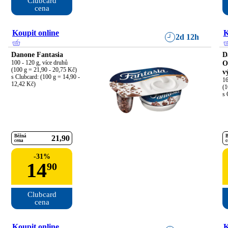
Clubcard

cena
Koupit online
K
2d 12h
Danone Fantasia
D
100 - 120 g, více druhů

O
(100 g = 21,90 - 20,75 Kč)

v
s Clubcard: (100 g = 14,90 - 
16
12,42 Kč)
(1
s 
Běžná
B
21
90
cena
c
-
31
%
14
90
Clubcard

cena
Koupit online
K