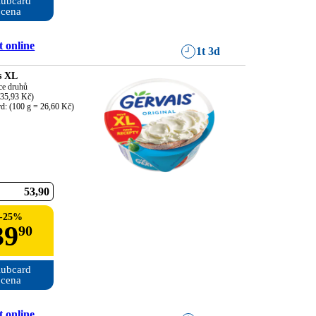
ubcard

cena
 online
1t 3d
s XL
ce druhů

35,93 Kč)

rd: (100 g = 26,60 Kč)
53
90
-
25
%
39
90
ubcard

cena
 online