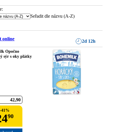
e:
Seřadit dle názvu (A-Z)
 online
2d 12h
lk Opočno
ý sýr s oky plátky
42
90
-
41
%
24
90