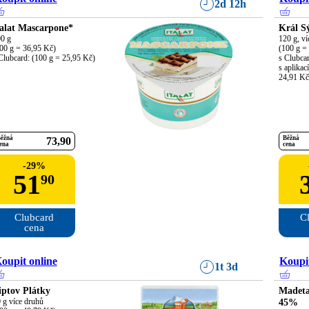
2d 12h
talat Mascarpone*
Král S
0 g

120 g, ví
00 g = 36,95 Kč)

(100 g = 
Clubcard: (100 g = 25,95 Kč)
s Clubcar
s aplikac
24,91 Kč
ěžná
Běžná
73
90
ena
cena
-
29
%
51
90
Clubcard

Cl
cena
oupit online
Koupit
1t 3d
iptov Plátky
Madeta
 g více druhů

45%