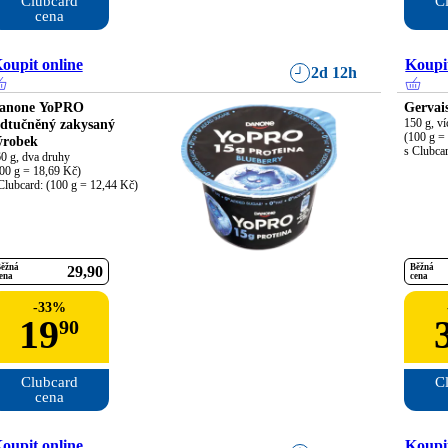
Clubcard

Cl
cena
oupit online
Koupit
2d 12h
anone YoPRO
Gervai
dtučněný zakysaný
150 g, ví
(100 g = 
ýrobek
s Clubca
0 g, dva druhy

00 g = 18,69 Kč)

Clubcard: (100 g = 12,44 Kč)
ěžná
Běžná
29
90
ena
cena
-
33
%
19
90
Clubcard

Cl
cena
oupit online
Koupit