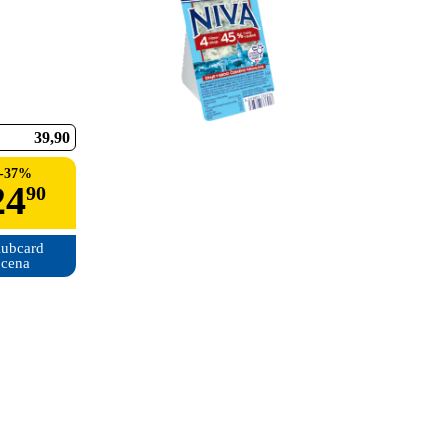
39
90
-
37
%
24
90
ubcard

cena