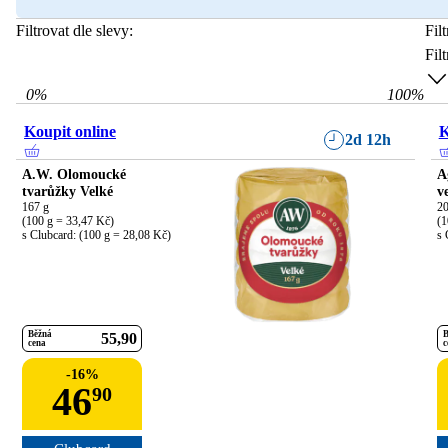
Filtrovat dle slevy:
Fil
Fil
0
%
100
%
Koupit online
K
2d 12h
A.W. Olomoucké
A
tvarůžky Velké
v
167 g

20
(100 g = 33,47 Kč)

(1
s Clubcard: (100 g = 28,08 Kč)
s 
Běžná
B
55
90
cena
c
-
16
%
46
90