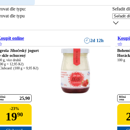
trovat dle typu
:
Seřadit dl
trovat dle typu
oupit online
Koupit
2d 12h
grola Jihočeský jogurt
Bohemi
e skle ochucený
Horáck
0 g, více druhů

100 g
00 g = 12,95 Kč)

Clubcard: (100 g = 9,95 Kč)
ěžná
Běžná
25
90
ena
cena
-
23
%
19
90