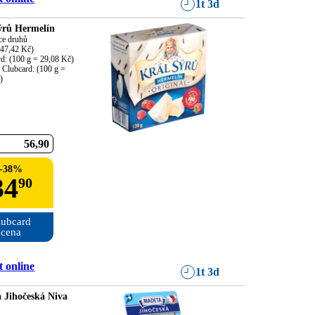
1t 3d
ýrů Hermelín
ce druhů

47,42 Kč)

d: (100 g = 29,08 Kč)

í Clubcard: (100 g = 
)
56
90
-
38
%
34
90
ubcard

cena
 online
1t 3d
 Jihočeská Niva