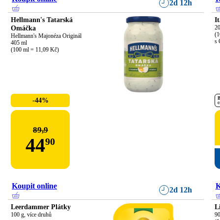
2d 12h
Hellmann's Tatarská
I
Omáčka
20
(1
Hellmann's Majonéza Originál

s 
405 ml

(100 ml = 11,09 Kč)
B
-44%
c
89,9
44
90
Koupit online
K
2d 12h
Leerdammer Plátky
L
100 g, více druhů
90