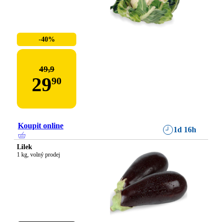
-40%
49,9
29
90
Koupit online
1d 16h
Lilek
1 kg, volný prodej