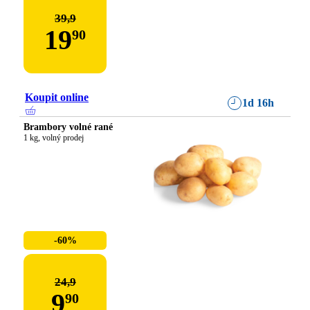
39,9
19
90
Koupit online
1d 16h
Brambory volné rané
1 kg, volný prodej
-60%
24,9
9
90