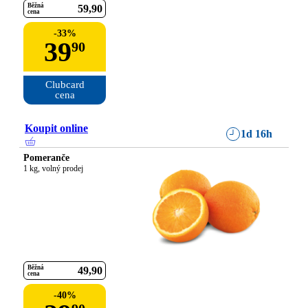
Běžná
59
90
cena
-
33
%
39
90
Clubcard

cena
Koupit online
1d 16h
Pomeranče
1 kg, volný prodej
Běžná
49
90
cena
-
40
%