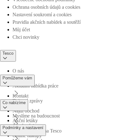
Ochrana osobních údajů a cookies
Nastavení soukromí a cookies
Pravidla akčních nabídek a soutěží
Můj účet
Chci novinky
Tesco
O nás
Pomůžeme vám
Aktuální nabídka práce
Kontakt
Tiskové zprávy
Co nabízíme
Najdi obchod
Myslíme na budoucnost
Akční letáky
Časté otázky
Podmínky a nastavení
Obchodní skupina Tesco
Online nákupy