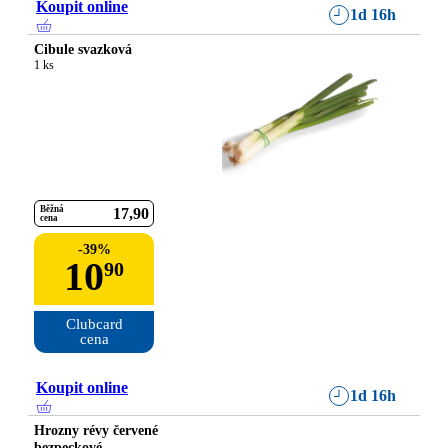
Koupit online
1d 16h
Cibule svazková
1 ks
Běžná
17
90
cena
-
39
%
10
90
Clubcard

cena
Koupit online
1d 16h
Hrozny révy červené
bezpeckové