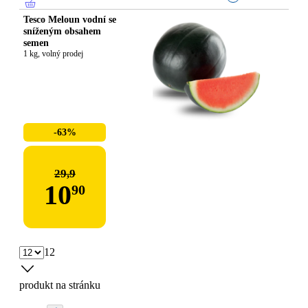
Tesco Meloun vodní se
sníženým obsahem
semen
1 kg, volný prodej
-63%
29,9
10
90
12
produkt na stránku