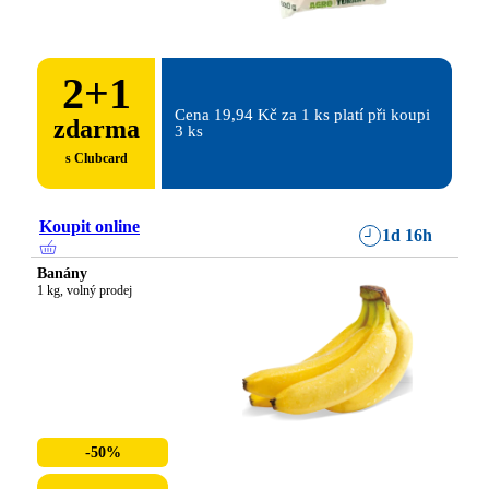
2
+
1
Cena 19,94 Kč za 1 ks platí při koupi 
zdarma
3 ks
s Clubcard
Koupit online
1d 16h
Banány
1 kg, volný prodej
-50%