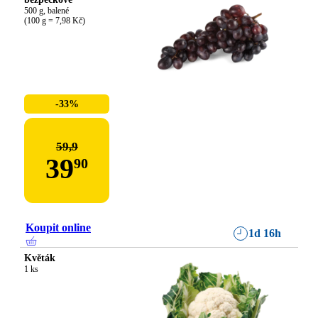
500 g, balené

(100 g = 7,98 Kč)
-33%
59,9
39
90
Koupit online
1d 16h
Květák
1 ks