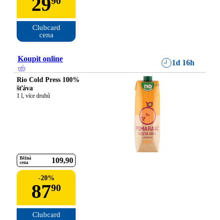
29
90
Clubcard

cena
Koupit online
1d 16h
Rio Cold Press 100%
šťáva
1 l, více druhů
Běžná
109
90
cena
-
20
%
87
90
Clubcard
