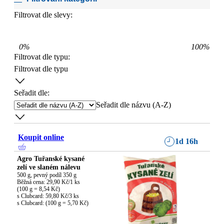
Filtrovat dle slevy:
0
%
100
%
Filtrovat dle typu
:
Filtrovat dle typu
Seřadit dle:
Seřadit dle názvu (A-Z)
Koupit online
1d 16h
Agro Tuřanské kysané
zelí ve slaném nálevu
500 g, pevný podíl 350 g

Běžná cena: 29,90 Kč/1 ks

(100 g = 8,54 Kč)

s Clubcard: 59,80 Kč/3 ks

s Clubcard: (100 g = 5,70 Kč)