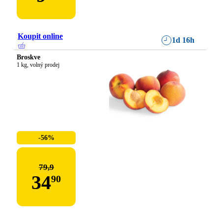
Koupit online
1d 16h
Broskve
1 kg, volný prodej
-56%
79,9
34
90