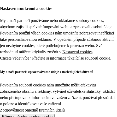
Zboží v akci z kategorie Ovoce a zelenina | Tesco
Nastavení soukromí a cookies
My a naši partneři používáme nebo ukládáme soubory cookies,
abychom zajistili správné fungování webu a zpracovali osobní údaje.
Povolením použití všech cookies nám umožníte zobrazovat například
také personalizovanou reklamu. V opačném případě zůstanou aktivní
jen nezbytné cookies, které potřebujeme k provozu webu. Své
rozhodnutí můžete kdykoliv změnit v
Nastavení cookies
.
Chcete vědět více? Přečtěte si informace týkající se
souborů cookie
.
My a naši partneři zpracováváme údaje z následujících důvodů
Povolením souborů cookies nám umožníte měřit efektivitu
zobrazeného obsahu a reklamy, vytvářet uživatelské statistiky, ukládat
nebo přistupovat k informacím ve vašem zařízení, používat přesná data
o poloze a identifikovat vaše zařízení.
Zodpovědnost ohledně firemních údajů
Přijmout všechny soubory cookie