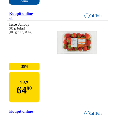
cena
Koupit online
1d 16h
Tesco Jahody
500 g, balené

(100 g = 12,98 Kč)
-35%
99,9
64
90
Koupit online
1d 16h