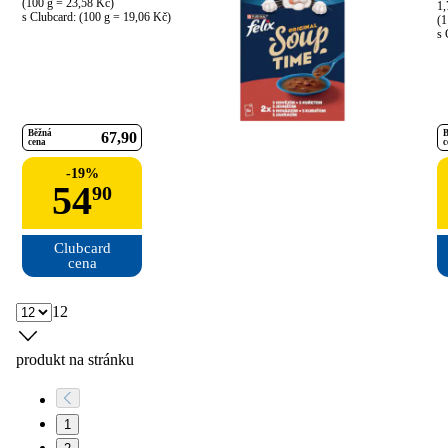
(100 g = 23,58 Kč)

1,
s Clubcard: (100 g = 19,06 Kč)
(1
s 
Běžná
B
67
90
cena
c
-
19
%
54
90
Clubcard

cena
12
produkt na stránku
1