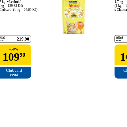
7 kg, více druhů

1,7 kg

 kg = 129,35 Kč)

(1 kg = 1
Clubcard: (1 kg = 64,65 Kč)
s Clubca
ěžná
Běžná
219
90
ena
cena
-
50
%
109
1
90
Clubcard

Cl
cena