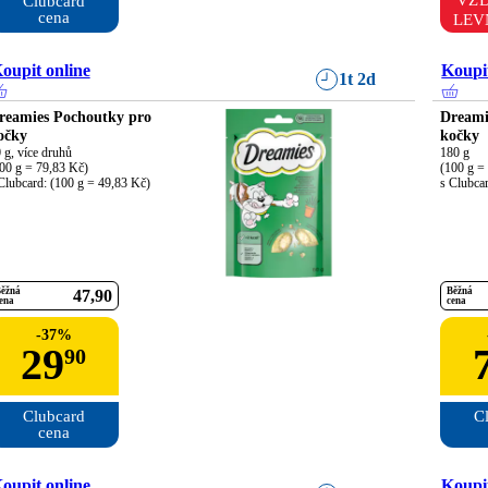
VŽ
Clubcard

cena
LEV
oupit online
Koupit
1t 2d
reamies Pochoutky pro
Dreami
očky
kočky
 g, více druhů

180 g

00 g = 79,83 Kč)

(100 g = 
Clubcard: (100 g = 49,83 Kč)
s Clubca
ěžná
Běžná
47
90
ena
cena
-
37
%
29
90
Clubcard

Cl
cena
oupit online
Koupit