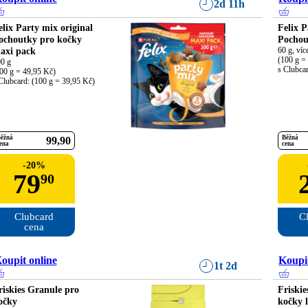
2d 11h
elix Party mix original
Felix 
ochoutky pro kočky
Pochou
axi pack
60 g, víc
(100 g = 
0 g

s Clubca
00 g = 49,95 Kč)

Clubcard: (100 g = 39,95 Kč)
ěžná
Běžná
99
90
ena
cena
-
20
%
79
90
Clubcard

Cl
cena
oupit online
Koupit
1t 2d
riskies Granule pro
Friskie
očky
kočky l