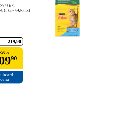
29,35 Kč)

rd: (1 kg = 64,65 Kč)
219
90
-
50
%
09
90
ubcard

cena