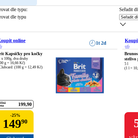
trovat dle typu
:
Seřadit dl
trovat dle typu
oupit online
Koupit
1t 2d
rit Kapsičky pro kočky
Brunos
 x 100g, dva druhy

stelivo
00 g = 16,66 Kč)

5 l

Clubcard: (100 g = 12,49 Kč)
(1 l = 10
ěžná
199
90
ena
-
25
%
149
90