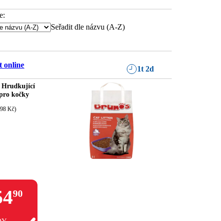
e:
Seřadit dle názvu (A-Z)
 online
1t 2d
 Hrudkující
 pro kočky
,98 Kč)
54
90