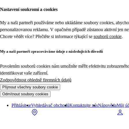
Zboží v akci z kategorie Zvíře | Tesco
Nastavení soukromí a cookies
My a naši partneři používáme nebo ukládáme soubory cookies, abychom
personalizovanou reklamu. V opačném případě zůstanou aktivní jen n
Chcete vědět více? Přečtěte si informace týkající se
souborů cookie
.
My a naši partneři zpracováváme údaje z následujících důvodů
Povolením souborů cookies nám umožníte měřit efektivitu zobrazeného o
identifikovat vaše zařízení.
Zodpovědnost ohledně firemních údajů
Přijmout všechny soubory cookie
Odmítnout soubory cookies
Přihlásit se
Vyhledávač obchodů
Kontaktujte nás
Nápověda
Můj úč