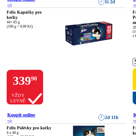
1t 2d
Felix Kapsičky pro
F
kočky
P
44× 85 g

m
(100 g = 9,09 Kč)
20
(1
s 
B
c
339
90
VŽDY
LEVNĚ
Koupit online
K
2d 11h
Felix Polévky pro kočky
F
6 x 48 g

k