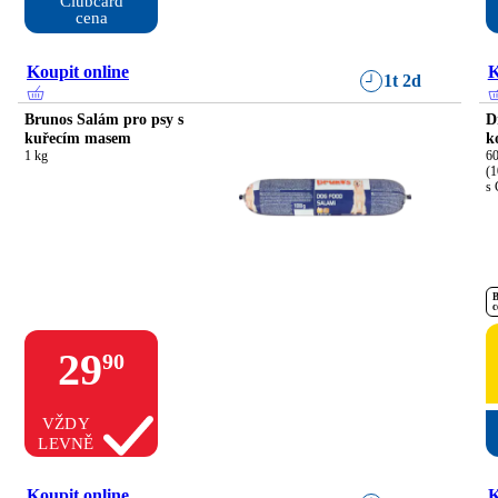
Clubcard

cena
Koupit online
K
1t 2d
Brunos Salám pro psy s
D
kuřecím masem
k
1 kg
60
(1
s 
B
c
29
90
VŽDY
LEVNĚ
Koupit online
K