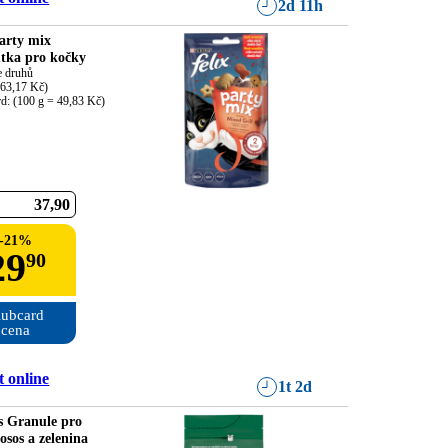
2d 11h
Party mix
tka pro kočky
e druhů

63,17 Kč)

rd: (100 g = 49,83 Kč)
37
90
-
21
%
29
90
ubcard

cena
 online
1t 2d
s Granule pro
osos a zelenina