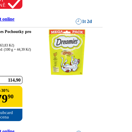
DY
NĚ
 online
1t 2d
es Pochoutky pro
63,83 Kč)

rd: (100 g = 44,39 Kč)
114
90
-
30
%
79
90
ubcard

cena
 online