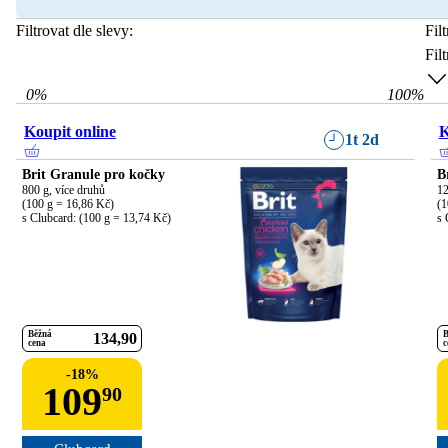
Filtrovat dle slevy:
Fil
Fil
0
%
100
%
Koupit online
K
1t 2d
Brit Granule pro kočky
B
800 g, více druhů

12
(100 g = 16,86 Kč)

(1
s Clubcard: (100 g = 13,74 Kč)
s 
Běžná
B
134
90
cena
c
-
18
%
109
90