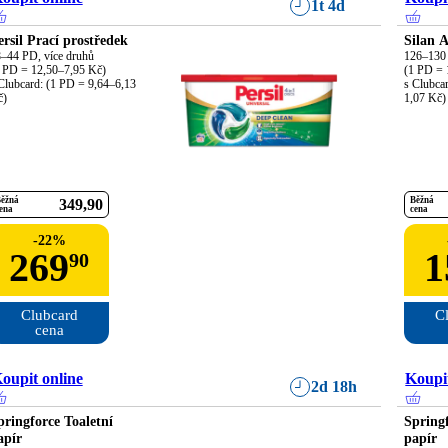
1t 4d
ersil Prací prostředek
Silan 
–44 PD, více druhů

126–130 
 PD = 12,50–7,95 Kč)

(1 PD = 
Clubcard: (1 PD = 9,64–6,13 
s Clubca
č)
1,07 Kč)
ěžná
Běžná
349
90
ena
cena
-
22
%
269
1
90
Clubcard

Cl
cena
oupit online
Koupit
2d 18h
pringforce Toaletní
Springf
apír
papír