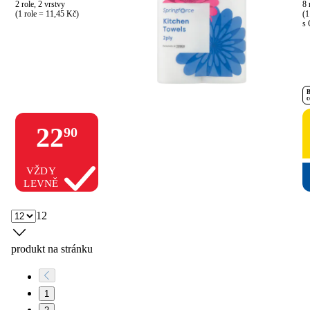
2 role, 2 vrstvy

8 
(1 role = 11,45 Kč)
(1
s 
B
c
22
90
VŽDY
LEVNĚ
12
produkt na stránku
1