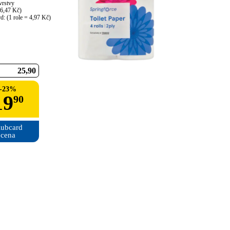
vrstvy

 6,47 Kč)

d: (1 role = 4,97 Kč)
25
90
-
23
%
19
90
ubcard

cena