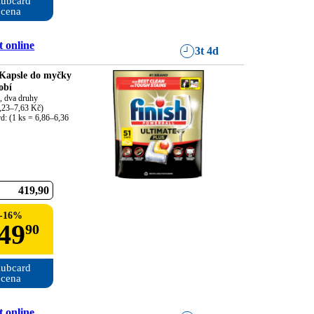
ubcard

cena
 online
3t 4d
 Kapsle do myčky
obí
 dva druhy

,23–7,63 Kč)

d: (1 ks = 6,86–6,36 
419
90
-
16
%
49
90
ubcard

cena
 online