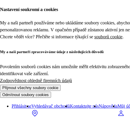
Zboží v akci z kategorie Úklid | Tesco
Nastavení soukromí a cookies
My a naši partneři používáme nebo ukládáme soubory cookies, abychom
personalizovanou reklamu. V opačném případě zůstanou aktivní jen n
Chcete vědět více? Přečtěte si informace týkající se
souborů cookie
.
My a naši partneři zpracováváme údaje z následujících důvodů
Povolením souborů cookies nám umožníte měřit efektivitu zobrazeného o
identifikovat vaše zařízení.
Zodpovědnost ohledně firemních údajů
Přijmout všechny soubory cookie
Odmítnout soubory cookies
Přihlásit se
Vyhledávač obchodů
Kontaktujte nás
Nápověda
Můj úč