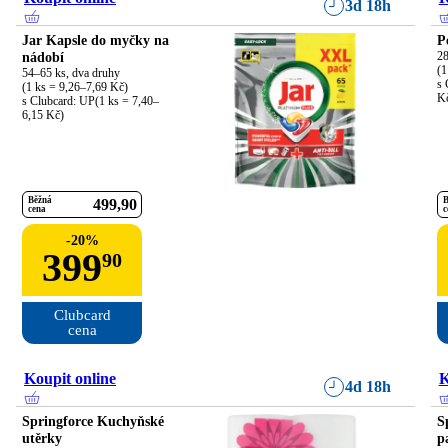
3d 18h
Jar Kapsle do myčky na
P
nádobí
28
(1
54–65 ks, dva druhy

s 
(1 ks = 9,26–7,69 Kč)

K
s Clubcard: UP(1 ks = 7,40–
6,15 Kč)
Běžná
B
499
90
cena
c
-
20
%
399
90
Clubcard

cena
Koupit online
K
4d 18h
Springforce Kuchyňské
S
utěrky
p