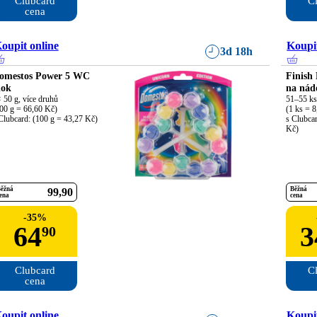
Clubcard

Cl
cena
oupit online
Koupit
3d 18h
omestos Power 5 WC
Finish
lok
na nád
 50 g, více druhů

51–55 ks,
00 g = 66,60 Kč)

(1 ks = 8
Clubcard: (100 g = 43,27 Kč)
s Clubcar
Kč)
ěžná
Běžná
99
90
ena
cena
-
35
%
64
3
90
Clubcard

Cl
cena
oupit online
Koupit