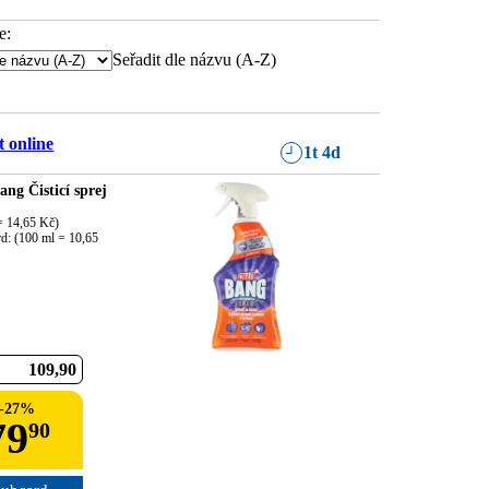
e:
Seřadit dle názvu (A-Z)
 online
1t 4d
Bang Čisticí sprej
 14,65 Kč)

d: (100 ml = 10,65 
109
90
-
27
%
79
90