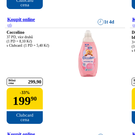
Clubcard

cena
Koupit online
K
1t 4d
Coccolino
D
37 PD, více druhů

b
(1 PD = 8,10 Kč)

3×
s Clubcard: (1 PD = 5,40 Kč)
(1
s 
Běžná
B
299
90
cena
c
-
33
%
199
90
Clubcard

cena
Koupit online
K