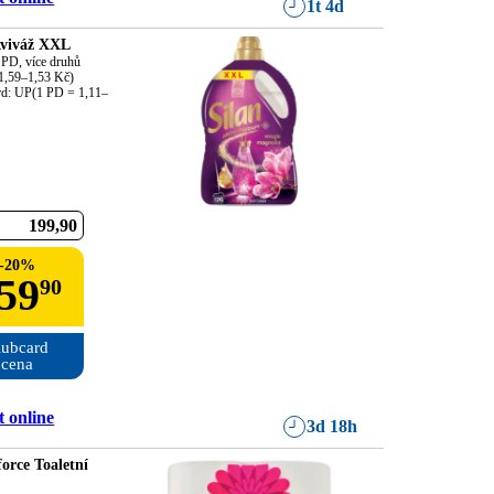
1t 4d
Aviváž XXL
PD, více druhů

1,59–1,53 Kč)

rd: UP(1 PD = 1,11–
199
90
-
20
%
59
90
ubcard

cena
 online
3d 18h
orce Toaletní