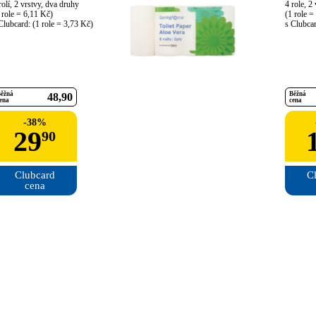
rolí, 2 vrstvy, dva druhy

4 role, 2 
 role = 6,11 Kč)

(1 role =
Clubcard: (1 role = 3,73 Kč)
s Clubcar
ěžná
Běžná
48
90
ena
cena
-
38
%
29
90
Clubcard

Cl
cena