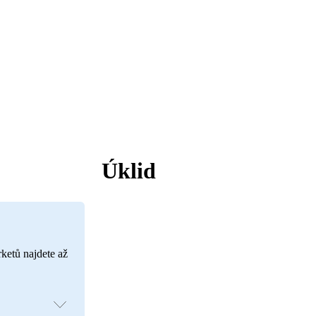
Úklid
rketů najdete až