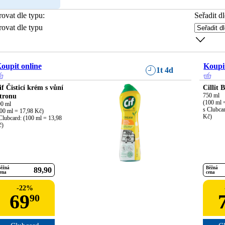
trovat dle typu
:
Seřadit dl
trovat dle typu
oupit online
Koupit
1t 4d
if Čisticí krém s vůní
Cillit 
itronu
750 ml

(100 ml =
0 ml

s Clubcar
00 ml = 17,98 Kč)

Kč)
Clubcard: (100 ml = 13,98 
č)
ěžná
Běžná
89
90
ena
cena
-
22
%
69
90