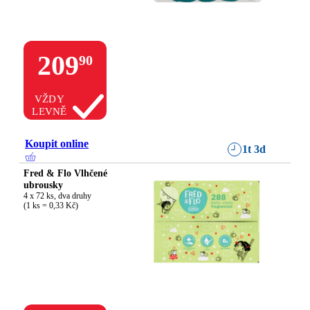
209
90
VŽDY
LEVNĚ
Koupit online
1t 3d
Fred & Flo Vlhčené
ubrousky
4 x 72 ks, dva druhy

(1 ks = 0,33 Kč)