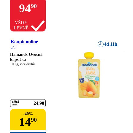
94
90
VŽDY
LEVNĚ
Koupit online
4d 11h
Hamánek Ovocná
kapsička
100 g, více druhů
Běžná
24
90
cena
-
40
%
14
90