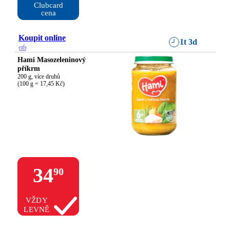
Clubcard

cena
Koupit online
1t 3d
Hami Masozeleninový
příkrm
200 g, více druhů

(100 g = 17,45 Kč)
34
90
VŽDY
LEVNĚ