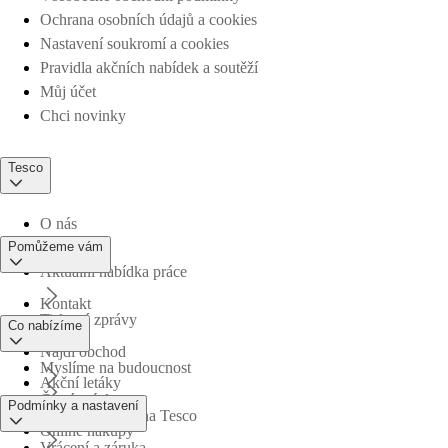
Ochrana osobních údajů a cookies
Nastavení soukromí a cookies
Pravidla akčních nabídek a soutěží
Můj účet
Chci novinky
Tesco
O nás
Pomůžeme vám
Aktuální nabídka práce
Kontakt
Tiskové zprávy
Co nabízíme
Najdi obchod
Myslíme na budoucnost
Akční letáky
Časté otázky
Podmínky a nastavení
Obchodní skupina Tesco
Online nákupy
Vrácení a záruka