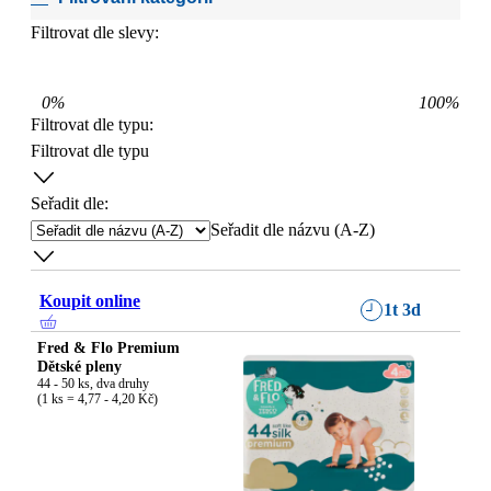
Filtrovat dle slevy:
0
%
100
%
Filtrovat dle typu
:
Filtrovat dle typu
Seřadit dle:
Seřadit dle názvu (A-Z)
Koupit online
1t 3d
Fred & Flo Premium
Dětské pleny
44 - 50 ks, dva druhy

(1 ks = 4,77 - 4,20 Kč)