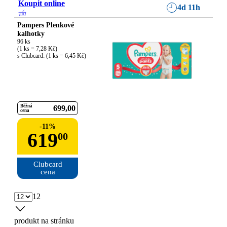
Koupit online
4d 11h
Pampers Plenkové
kalhotky
96 ks

(1 ks = 7,28 Kč)

s Clubcard: (1 ks = 6,45 Kč)
Běžná
699
00
cena
-
11
%
619
00
Clubcard

cena
12
produkt na stránku