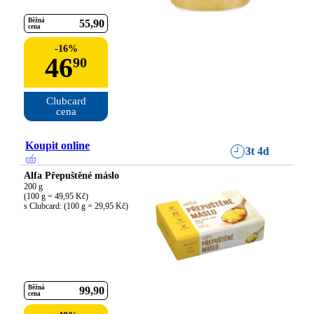
Běžná
55
90
cena
-
16
%
46
90
Clubcard

cena
Koupit online
3t 4d
Alfa Přepuštěné máslo
200 g

(100 g = 49,95 Kč)

s Clubcard: (100 g = 29,95 Kč)
Běžná
99
90
cena