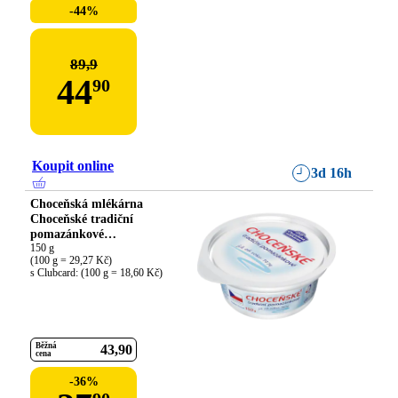
-44%
89,9
44
90
Koupit online
3d 16h
Choceňská mlékárna
Choceňské tradiční
pomazánkové
neochucené
150 g

(100 g = 29,27 Kč)

s Clubcard: (100 g = 18,60 Kč)
Běžná
43
90
cena
-
36
%