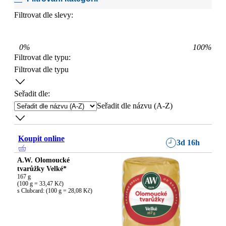
Filtrovat dle slevy:
0
%
100
%
Filtrovat dle typu
:
Filtrovat dle typu
Seřadit dle:
Seřadit dle názvu (A-Z)
Koupit online
3d 16h
A.W. Olomoucké
tvarůžky Velké*
167 g

(100 g = 33,47 Kč)

s Clubcard: (100 g = 28,08 Kč)