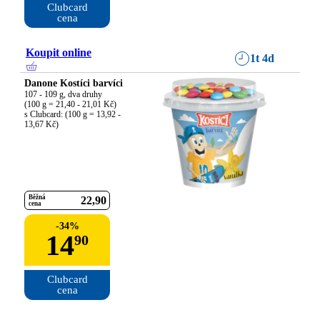
Clubcard

cena
Koupit online
1t 4d
Danone Kostíci barvíci
107 - 109 g, dva druhy

(100 g = 21,40 - 21,01 Kč)

s Clubcard: (100 g = 13,92 - 
13,67 Kč)
Běžná
22
90
cena
-
34
%
14
90
Clubcard

cena