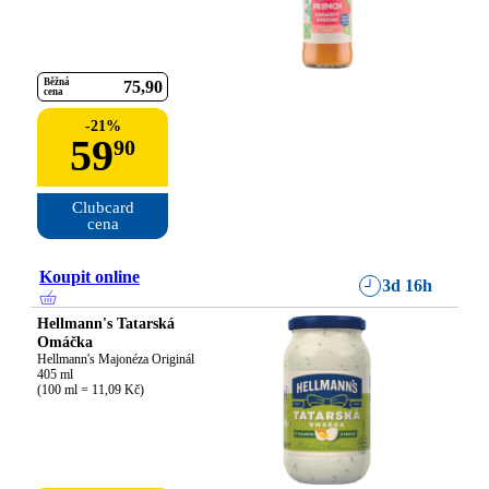
Běžná
75
90
cena
-
21
%
59
90
Clubcard

cena
Koupit online
3d 16h
Hellmann's Tatarská
Omáčka
Hellmann's Majonéza Originál

405 ml

(100 ml = 11,09 Kč)