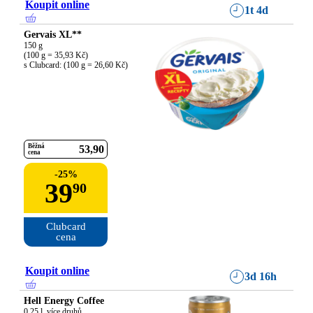
Koupit online
1t 4d
Gervais XL**
150 g

(100 g = 35,93 Kč)

s Clubcard: (100 g = 26,60 Kč)
Běžná
53
90
cena
-
25
%
39
90
Clubcard

cena
Koupit online
3d 16h
Hell Energy Coffee
0,25 l, více druhů
