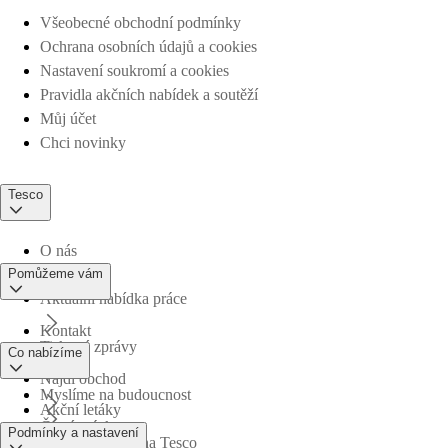
Všeobecné obchodní podmínky
Ochrana osobních údajů a cookies
Nastavení soukromí a cookies
Pravidla akčních nabídek a soutěží
Můj účet
Chci novinky
Tesco
O nás
Pomůžeme vám
Aktuální nabídka práce
Kontakt
Tiskové zprávy
Co nabízíme
Najdi obchod
Myslíme na budoucnost
Akční letáky
Časté otázky
Podmínky a nastavení
Obchodní skupina Tesco