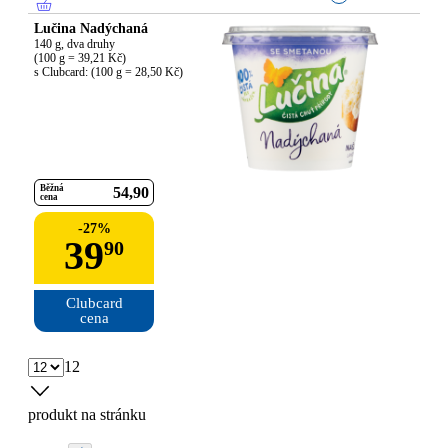
Lučina Nadýchaná
140 g, dva druhy

(100 g = 39,21 Kč)

s Clubcard: (100 g = 28,50 Kč)
Běžná
54
90
cena
-
27
%
39
90
Clubcard

cena
12
produkt na stránku