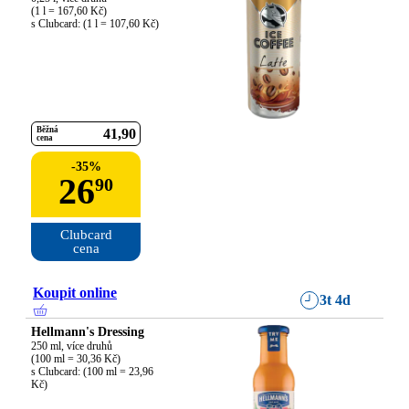
(1 l = 167,60 Kč)

s Clubcard: (1 l = 107,60 Kč)
Běžná
41
90
cena
-
35
%
26
90
Clubcard

cena
Koupit online
3t 4d
Hellmann's Dressing
250 ml, více druhů

(100 ml = 30,36 Kč)

s Clubcard: (100 ml = 23,96 
Kč)