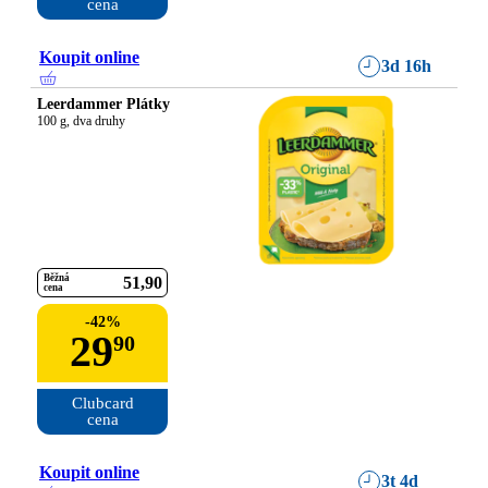
cena
Koupit online
3d 16h
Leerdammer Plátky
100 g, dva druhy
Běžná
51
90
cena
-
42
%
29
90
Clubcard

cena
Koupit online
3t 4d