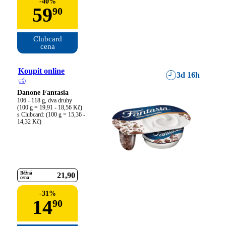
-
40
%
59
90
Clubcard

cena
Koupit online
3d 16h
Danone Fantasia
106 - 118 g, dva druhy

(100 g = 19,91 - 18,56 Kč)

s Clubcard: (100 g = 15,36 - 
14,32 Kč)
Běžná
21
90
cena
-
31
%
14
90