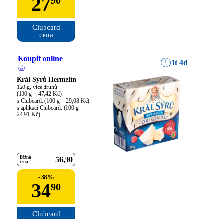
27
90
Clubcard

cena
Koupit online
1t 4d
Král Sýrů Hermelín
120 g, více druhů

(100 g = 47,42 Kč)

s Clubcard: (100 g = 29,08 Kč)

s aplikací Clubcard: (100 g = 
24,91 Kč)
Běžná
56
90
cena
-
38
%
34
90
Clubcard
