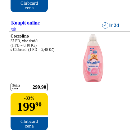
Clubcard

cena
Koupit online
1t 2d
Coccolino
37 PD, více druhů

(1 PD = 8,10 Kč)

s Clubcard: (1 PD = 5,40 Kč)
Běžná
299
90
cena
-
33
%
199
90
Clubcard

cena