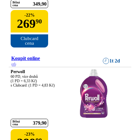
Běžná
349
90
cena
-
22
%
269
90
Clubcard

cena
Koupit online
1t 2d
Perwoll
60 PD, více druhů

(1 PD = 6,33 Kč)

s Clubcard: (1 PD = 4,83 Kč)
Běžná
379
90
cena
-
23
%