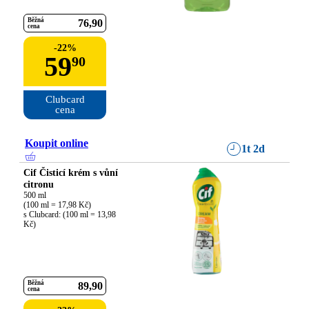
Běžná
76
90
cena
-
22
%
59
90
Clubcard

cena
Koupit online
1t 2d
Cif Čisticí krém s vůní
citronu
500 ml

(100 ml = 17,98 Kč)

s Clubcard: (100 ml = 13,98 
Kč)
Běžná
89
90
cena