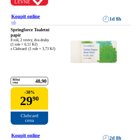
LEVNĚ
Koupit online
1d 8h
Springforce Toaletní
papír
8 rolí, 2 vrstvy, dva druhy

(1 role = 6,11 Kč)

s Clubcard: (1 role = 3,73 Kč)
Běžná
48
90
cena
-
38
%
29
90
Clubcard

cena
Koupit online
2d 8h