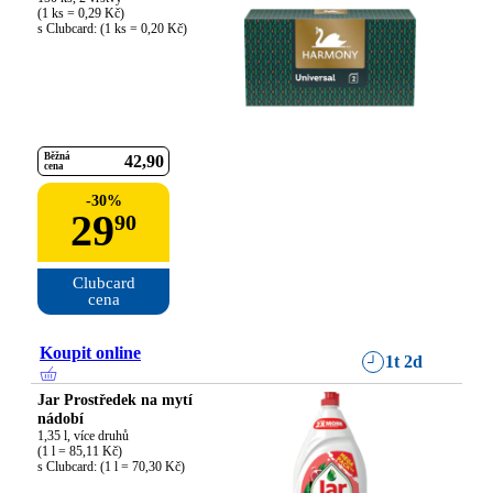
(1 ks = 0,29 Kč)

s Clubcard: (1 ks = 0,20 Kč)
Běžná
42
90
cena
-
30
%
29
90
Clubcard

cena
Koupit online
1t 2d
Jar Prostředek na mytí
nádobí
1,35 l, více druhů

(1 l = 85,11 Kč)

s Clubcard: (1 l = 70,30 Kč)