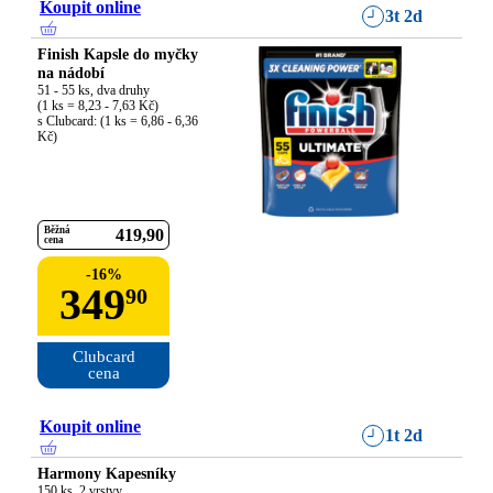
Koupit online
3t 2d
Finish Kapsle do myčky
na nádobí
51 - 55 ks, dva druhy

(1 ks = 8,23 - 7,63 Kč)

s Clubcard: (1 ks = 6,86 - 6,36 
Kč)
Běžná
419
90
cena
-
16
%
349
90
Clubcard

cena
Koupit online
1t 2d
Harmony Kapesníky
150 ks, 2 vrstvy
