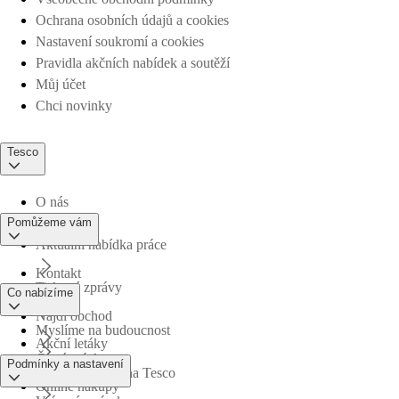
Ochrana osobních údajů a cookies
Nastavení soukromí a cookies
Pravidla akčních nabídek a soutěží
Můj účet
Chci novinky
Tesco
O nás
Pomůžeme vám
Aktuální nabídka práce
Kontakt
Tiskové zprávy
Co nabízíme
Najdi obchod
Myslíme na budoucnost
Akční letáky
Časté otázky
Podmínky a nastavení
Obchodní skupina Tesco
Online nákupy