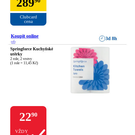
289
90
Clubcard

cena
Koupit online
3d 8h
Springforce Kuchyňské
utěrky
2 role, 2 vrstvy

(1 role = 11,45 Kč)
22
90
VŽDY