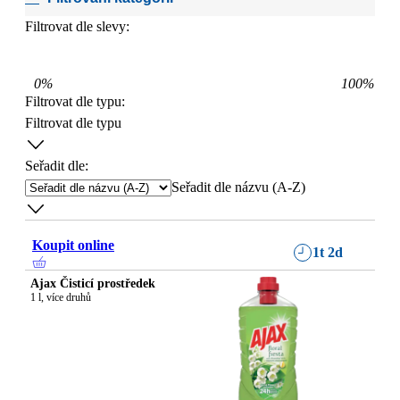
Filtrovat dle slevy:
0
%
100
%
Filtrovat dle typu
:
Filtrovat dle typu
Seřadit dle:
Seřadit dle názvu (A-Z)
Koupit online
1t 2d
Ajax Čisticí prostředek
1 l, více druhů