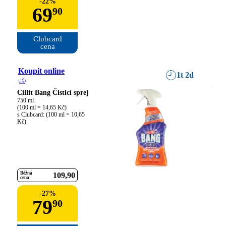
-
22
%
69
90
Clubcard

cena
Koupit online
1t 2d
Cillit Bang Čisticí sprej
750 ml

(100 ml = 14,65 Kč)

s Clubcard: (100 ml = 10,65 
Kč)
Běžná
109
90
cena
-
27
%
79
90