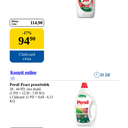
Běžná
114
90
cena
-
17
%
94
90
Clubcard

cena
Koupit online
1t 2d
Persil Prací prostředek
28 - 44 PD, více druhů

(1 PD = 12,50 - 7,95 Kč)

s Clubcard: (1 PD = 9,64 - 6,13 
Kč)