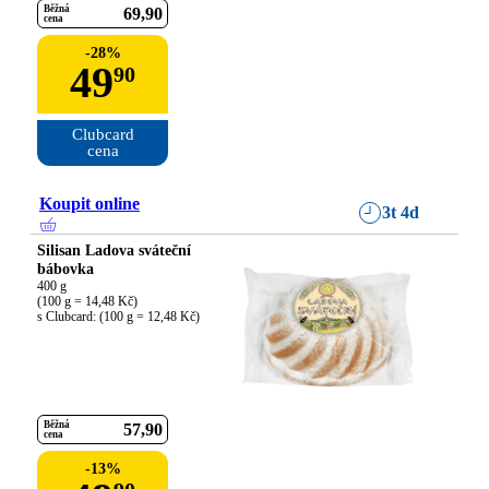
Běžná
69
90
cena
-
28
%
49
90
Clubcard

cena
Koupit online
3t 4d
Silisan Ladova sváteční
bábovka
400 g

(100 g = 14,48 Kč)

s Clubcard: (100 g = 12,48 Kč)
Běžná
57
90
cena
-
13
%