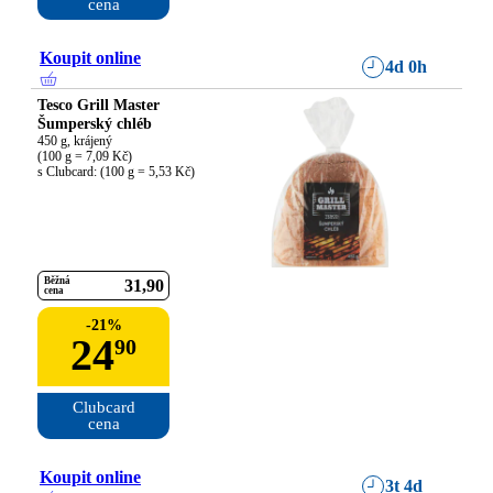
cena
Koupit online
4d 0h
Tesco Grill Master
Šumperský chléb
450 g, krájený

(100 g = 7,09 Kč)

s Clubcard: (100 g = 5,53 Kč)
Běžná
31
90
cena
-
21
%
24
90
Clubcard

cena
Koupit online
3t 4d