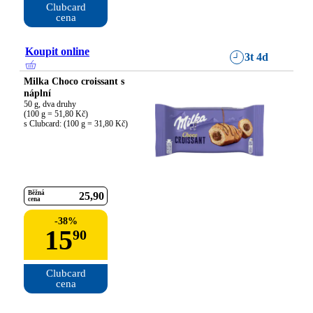
Clubcard

cena
Koupit online
3t 4d
Milka Choco croissant s
náplní
50 g, dva druhy

(100 g = 51,80 Kč)

s Clubcard: (100 g = 31,80 Kč)
Běžná
25
90
cena
-
38
%
15
90
Clubcard

cena