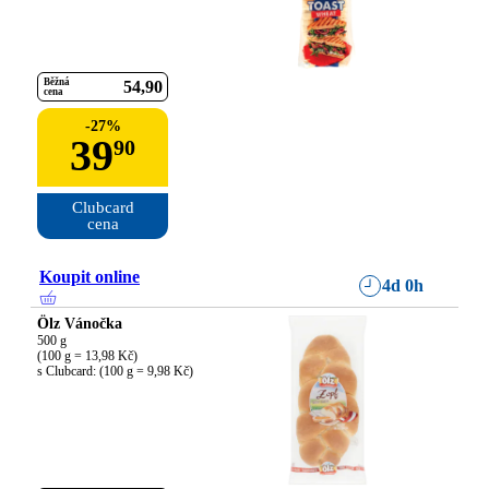
Běžná
54
90
cena
-
27
%
39
90
Clubcard

cena
Koupit online
4d 0h
Ölz Vánočka
500 g

(100 g = 13,98 Kč)

s Clubcard: (100 g = 9,98 Kč)