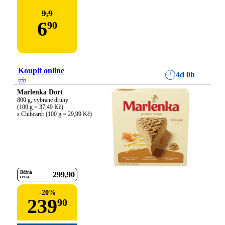
9,9
6
90
Koupit online
4d 0h
Marlenka Dort
800 g, vybrané druhy

(100 g = 37,49 Kč)

s Clubcard: (100 g = 29,99 Kč)
Běžná
299
90
cena
-
20
%
239
90