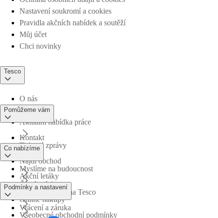
Nastavení soukromí a cookies
Pravidla akčních nabídek a soutěží
Můj účet
Chci novinky
Tesco
O nás
Pomůžeme vám
Aktuální nabídka práce
Kontakt
Tiskové zprávy
Co nabízíme
Najdi obchod
Myslíme na budoucnost
Akční letáky
Časté otázky
Podmínky a nastavení
Obchodní skupina Tesco
Online nákupy
Vrácení a záruka
Všeobecné obchodní podmínky