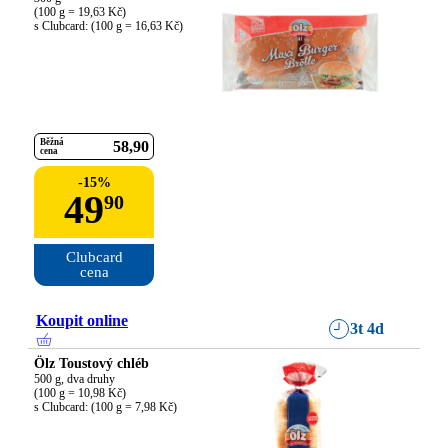
(100 g = 19,63 Kč)

s Clubcard: (100 g = 16,63 Kč)
Běžná
58
90
cena
-
15
%
49
90
Clubcard

cena
Koupit online
3t 4d
Ölz Toustový chléb
500 g, dva druhy

(100 g = 10,98 Kč)

s Clubcard: (100 g = 7,98 Kč)