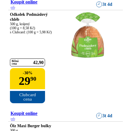
Koupit online
3t 4d
Odkolek Podmáslový
chléb
500 g, krájený

(100 g = 8,58 Kč)

s Clubcard: (100 g = 5,98 Kč)
Běžná
42
90
cena
-
30
%
29
90
Clubcard

cena
Koupit online
3t 4d
Ölz Maxi Burger bulky
300 g
