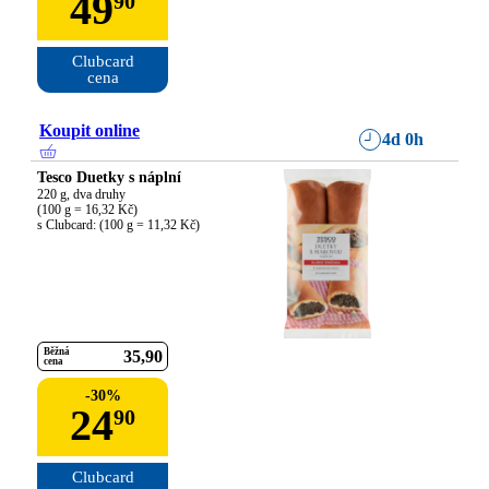
49
90
Clubcard

cena
Koupit online
4d 0h
Tesco Duetky s náplní
220 g, dva druhy

(100 g = 16,32 Kč)

s Clubcard: (100 g = 11,32 Kč)
Běžná
35
90
cena
-
30
%
24
90
Clubcard
