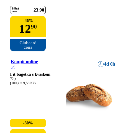
Běžná
23
90
cena
-
46
%
12
90
Clubcard

cena
Koupit online
4d 0h
Fit bagetka s kváskem
72 g

(100 g = 9,58 Kč)
-30%