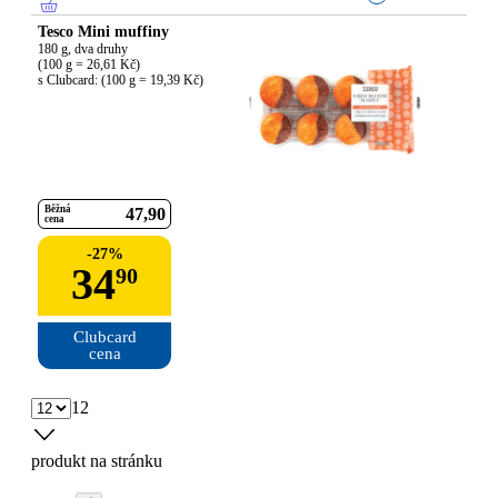
Tesco Mini muffiny
180 g, dva druhy

(100 g = 26,61 Kč)

s Clubcard: (100 g = 19,39 Kč)
Běžná
47
90
cena
-
27
%
34
90
Clubcard

cena
12
produkt na stránku