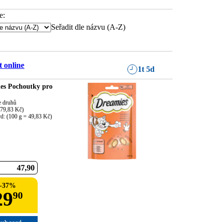
e:
Seřadit dle názvu (A-Z)
 online
1t 5d
es Pochoutky pro
e druhů

79,83 Kč)

rd: (100 g = 49,83 Kč)
47
90
-
37
%
29
90