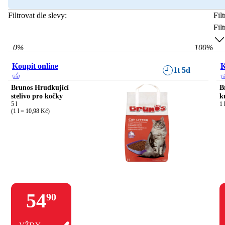
Filtrovat dle slevy:
Fil
Fil
0
%
100
%
Koupit online
K
1t 5d
Brunos Hrudkující
B
stelivo pro kočky
k
5 l

1 
(1 l = 10,98 Kč)
54
90