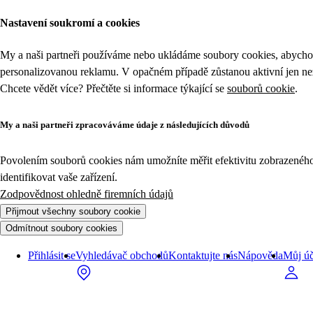
Nastavení soukromí a cookies
My a naši partneři používáme nebo ukládáme soubory cookies, abychom
personalizovanou reklamu. V opačném případě zůstanou aktivní jen n
Chcete vědět více? Přečtěte si informace týkající se
souborů cookie
.
My a naši partneři zpracováváme údaje z následujících důvodů
Povolením souborů cookies nám umožníte měřit efektivitu zobrazeného o
identifikovat vaše zařízení.
Zodpovědnost ohledně firemních údajů
Přijmout všechny soubory cookie
Odmítnout soubory cookies
Přihlásit se
Vyhledávač obchodů
Kontaktujte nás
Nápověda
Můj úč