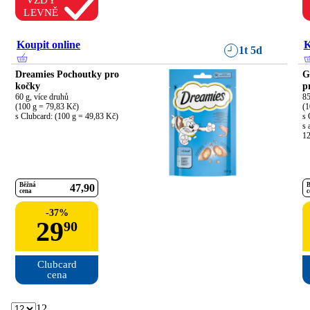
VŽDY
LEVNĚ
Koupit online
K
1t 5d
Dreamies Pochoutky pro
G
kočky
p
60 g, více druhů

85
(100 g = 79,83 Kč)

(1
s Clubcard: (100 g = 49,83 Kč)
s 
s 
12
Běžná
B
47
90
cena
c
-
37
%
29
90
Clubcard

cena
12