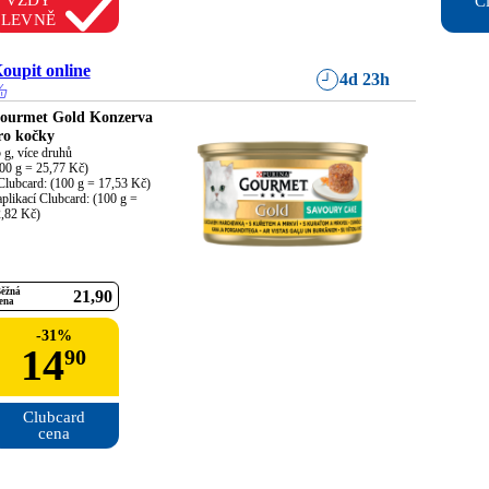
VŽDY
Cl
LEVNĚ
oupit online
4d 23h
ourmet Gold Konzerva
ro kočky
 g, více druhů

00 g = 25,77 Kč)

Clubcard: (100 g = 17,53 Kč)

aplikací Clubcard: (100 g = 
,82 Kč)
ěžná
21
90
ena
-
31
%
14
90
Clubcard

cena