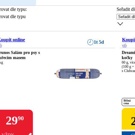
trovat dle typu
:
Seřadit dl
trovat dle typu
oupit online
Koupit
1t 5d
runos Salám pro psy s
Dreami
uřecím masem
kočky
kg
60 g, víc
(100 g = 
s Clubca
Běžná
cena
29
90